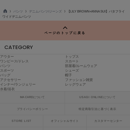
ヌル
パンツ
デニムパンツ/ジーンズ
【LILY BROWN×ANNA SUI】バタフライ
TO
ワイドデニムパンツ
P
On
オン
ページのトップに戻る
Onitsuka Tiger
CATEGORY
オニツカ タイガー
アウター
トップス
ORGUE
ワンピース/ドレス
スカート
オルグ
パンツ
部屋着/ルームウェア
スポーツ
シューズ
ORR
バッグ
帽子
オル
アクセサリー
ファッション雑貨
インナー/ランジェリー
レッグウェア
水着/浴衣
MA CARDについて
USAGI ONLINEについて
PATRICK
パトリック
プライバシーポリシー
特定商取引法に基づく表示
Philly chocolate
STORE LIST
オフィシャルサイト
カスタマーセンター
フィリーチョコレート