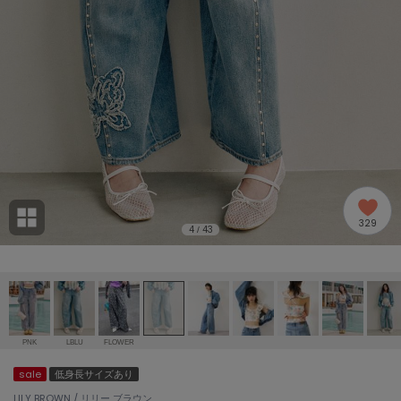
adidas
アディダス
(2005)
adidas by Stella McCartney
アディダス バイ ステラマッカートニー
916)
ALLISON BROWN
アリソンブラウン
07)
amabro
アマブロ
リー (664)
Ame no chi Hare
329
アメノチハレ
4
43
/
ョン雑貨 (865)
AMOMMA
アモマ
/ランジェリー (127)
ánuans
ェア (121)
アニュアンス
PNK
LBLU
FLOWER
ànuke
sale
低身長サイズあり
 (124)
アンヌーク
LILY BROWN / リリー ブラウン