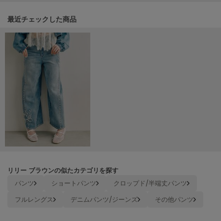
Mila Owen
ミラオーウェン
関連記事
最近チェックした商品
MOIGE
モワージュ
MUCHA
ミュシャ
NEW Balance
ニューバランス
nezu
ネズ
NIKE
ナイキ
リリー ブラウンの似たカテゴリを探す
パンツ
ショートパンツ
クロップド/半端丈パンツ
NOWNS
ナウンス
フルレングス
デニムパンツ/ジーンズ
その他パンツ
null.