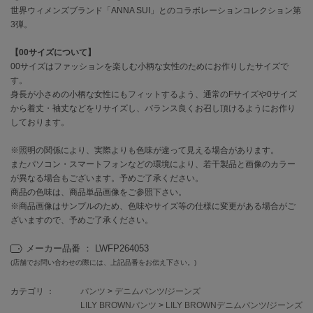
EIMY ISTOIRE
世界ウィメンズブランド「ANNA SUI」とのコラボレーションコレクション第
エイミー イストワール
3弾。
emmi
エミ
【00サイズについて】
00サイズはファッションを楽しむ小柄な女性のためにお作りしたサイズで
す。
emmi atelier
エミ アトリエ
身長が小さめの小柄な女性にもフィットするよう、通常のFサイズや0サイズ
から着丈・袖丈などをリサイズし、バランス良くお召し頂けるようにお作り
emmi yoga
しております。
エミヨガ
※照明の関係により、実際よりも色味が違って見える場合があります。
ETRÉ TOKYO
またパソコン・スマートフォンなどの環境により、若干製品と画像のカラー
エトレトウキョウ
が異なる場合もございます。予めご了承ください。
商品の色味は、商品単品画像をご参照下さい。
ey
※商品画像はサンプルのため、色味やサイズ等の仕様に変更がある場合がご
アイ
ざいますので、予めご了承ください。
メーカー品番 ： LWFP264053
(店舗でお問い合わせの際には、上記品番をお伝え下さい。)
FILA
フィラ
カテゴリ ：
パンツ
>
デニムパンツ/ジーンズ
FRAY I.D
LILY BROWNパンツ
>
LILY BROWNデニムパンツ/ジーンズ