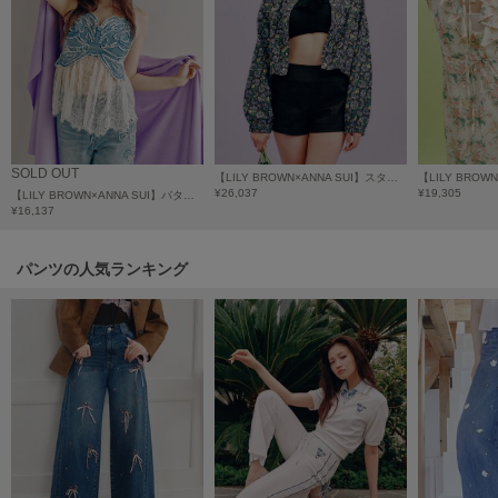
HUNTER
ハンター
HOKA ONEONE
ホカ オネオネ
KEEN
SOLD OUT
【LILY BROWN×ANNA SUI】スタッズデニムシャツブルゾン
キーン
¥26,037
¥19,305
【LILY BROWN×ANNA SUI】バタフライレースデニムビスチェトップス
¥16,137
パンツの人気ランキング
LAATO
ラート
le
ル
le coq sportif
ルコックスポルティフ
LeSportsac
レスポートサック