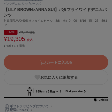
パンツ
デニムパンツ/ジーンズ
ASICS
アシックス
【LILY BROWN×ANNA SUI】バタフライワイドデニムパ
ンツ
対象商品MAX40%オフタイムセール 8/8（土）0：00～8/16（日）23：59ま
で
Ballelite
バレリット
10%
OFF
¥21,450
税込
¥19,305
税込
BANDOLIER
バンドリヤー
175ポイント還元
Barbour
バブアー
カートに入れる
Beyond Closet
ビヨンドクローゼット
お気に入りに追加する
159cm / 51kg
1
Find your size
Calvin Klein
カルバン・クライン
ギフトラッピングについて
CELFORD
配送について
セルフォード