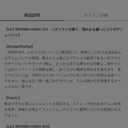
célon
商品説明
サイズ／詳細
セロン
Clarks Premium
【LILY BROWN×ANNA SUI バタフライが舞う、煌めきを纏ったコラボデニ
クラークス
ムパンツ】
CODE A
【Design/Styling】
コードエー
「ANNA SUI」とのコラボレーション第3弾より、随所にこだわりを詰め込ん
だデニムパンツが登場。腰まわりと裾にはブランドの象徴であるバタフライ
COLE HAAN
モチーフをパッチワークで配し、どこから見ても華やかな印象に。両サイド
コール ハーン
にはホットフィットの装飾を施し、歩くたびに繊細な煌めきを放ちます。後
ろウエストには、今回のコラボレーションのために作られた特別な合皮パッ
CONVERSE
チをオン。他にはない唯一無二のデザインが、大人の遊び心を刺激するスペ
コンバース
シャルな一着です。
【Fabric】
DANSKIN
動きやすさと美しいシルエットを両立する、ストレッチ性のあるデニム生地
ダンスキン
を使用。身体に心地よくフィットし、デイリーに愛用いただける質感に仕上
げました。
【LILY BROWN×ANNA SUI】