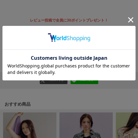
フレイアイディー
FURFUR
ファーファー
レビュー投稿で全員に30ポイントプレゼント！
レビューを書く
レビューはマイページのご注文履歴から投稿いただけます
gelato pique
ジェラート ピケ
返品・キャンセルについて
GELATO PIQUE CAT&DOG
ジェラート ピケ キャットアンドドッグ
gelato pique Sleep
リポストする
LINEで送る
ジェラート ピケ スリープ
GRAMICCI
グラミチ
おすすめ商品
Henon.
へノン