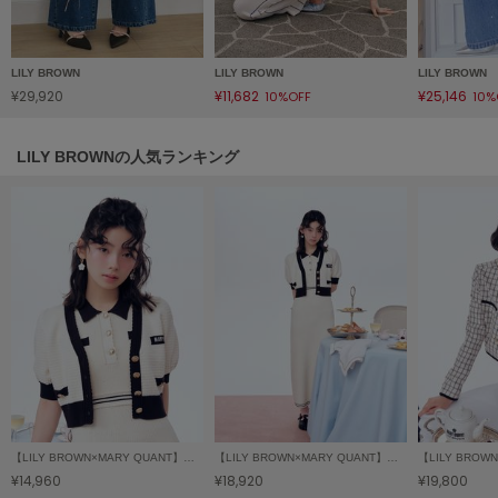
LILY BROWN
リリーブラウン
LILY BROWN
LILY BROWN
LILY BROWN
LILY BROWN Lingerie
¥29,920
¥11,682
¥25,146
10%OFF
10%
リリーブラウンランジェリー
LILY BROWNの人気ランキング
LITTLE UNION TOKYO
リトルユニオン トウキョウ
made of Organics
メイドオブオーガニクス
MICHU COQUETTE
ミチュ コケット
MIESROHE
ミースロエ
miies miim
【LILY BROWN×MARY QUANT】ニットカーディガン
【LILY BROWN×MARY QUANT】ポロニットワンピース
ミーエスミーム
¥14,960
¥18,920
¥19,800