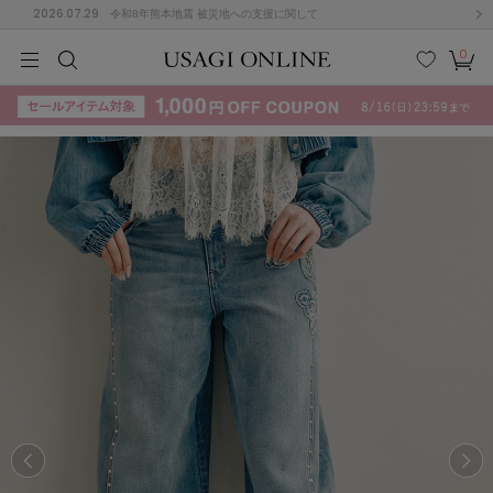
2026.07.29
令和8年熊本地震 被災地への支援に関して
0
MEN
MEN
KIDS
KIDS
BABY
BABY
BEAUTY
BEAUTY
LIFE STYLE
LIFE STYLE
検索
お気
カー
に入
ト
り
(715)
(3074)
B
C
D
E
F
G
I
J
K
L
M
N
ス/ドレス (1179)
P
Q
R
S
T
U
(570)
その
W
X
Y
Z
他
890)
ルームウェア (535)
ACYM
アシーム
(121)