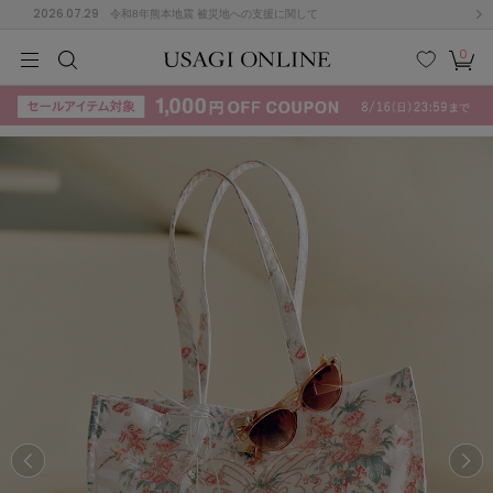
2026.07.29
令和8年熊本地震 被災地への支援に関して
0
MEN
MEN
KIDS
KIDS
BABY
BABY
BEAUTY
BEAUTY
LIFE STYLE
LIFE STYLE
検索
お気
カー
に入
ト
り
(715)
(3074)
B
C
D
E
F
G
I
J
K
L
M
N
ス/ドレス (1179)
P
Q
R
S
T
U
(570)
その
W
X
Y
Z
他
890)
ルームウェア (535)
ACYM
アシーム
(121)