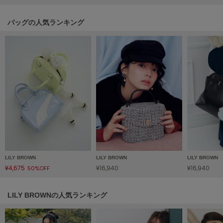
LILY BROWN
リリーブラウン
バッグの人気ランキング
LILY BROWN Lingerie
リリーブラウンランジェリー
LITTLE UNION TOKYO
リトルユニオン トウキョウ
made of Organics
メイドオブオーガニクス
MICHU COQUETTE
ミチュ コケット
LILY BROWN
LILY BROWN
LILY BROWN
¥4,675
¥16,940
¥16,940
50%OFF
MIESROHE
ミースロエ
LILY BROWNの人気ランキング
miies miim
ミーエスミーム