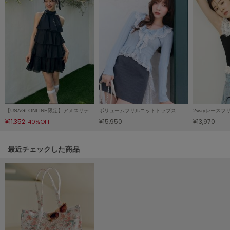
Mila Owen
ミラオーウェン
MOIGE
モワージュ
MUCHA
ミュシャ
NEW Balance
【USAGI ONLINE限定】アメスリティアードワンピース
ボリュームフリルニットトップス
2wayレース
ニューバランス
¥11,352
¥15,950
¥13,970
40%OFF
nezu
ネズ
関連記事
最近チェックした商品
NIKE
ナイキ
NOWNS
ナウンス
null.