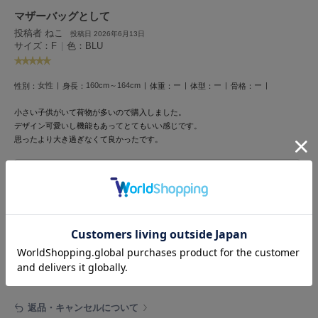
フレイアイディー
マザーバッグとして
FURFUR
投稿者 ねこ
投稿日 2026年6月13日
ファーファー
サイズ：F
|
色：BLU
女性
160cm～164cm
ー
ー
ー
性別：
身長：
体重：
体型：
骨格：
gelato pique
ジェラート ピケ
小さい子供がいて荷物が多いので購入しました。
デザイン可愛いし機能もあってとてもいい感じです。
GELATO PIQUE CAT&DOG
思ったより大き過ぎなくて良かったです。
ジェラート ピケ キャットアンドドッグ
参考になった
gelato pique Sleep
ジェラート ピケ スリープ
GRAMICCI
レビュー投稿で全員に30ポイントプレゼント！
グラミチ
レビューを書く
レビューはマイページのご注文履歴から投稿いただけます
Henon.
へノン
返品・キャンセルについて