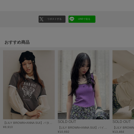
HUNTER
ハンター
HOKA ONEONE
リポストする
LINEで送る
ホカ オネオネ
おすすめ商品
KEEN
キーン
LAATO
ラート
le
ル
le coq sportif
ルコックスポルティフ
SOLD OUT
SOLD OUT
【LILY BROWN×ANNA SUI】バタフライリンガーストーンTシャツ
LeSportsac
¥8,910
【LILY BROWN×ANNA SUI】バイカラーニットキャミソール
レスポートサック
¥10,692
¥13,464