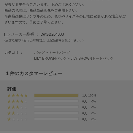
EIMY ISTOIRE
が異なる場合もございます。予めご了承ください。
エイミー イストワール
商品の色味は、商品単品画像をご参照下さい。
※商品画像はサンプルのため、色味やサイズ等の仕様に変更がある場合がご
emmi
エミ
ざいますので、予めご了承ください。
メーカー品番 ： LWGB264303
emmi atelier
エミ アトリエ
(店舗でお問い合わせの際には、上記品番をお伝え下さい。)
emmi yoga
カテゴリ ：
バッグ
>
トートバッグ
エミヨガ
LILY BROWNバッグ
>
LILY BROWNトートバッグ
ETRÉ TOKYO
エトレトウキョウ
1 件のカスタマーレビュー
ey
評価
アイ
1人
100%
0人
0%
0人
0%
FILA
0人
0%
フィラ
0人
0%
FRAY I.D