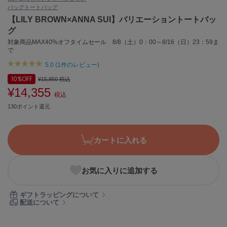
バッグ
トートバッグ
ASICS
アシックス
【LILY BROWN×ANNA SUI】バリエーショントートバッ
グ
対象商品MAX40%オフタイムセール 8/8（土）0：00～8/16（日）23：59ま
で
Ballelite
バレリット
5.0 (1件のレビュー)
10%
OFF
¥15,950
税込
BANDOLIER
¥14,355
バンドリヤー
税込
130ポイント還元
Barbour
バブアー
カートに入れる
Beyond Closet
ビヨンドクローゼット
お気に入りに追加する
Calvin Klein
ギフトラッピングについて
カルバン・クライン
配送について
CELFORD
セルフォード