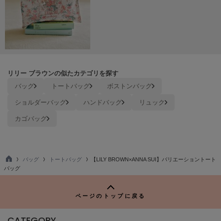
ヌル
On
オン
Onitsuka Tiger
リリー ブラウンの似たカテゴリを探す
オニツカ タイガー
バッグ
トートバッグ
ボストンバッグ
ORGUE
ショルダーバッグ
ハンドバッグ
リュック
オルグ
カゴバッグ
ORR
オル
バッグ
トートバッグ
【LILY BROWN×ANNA SUI】バリエーショントート
TO
バッグ
PATRICK
P
パトリック
ページのトップに戻る
Philly chocolate
フィリーチョコレート
CATEGORY