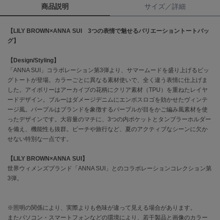
商品説明
サイズ／詳細
célon
セロン
【LILY BROWN×ANNA SUI 3つの表情で魅せるバリエーショントートバッ
グ】
Clarks Premium
クラークス
【Design/Styling】
「ANNA SUI」コラボレーション第3弾より、サマームードを盛り上げるビッ
CODE A
グトートが登場。カラーごとに異なる素材使いで、全く違う表情に仕上げま
コードエー
した。アイボリーはアーカイブの花柄にクリア素材（TPU）を重ねたレイヤ
ードデザイン。ブルーはダメージデニムにエンボスロゴを効かせたヴィンテ
COLE HAAN
ージ風。パープルはブランドを象徴するパープルが目をかご編み風素材を使
コール ハーン
ったデザインです。大容量のマチに、3つの内ポケットとタンブラーホルダー
を備え、機能性も抜群。ビーチや旅行など、夏のアクティブなシーンに欠か
CONVERSE
せない特別な一点です。
コンバース
【LILY BROWN×ANNA SUI】
世界ウィメンズブランド「ANNA SUI」とのコラボレーションコレクション第
DANSKIN
3弾。
ダンスキン
※照明の関係により、実際よりも色味が違って見える場合があります。
またパソコン・スマートフォンなどの環境により、若干製品と画像のカラー