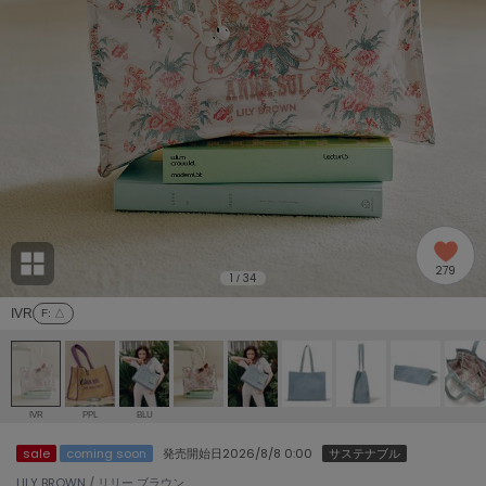
adidas
アディダス
(2009)
adidas by Stella McCartney
アディダス バイ ステラマッカートニー
916)
ALLISON BROWN
アリソンブラウン
07)
amabro
アマブロ
リー (664)
Ame no chi Hare
279
アメノチハレ
1
34
/
ョン雑貨 (865)
IVR
F
: △
AMOMMA
アモマ
/ランジェリー (127)
ánuans
ェア (121)
アニュアンス
IVR
PPL
BLU
ànuke
sale
coming soon
発売開始日
2026/8/8 0:00
サステナブル
 (124)
アンヌーク
LILY BROWN / リリー ブラウン