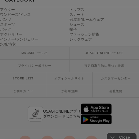
poláura
ポローラ
アウター
トップス
ワンピース/ドレス
スカート
パンツ
部屋着/ルームウェア
PUMA
スポーツ
シューズ
プーマ
バッグ
帽子
アクセサリー
ファッション雑貨
インナー/ランジェリー
レッグウェア
水着/浴衣
Reebok
MA CARDについて
USAGI ONLINEについて
リーボック
プライバシーポリシー
特定商取引法に基づく表示
SALOMON
STORE LIST
オフィシャルサイト
カスタマーセンター
サロモン
ご利用ガイド
ご利用規約
会社概要
sanrio house
サンリオハウス
USAGI ONLINEアプリ
SESAME STREET MARKET
ダウンロードはこちら
セサミストリートマーケット
SHAKA
シャカ