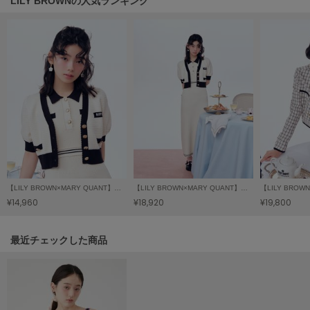
LILY BROWNの人気ランキング
LILY BROWN
リリーブラウン
LILY BROWN Lingerie
リリーブラウンランジェリー
LITTLE UNION TOKYO
リトルユニオン トウキョウ
made of Organics
メイドオブオーガニクス
【LILY BROWN×MARY QUANT】ニットカーディガン
【LILY BROWN×MARY QUANT】ポロニットワンピース
MICHU COQUETTE
¥14,960
¥18,920
¥19,800
ミチュ コケット
MIESROHE
関連記事
最近チェックした商品
ミースロエ
miies miim
ミーエスミーム