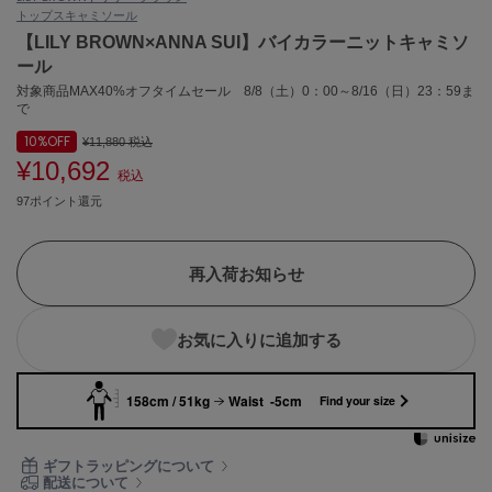
トップス
キャミソール
ASICS
アシックス
【LILY BROWN×ANNA SUI】バイカラーニットキャミソ
ール
対象商品MAX40%オフタイムセール 8/8（土）0：00～8/16（日）23：59ま
で
Ballelite
バレリット
10%
OFF
¥11,880
税込
¥10,692
税込
BANDOLIER
バンドリヤー
97ポイント還元
Barbour
バブアー
再入荷お知らせ
Beyond Closet
ビヨンドクローゼット
お気に入りに追加する
158cm / 51kg
Waist -5cm
Find your size
Calvin Klein
カルバン・クライン
ギフトラッピングについて
CELFORD
配送について
セルフォード