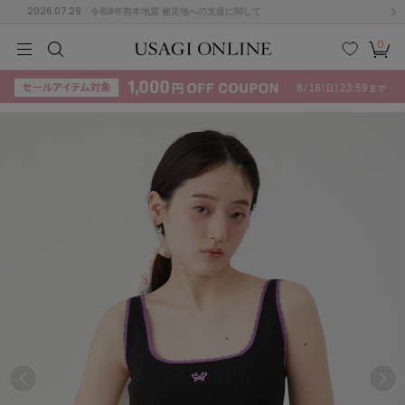
2026.07.29
令和8年熊本地震 被災地への支援に関して
0
MEN
MEN
KIDS
KIDS
BABY
BABY
BEAUTY
BEAUTY
LIFE STYLE
LIFE STYLE
検索
お気
カー
に入
ト
り
(715)
(3074)
B
C
D
E
F
G
I
J
K
L
M
N
ス/ドレス (1179)
P
Q
R
S
T
U
(570)
その
W
X
Y
Z
他
890)
ルームウェア (535)
ACYM
アシーム
(121)