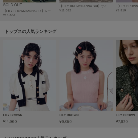
HUNTER
SOLD OUT
【LILY BROWN×ANNA SUI】サイドラインパイルパンツ
ハンター
¥11,682
¥8,910
【LILY BROWN×ANNA SUI】レースニットカーディガン
¥13,464
HOKA ONEONE
ホカ オネオネ
トップスの人気ランキング
KEEN
キーン
LAATO
ラート
le
ル
le coq sportif
ルコックスポルティフ
LILY BROWN
LILY BROWN
LILY BROWN
¥14,960
¥9,350
¥7,920
LeSportsac
レスポートサック