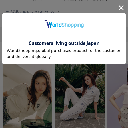
フレイアイディー
返品・キャンセルについて
FURFUR
ファーファー
リポストする
LINEで送る
gelato pique
ジェラート ピケ
GELATO PIQUE CAT&DOG
おすすめ商品
ジェラート ピケ キャットアンドドッグ
gelato pique Sleep
ジェラート ピケ スリープ
GRAMICCI
グラミチ
Henon.
へノン