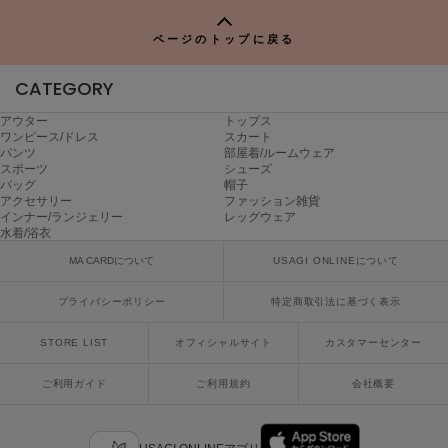
ヌル
ページのトップに戻る
CATEGORY
On
オン
アウター
トップス
ワンピース/ドレス
スカート
Onitsuka Tiger
パンツ
部屋着/ルームウェア
オニツカ タイガー
スポーツ
シューズ
バッグ
帽子
アクセサリー
ファッション雑貨
ORGUE
オルグ
インナー/ランジェリー
レッグウェア
水着/浴衣
ORR
MA CARDについて
USAGI ONLINEについて
オル
プライバシーポリシー
特定商取引法に基づく表示
STORE LIST
オフィシャルサイト
カスタマーセンター
PATRICK
パトリック
ご利用ガイド
ご利用規約
会社概要
Philly chocolate
フィリーチョコレート