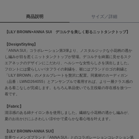
célon
商品説明
サイズ／詳細
セロン
Clarks Premium
【LILY BROWN×ANNA SUI デコルテを美しく彩るニットタンクトップ】
クラークス
【Design/Styling】
CODE A
「ANNA SUI」コラボレーション第3弾より、ノスタルジックな小花柄の透か
コードエー
し編みが目を惹くニットタンクトップが登場。デコルテを綺麗に見せるスク
エアネックのデザインにこだわり、ヘルシーな女性らしさを演出しました。
COLE HAAN
フロントには愛らしいバタフライの刺繍を、裾にはブランドロゴの刺繍と
コール ハーン
「LILY BROWN」のメタルプレートを贅沢に配置。同素材のカーディガン
（品番：LWND264055）とアンサンブルで着用すれば、より一層クラス感の
CONVERSE
ある着こなしが完成します。もちろん単品使いでも主役級の存在感を放つ一
コンバース
着です。
【Fabric】
DANSKIN
清涼感のある綿ナイロン糸を使用しました。繊細な小花柄の透かし編みが、
ダンスキン
夏のお出かけにふさわしい涼やかで柔らかな着心地を叶えます。
【LILY BROWN×ANNA SUI】
世界ウィメンズブランド「ANNA SUI」とのコラボレーションコレクション第