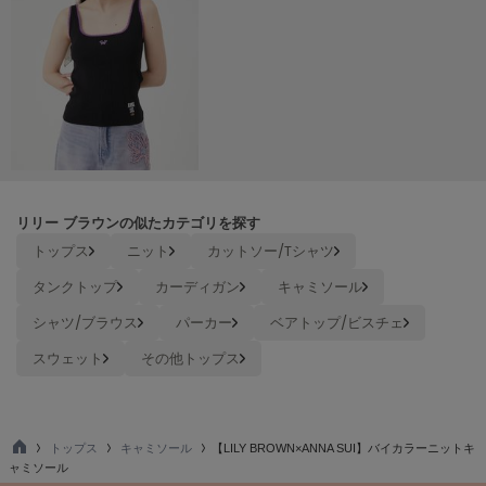
Mila Owen
ミラオーウェン
MOIGE
モワージュ
MUCHA
ミュシャ
リリー ブラウンの似たカテゴリを探す
NEW Balance
トップス
ニット
カットソー/Tシャツ
ニューバランス
タンクトップ
カーディガン
キャミソール
nezu
ネズ
シャツ/ブラウス
パーカー
ベアトップ/ビスチェ
スウェット
その他トップス
NIKE
ナイキ
NOWNS
ナウンス
トップス
キャミソール
【LILY BROWN×ANNA SUI】バイカラーニットキ
TO
ャミソール
null.
P