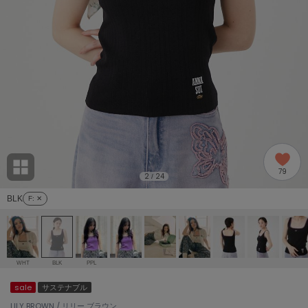
adidas
アディダス
(2005)
adidas by Stella McCartney
アディダス バイ ステラマッカートニー
916)
ALLISON BROWN
アリソンブラウン
07)
amabro
アマブロ
リー (664)
Ame no chi Hare
79
アメノチハレ
2
24
/
ョン雑貨 (865)
BLK
F
: ✕
AMOMMA
アモマ
/ランジェリー (127)
ánuans
ェア (121)
アニュアンス
WHT
BLK
PPL
ànuke
sale
サステナブル
 (124)
アンヌーク
LILY BROWN / リリー ブラウン