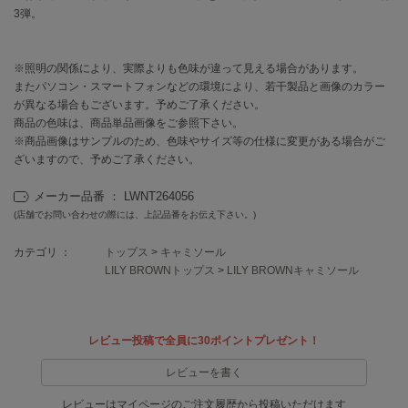
EIMY ISTOIRE
3弾。
エイミー イストワール
emmi
エミ
※照明の関係により、実際よりも色味が違って見える場合があります。
またパソコン・スマートフォンなどの環境により、若干製品と画像のカラー
が異なる場合もございます。予めご了承ください。
emmi atelier
エミ アトリエ
商品の色味は、商品単品画像をご参照下さい。
※商品画像はサンプルのため、色味やサイズ等の仕様に変更がある場合がご
emmi yoga
ざいますので、予めご了承ください。
エミヨガ
メーカー品番 ： LWNT264056
ETRÉ TOKYO
(店舗でお問い合わせの際には、上記品番をお伝え下さい。)
エトレトウキョウ
カテゴリ ：
トップス
>
キャミソール
ey
LILY BROWNトップス
>
LILY BROWNキャミソール
アイ
レビュー投稿で全員に30ポイントプレゼント！
FILA
フィラ
レビューを書く
FRAY I.D
レビューはマイページのご注文履歴から投稿いただけます