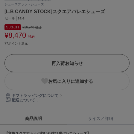
シューズ
フラットシューズ
ASICS
アシックス
[L.B CANDY STOCK]スクエアバレエシューズ
セール│sale
50%
OFF
¥16,940
税込
¥8,470
Ballelite
税込
バレリット
77ポイント還元
BANDOLIER
バンドリヤー
再入荷お知らせ
Barbour
バブアー
お気に入りに追加する
Beyond Closet
ビヨンドクローゼット
ギフトラッピングについて
配送について
Calvin Klein
カルバン・クライン
商品説明
サイズ／詳細
CELFORD
【立体スクエアトゥが効いた抜け感バレエシューズ】
セルフォード