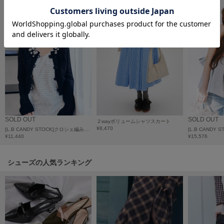
フレイアイディー
FURFUR
ファーファー
gelato pique
ジェラート ピケ
GELATO PIQUE CAT&DOG
ジェラート ピケ キャットアンドドッグ
SOLD OUT
SOLD OUT
２wayボリュームシャツスカート
gelato pique Sleep
¥8,470
[L.B CANDY STOCK]クロシェ編みビジューニットカーディガン
ジェラート ピケ スリープ
¥11,440
¥15,576
GRAMICCI
グラミチ
シューズの人気ランキング
Henon.
へノン