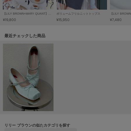
LILY BROWN
リリーブラウン
【LILY BROWN×MARY QUANT】ダブルボタンジャケット
ボリュームフリルニットトップス
¥19,800
¥15,950
¥7,480
LILY BROWN Lingerie
リリーブラウンランジェリー
関連記事
最近チェックした商品
LITTLE UNION TOKYO
リトルユニオン トウキョウ
made of Organics
メイドオブオーガニクス
MICHU COQUETTE
ミチュ コケット
MIESROHE
ミースロエ
miies miim
ミーエスミーム
リリー ブラウンの似たカテゴリを探す