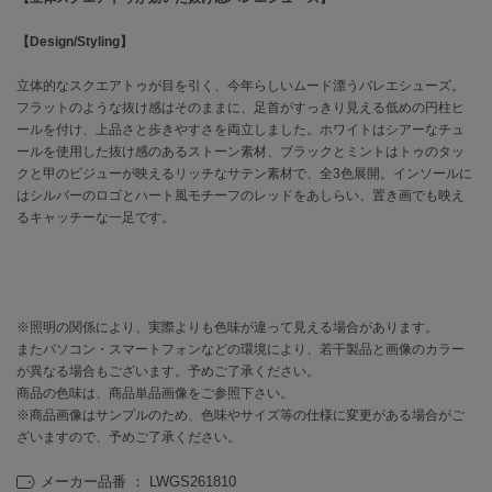
【Design/Styling】
célon
セロン
立体的なスクエアトゥが目を引く、今年らしいムード漂うバレエシューズ。
フラットのような抜け感はそのままに、足首がすっきり見える低めの円柱ヒ
Clarks Premium
クラークス
ールを付け、上品さと歩きやすさを両立しました。ホワイトはシアーなチュ
ールを使用した抜け感のあるストーン素材、ブラックとミントはトゥのタッ
CODE A
クと甲のビジューが映えるリッチなサテン素材で、全3色展開。インソールに
コードエー
はシルバーのロゴとハート風モチーフのレッドをあしらい、置き画でも映え
るキャッチーな一足です。
COLE HAAN
コール ハーン
CONVERSE
コンバース
※照明の関係により、実際よりも色味が違って見える場合があります。
またパソコン・スマートフォンなどの環境により、若干製品と画像のカラー
が異なる場合もございます。予めご了承ください。
商品の色味は、商品単品画像をご参照下さい。
DANSKIN
ダンスキン
※商品画像はサンプルのため、色味やサイズ等の仕様に変更がある場合がご
ざいますので、予めご了承ください。
メーカー品番 ： LWGS261810