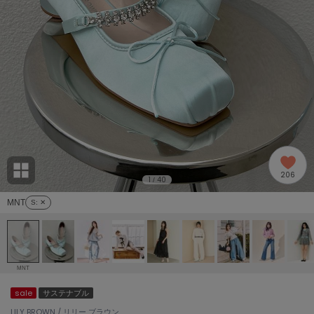
adidas
アディダス
(2005)
adidas by Stella McCartney
アディダス バイ ステラマッカートニー
916)
ALLISON BROWN
アリソンブラウン
07)
amabro
アマブロ
リー (664)
Ame no chi Hare
206
アメノチハレ
1
40
/
ョン雑貨 (865)
MNT
S
: ✕
AMOMMA
アモマ
/ランジェリー (127)
ánuans
ェア (121)
アニュアンス
MNT
ànuke
sale
サステナブル
 (124)
アンヌーク
LILY BROWN / リリー ブラウン