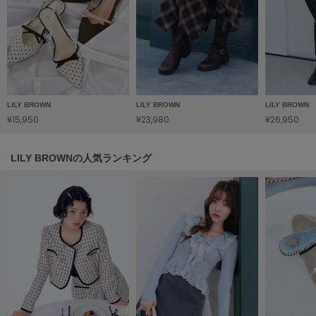
HUNTER
ハンター
HOKA ONEONE
ホカ オネオネ
LILY BROWN
LILY BROWN
LILY BROWN
KEEN
¥15,950
¥23,980
¥26,950
キーン
LILY BROWNの人気ランキング
LAATO
ラート
le
ル
le coq sportif
ルコックスポルティフ
LeSportsac
レスポートサック