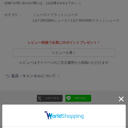
EIMY ISTOIRE
(店舗でお問い合わせの際には、上記品番をお伝え下さい。)
エイミー イストワール
カテゴリ ：
シューズ
>
フラットシューズ
emmi
LILY BROWNシューズ
>
LILY BROWNフラットシューズ
エミ
emmi atelier
エミ アトリエ
レビュー投稿で全員に30ポイントプレゼント！
emmi yoga
レビューを書く
エミヨガ
レビューはマイページのご注文履歴から投稿いただけます
ETRÉ TOKYO
エトレトウキョウ
返品・キャンセルについて
ey
アイ
リポストする
LINEで送る
FILA
フィラ
おすすめ商品
FRAY I.D