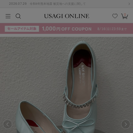
2026.07.29
令和8年熊本地震 被災地への支援に関して
0
MEN
MEN
KIDS
KIDS
BABY
BABY
BEAUTY
BEAUTY
LIFE STYLE
LIFE STYLE
検索
お気
カー
に入
ト
り
(715)
(3074)
B
C
D
E
F
G
I
J
K
L
M
N
ス/ドレス (1179)
P
Q
R
S
T
U
(570)
その
W
X
Y
Z
他
890)
ルームウェア (535)
ACYM
アシーム
(121)