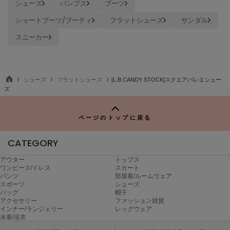
シューズ
パンプス
ブーツ
Mila Owen
ミラオーウェン
ショートブーツ/ブーティ
フラットシューズ
サンダル
MOIGE
スニーカー
モワージュ
MUCHA
ミュシャ
シューズ
フラットシューズ
[L.B CANDY STOCK]スクエアバレエシュー
TO
ズ
P
NEW Balance
ページのトップに戻る
ニューバランス
CATEGORY
nezu
ネズ
アウター
トップス
ワンピース/ドレス
スカート
NIKE
パンツ
部屋着/ルームウェア
ナイキ
スポーツ
シューズ
バッグ
帽子
NOWNS
アクセサリー
ファッション雑貨
ナウンス
インナー/ランジェリー
レッグウェア
水着/浴衣
null.