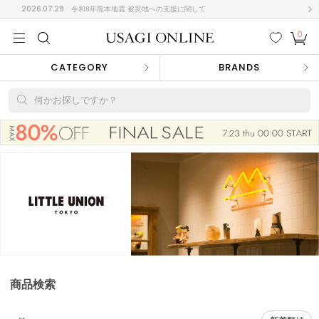
2026.07.29
令和8年熊本地震 被災地への支援に関して
0
MEN
MEN
KIDS
KIDS
BABY
BABY
BEAUTY
BEAUTY
LIFE STYLE
LIFE STYLE
検索
お気
カー
CATEGORY
BRANDS
に入
ト
り
(682)
何かお探しですか？
(3043)
B
C
D
E
F
G
I
J
K
L
M
N
ス/ドレス (1170)
P
Q
R
S
T
U
(568)
その
W
X
Y
Z
他
888)
ルームウェア (616)
商品検索
ACYM
アシーム
(121)