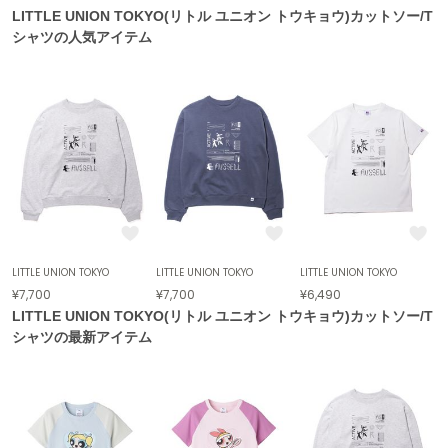
LITTLE UNION TOKYO(リトル ユニオン トウキョウ)カットソー/T
célon
シャツの人気アイテム
セロン
Clarks Premium
クラークス
CODE A
コードエー
COLE HAAN
コール ハーン
CONVERSE
LITTLE UNION TOKYO
LITTLE UNION TOKYO
LITTLE UNION TOKYO
コンバース
¥7,700
¥7,700
¥6,490
LITTLE UNION TOKYO(リトル ユニオン トウキョウ)カットソー/T
シャツの最新アイテム
DANSKIN
ダンスキン
EIMY ISTOIRE