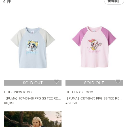
4
件
新着順
adidas
アディダス
(1991)
adidas by Stella McCartney
アディダス バイ ステラマッカートニー
885)
ALLISON BROWN
アリソンブラウン
06)
amabro
アマブロ
リー (633)
Ame no chi Hare
ョン雑貨 (856)
アメノチハレ
SOLD OUT
SOLD OUT
AMOMMA
/ランジェリー (127)
アモマ
LITTLE UNION TOKYO
LITTLE UNION TOKYO
【PUMA】637469-68 PPG SS TEE REGLAN W
【PUMA】637469-75 PPG SS TEE REGLAN W
ánuans
ェア (121)
¥6,050
¥6,050
アニュアンス
 (124)
ànuke
アンヌーク