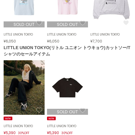
エイミー イストワール
emmi
エミ
SOLD OUT
SOLD OUT
emmi atelier
LITTLE UNION TOKYO
LITTLE UNION TOKYO
LITTLE UNION TOKYO
エミ アトリエ
¥6,050
¥6,050
¥7,700
LITTLE UNION TOKYO(リトル ユニオン トウキョウ)カットソー/T
emmi yoga
シャツのセールアイテム
エミヨガ
ETRÉ TOKYO
エトレトウキョウ
ey
アイ
FILA
SOLD OUT
フィラ
sale
sale
LITTLE UNION TOKYO
LITTLE UNION TOKYO
FRAY I.D
フレイアイディー
¥5,390
¥5,390
30%OFF
30%OFF