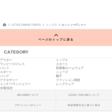
FURFUR
ファーファー
LITTLE UNION TOKYO
トップス
カットソー/Tシャツ
TO
gelato pique
P
ジェラート ピケ
ページのトップに戻る
GELATO PIQUE CAT&DOG
ジェラート ピケ キャットアンドドッグ
CATEGORY
gelato pique Sleep
アウター
トップス
ジェラート ピケ スリープ
ワンピース/ドレス
スカート
パンツ
部屋着/ルームウェア
スポーツ
シューズ
GRAMICCI
バッグ
帽子
グラミチ
アクセサリー
ファッション雑貨
インナー/ランジェリー
レッグウェア
水着/浴衣
MA CARDについて
USAGI ONLINEについて
Henon.
へノン
プライバシーポリシー
特定商取引法に基づく表示
HUNTER