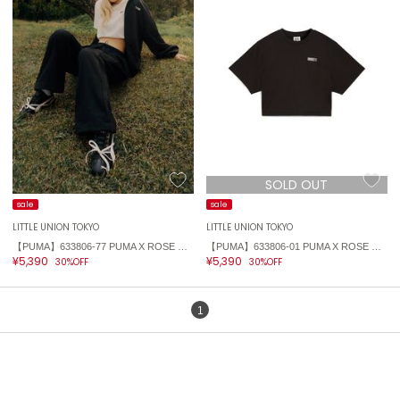
ASICS
アシックス
Ballelite
バレリット
BANDOLIER
バンドリヤー
SOLD OUT
Barbour
sale
sale
バブアー
LITTLE UNION TOKYO
LITTLE UNION TOKYO
【PUMA】633806-77 PUMA X ROSE Relaxed Tee
【PUMA】633806-01 PUMA X ROSE Relaxed Tee
Beyond Closet
¥5,390
¥5,390
30%OFF
30%OFF
ビヨンドクローゼット
1
Calvin Klein
カルバン・クライン
CELFORD
セルフォード