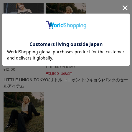
célon
セロン
Clarks Premium
クラークス
CODE A
コードエー
SOLD OUT
sale
COLE HAAN
LITTLE UNION TOKYO
コール ハーン
LITTLE UNION TOKYO
¥12,100
¥13,860
30%OFF
CONVERSE
LITTLE UNION TOKYO(リトル ユニオン トウキョウ)パンツのセー
コンバース
ルアイテム
DANSKIN
ダンスキン
EIMY ISTOIRE