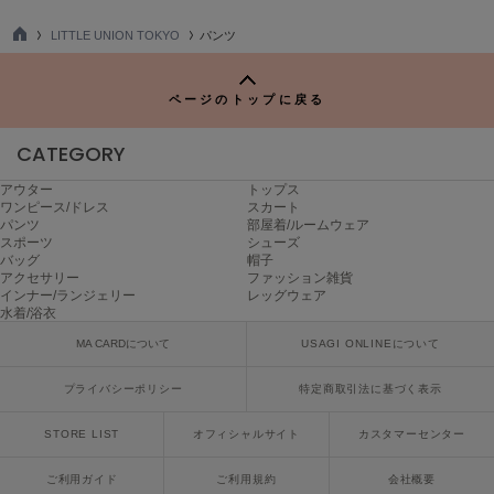
LITTLE UNION TOKYO
パンツ
FURFUR
ファーファー
TO
P
ページのトップに戻る
gelato pique
CATEGORY
ジェラート ピケ
アウター
トップス
GELATO PIQUE CAT&DOG
ワンピース/ドレス
スカート
ジェラート ピケ キャットアンドドッグ
パンツ
部屋着/ルームウェア
スポーツ
シューズ
gelato pique Sleep
バッグ
帽子
ジェラート ピケ スリープ
アクセサリー
ファッション雑貨
インナー/ランジェリー
レッグウェア
水着/浴衣
GRAMICCI
グラミチ
MA CARDについて
USAGI ONLINEについて
プライバシーポリシー
特定商取引法に基づく表示
Henon.
STORE LIST
オフィシャルサイト
カスタマーセンター
へノン
ご利用ガイド
ご利用規約
会社概要
HUNTER