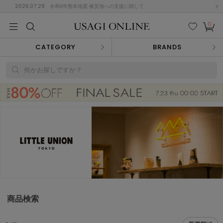
2026.07.29
令和8年熊本地震 被災地への支援に関して
0
MEN
MEN
KIDS
KIDS
BABY
BABY
BEAUTY
BEAUTY
LIFE STYLE
LIFE STYLE
検索
お気
カー
CATEGORY
BRANDS
に入
ト
り
(684)
何かお探しですか？
(2928)
B
C
D
E
F
G
I
J
K
L
M
N
ス/ドレス (1145)
P
Q
R
S
T
U
(546)
その
W
X
Y
Z
他
850)
ルームウェア (535)
商品検索
ACYM
アシーム
(121)