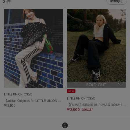
2
件
新着順
adidas
アディダス
(1996)
adidas by Stella McCartney
アディダス バイ ステラマッカートニー
893)
ALLISON BROWN
アリソンブラウン
98)
amabro
アマブロ
リー (663)
Ame no chi Hare
ョン雑貨 (858)
アメノチハレ
SOLD OUT
AMOMMA
/ランジェリー (127)
アモマ
sale
LITTLE UNION TOKYO
LITTLE UNION TOKYO
【adidas Originals for LITTLE UNION TOKYO】KE6679 FIREBIRD TRACK PANTS ファイヤーバード トラックパンツ
ánuans
ェア (119)
¥12,100
【PUMA】633796-01 PUMA X ROSE T7 Oversized Track Jacket WV
アニュアンス
¥13,860
30%OFF
 (124)
ànuke
アンヌーク
1