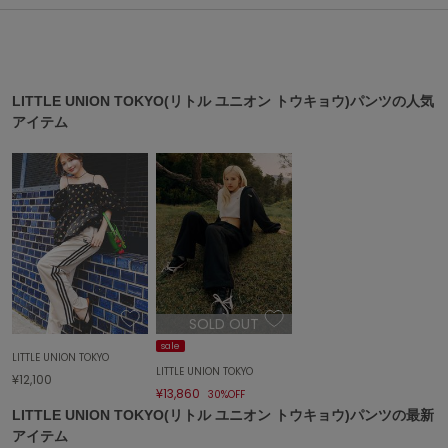
ASICS
アシックス
LITTLE UNION TOKYO(リトル ユニオン トウキョウ)パンツの人気
Ballelite
アイテム
バレリット
BANDOLIER
バンドリヤー
Barbour
バブアー
Beyond Closet
ビヨンドクローゼット
SOLD OUT
sale
LITTLE UNION TOKYO
Calvin Klein
LITTLE UNION TOKYO
¥12,100
カルバン・クライン
¥13,860
30%OFF
LITTLE UNION TOKYO(リトル ユニオン トウキョウ)パンツの最新
CELFORD
アイテム
セルフォード