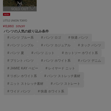
エイミー イストワール
SOLD OUT
emmi
sale
エミ
LITTLE UNION TOKYO
¥13,860
30%OFF
emmi atelier
エミ アトリエ
パンツの人気の絞り込み条件
# パンツ ブルー系
# パンツ ロゴ
# 快適 パンツ
emmi yoga
エミヨガ
# パンツ シンプル
# パンツ カジュアル
# タック パンツ
# パンツ 夏
# パンツ ニット
# カットソー ホワイト系
ETRÉ TOKYO
エトレトウキョウ
# プリント パンツ
# パンツ ホワイト系
# パンツ デニム
# JAMIE KAY ベビー
# レイヤード ニット
ey
アイ
# リボン ホワイト系
# パンツ ストレッチ素材
# ニット ストレッチ素材
# パンツ ストレート
FILA
# ワイド パンツ
# 快適 ホワイト系
フィラ
FRAY I.D
フレイアイディー