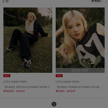
2
件
新着順
adidas
アディダス
(2005)
adidas by Stella McCartney
アディダス バイ ステラマッカートニー
916)
ALLISON BROWN
アリソンブラウン
07)
amabro
アマブロ
リー (664)
Ame no chi Hare
ョン雑貨 (865)
アメノチハレ
SOLD OUT
AMOMMA
/ランジェリー (127)
アモマ
sale
sale
LITTLE UNION TOKYO
LITTLE UNION TOKYO
ánuans
ェア (121)
【PUMA】633793-01 PUMA X ROSE T7 Oversized Track Jacket WV
【PUMA】633804-01 PUMA X ROSE Relaxed Mesh Top
アニュアンス
¥14,630
¥6,160
30%OFF
30%OFF
 (124)
ànuke
アンヌーク
1