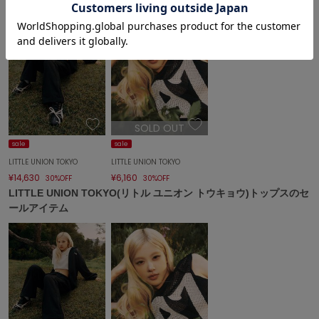
célon
セロン
Clarks Premium
クラークス
CODE A
コードエー
SOLD OUT
sale
sale
COLE HAAN
コール ハーン
LITTLE UNION TOKYO
LITTLE UNION TOKYO
¥14,630
¥6,160
30%OFF
30%OFF
CONVERSE
LITTLE UNION TOKYO(リトル ユニオン トウキョウ)トップスのセ
コンバース
ールアイテム
DANSKIN
ダンスキン
EIMY ISTOIRE