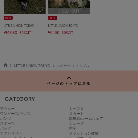
エイミー イストワール
SOLD OUT
emmi
sale
sale
エミ
LITTLE UNION TOKYO
LITTLE UNION TOKYO
¥14,630
¥6,160
30%OFF
30%OFF
emmi atelier
エミ アトリエ
emmi yoga
エミヨガ
LITTLE UNION TOKYO
スポーツ
トップス
ETRÉ TOKYO
TO
エトレトウキョウ
P
ページのトップに戻る
ey
アイ
CATEGORY
アウター
トップス
FILA
ワンピース/ドレス
スカート
フィラ
パンツ
部屋着/ルームウェア
スポーツ
シューズ
バッグ
帽子
FRAY I.D
アクセサリー
ファッション雑貨
フレイアイディー