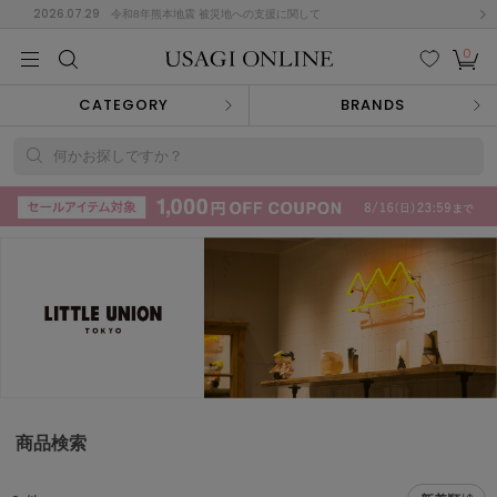
2026.07.29
令和8年熊本地震 被災地への支援に関して
0
MEN
MEN
KIDS
KIDS
BABY
BABY
BEAUTY
BEAUTY
LIFE STYLE
LIFE STYLE
検索
お気
カー
CATEGORY
BRANDS
に入
ト
り
(715)
何かお探しですか？
(3074)
B
C
D
E
F
G
I
J
K
L
M
N
ス/ドレス (1179)
P
Q
R
S
T
U
(570)
その
W
X
Y
Z
他
890)
ルームウェア (535)
商品検索
ACYM
アシーム
(121)