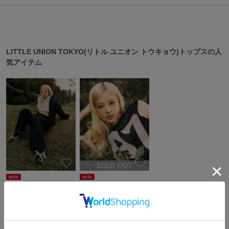
ASICS
アシックス
LITTLE UNION TOKYO(リトル ユニオン トウキョウ)トップスの人
Ballelite
気アイテム
バレリット
BANDOLIER
バンドリヤー
Barbour
バブアー
Beyond Closet
ビヨンドクローゼット
SOLD OUT
sale
sale
Calvin Klein
LITTLE UNION TOKYO
LITTLE UNION TOKYO
カルバン・クライン
¥14,630
¥6,160
30%OFF
30%OFF
LITTLE UNION TOKYO(リトル ユニオン トウキョウ)トップスの最
CELFORD
新アイテム
セルフォード