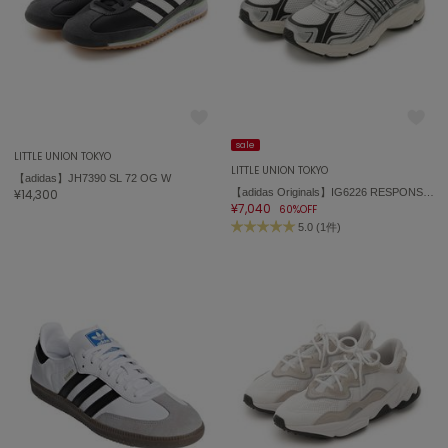
On
オン
Onitsuka Tiger
オニツカ タイガー
sale
LITTLE UNION TOKYO
LITTLE UNION TOKYO
ORGUE
【adidas】JH7390 SL 72 OG W
オルグ
¥14,300
【adidas Originals】IG6226 RESPONSE CL
¥7,040
60%OFF
5.0 (1件)
ORR
オル
PATRICK
パトリック
Philly chocolate
フィリーチョコレート
poláura