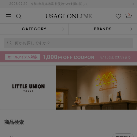
2026.07.29
令和8年熊本地震 被災地への支援に関して
0
MEN
MEN
KIDS
KIDS
BABY
BABY
BEAUTY
BEAUTY
LIFE STYLE
LIFE STYLE
検索
お気
カー
CATEGORY
BRANDS
に入
ト
り
(715)
何かお探しですか？
(3074)
B
C
D
E
F
G
I
J
K
L
M
N
ス/ドレス (1179)
P
Q
R
S
T
U
(570)
その
W
X
Y
Z
他
890)
ルームウェア (535)
商品検索
ACYM
アシーム
(121)