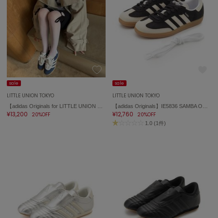
célon
セロン
Clarks Premium
クラークス
CODE A
コードエー
sale
sale
LITTLE UNION TOKYO
LITTLE UNION TOKYO
COLE HAAN
【adidas Originals for LITTLE UNION TOKYO】IH9650 GAZELLE INDOO ガゼル インドア
【adidas Originals】IE5836 SAMBA OG W サンバ
コール ハーン
¥13,200
¥12,760
20%OFF
20%OFF
1.0 (1件)
CONVERSE
コンバース
DANSKIN
ダンスキン
EIMY ISTOIRE