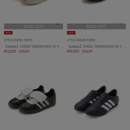
エイミー イストワール
emmi
エミ
SOLD OUT
SOLD OUT
emmi atelier
sale
sale
エミ アトリエ
LITTLE UNION TOKYO
LITTLE UNION TOKYO
【adidas】JS4023 TAEKWONDO W テコンドー
【adidas】JS4011 TAEKWONDO W テコンドー
emmi yoga
¥12,320
¥12,320
20%OFF
20%OFF
エミヨガ
ETRÉ TOKYO
エトレトウキョウ
ey
アイ
FILA
フィラ
FRAY I.D
フレイアイディー