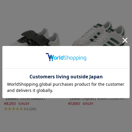
LILY BROWN
リリーブラウン
LILY BROWN Lingerie
リリーブラウンランジェリー
LITTLE UNION TOKYO
リトルユニオン トウキョウ
made of Organics
メイドオブオーガニクス
SOLD OUT
MICHU COQUETTE
ミチュ コケット
sale
sale
LITTLE UNION TOKYO
LITTLE UNION TOKYO
MIESROHE
【adidas】JI3199 SAMBA LT
【adidas Originals】IE4042 COUNTRY JAPAN
ミースロエ
¥8,250
¥11,880
50%OFF
40%OFF
5.0 (2件)
miies miim
ミーエスミーム
Mila Owen