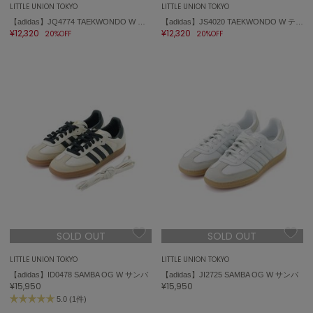
ハンター
LITTLE UNION TOKYO
LITTLE UNION TOKYO
【adidas】JQ4774 TAEKWONDO W テコンドー
【adidas】JS4020 TAEKWONDO W テコンドー
¥12,320
¥12,320
20%OFF
20%OFF
HOKA ONEONE
ホカ オネオネ
KEEN
キーン
LAATO
ラート
le
ル
SOLD OUT
SOLD OUT
le coq sportif
ルコックスポルティフ
LITTLE UNION TOKYO
LITTLE UNION TOKYO
【adidas】ID0478 SAMBA OG W サンバ
【adidas】JI2725 SAMBA OG W サンバ
LeSportsac
¥15,950
¥15,950
レスポートサック
5.0 (1件)