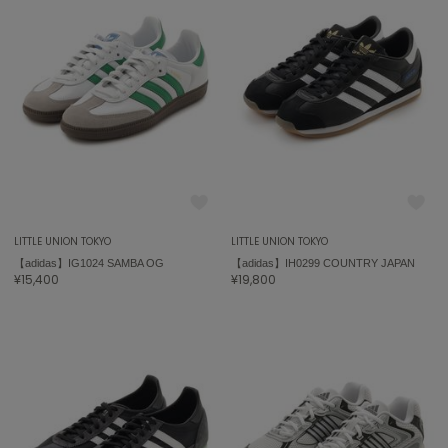
ミラオーウェン
MOIGE
モワージュ
MUCHA
ミュシャ
NEW Balance
ニューバランス
LITTLE UNION TOKYO
LITTLE UNION TOKYO
nezu
ネズ
【adidas】IG1024 SAMBA OG
【adidas】IH0299 COUNTRY JAPAN
¥15,400
¥19,800
NIKE
ナイキ
NOWNS
ナウンス
null.
ヌル