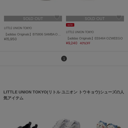
ポローラ
PUMA
プーマ
SOLD OUT
SOLD OUT
sale
LITTLE UNION TOKYO
LITTLE UNION TOKYO
【adidas Originals】B75806 SAMBA OG サンバ
Reebok
¥15,950
【adidas Originals】EE6464 OZWEEGO
リーボック
¥9,240
40%OFF
1
SALOMON
サロモン
sanrio house
サンリオハウス
LITTLE UNION TOKYO(リトル ユニオン トウキョウ)シューズの人
SESAME STREET MARKET
気アイテム
セサミストリートマーケット
SHAKA
シャカ