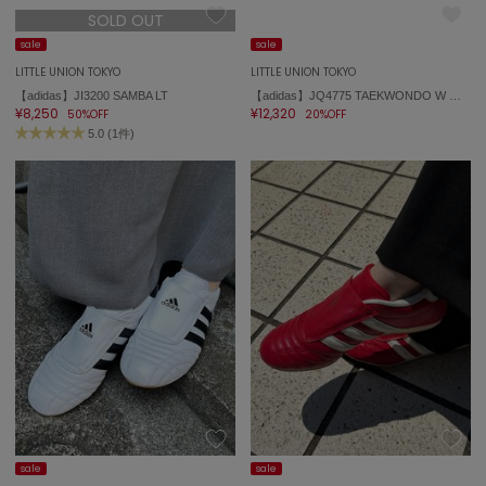
SOLD OUT
FURFUR
sale
sale
ファーファー
LITTLE UNION TOKYO
LITTLE UNION TOKYO
【adidas】JI3200 SAMBA LT
【adidas】JQ4775 TAEKWONDO W テコンドー
¥8,250
¥12,320
50%OFF
20%OFF
gelato pique
5.0 (1件)
ジェラート ピケ
GELATO PIQUE CAT&DOG
ジェラート ピケ キャットアンドドッグ
gelato pique Sleep
ジェラート ピケ スリープ
GRAMICCI
グラミチ
Henon.
へノン
sale
sale
HUNTER