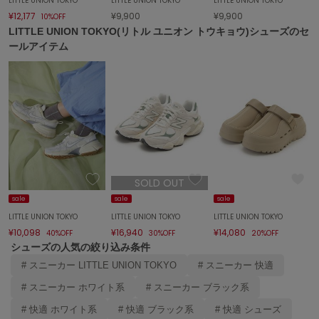
LITTLE UNION TOKYO
LITTLE UNION TOKYO
LITTLE UNION TOKYO
SUICOKE
¥12,177
¥9,900
¥9,900
10%OFF
スイコック
LITTLE UNION TOKYO(リトル ユニオン トウキョウ)シューズのセ
ールアイテム
SUPERGA
スペルガ
swanë
スワネ
TAW&TOE
トーアンドトー
SOLD OUT
TEVA
sale
sale
sale
テバ
LITTLE UNION TOKYO
LITTLE UNION TOKYO
LITTLE UNION TOKYO
¥10,098
¥16,940
¥14,080
The Barnnet
40%OFF
30%OFF
20%OFF
ザバーネット
シューズの人気の絞り込み条件
# スニーカー LITTLE UNION TOKYO
# スニーカー 快適
THE NORTH FACE
ザ・ノース・フェイス
# スニーカー ホワイト系
# スニーカー ブラック系
# 快適 ホワイト系
# 快適 ブラック系
# 快適 シューズ
TODAYFUL