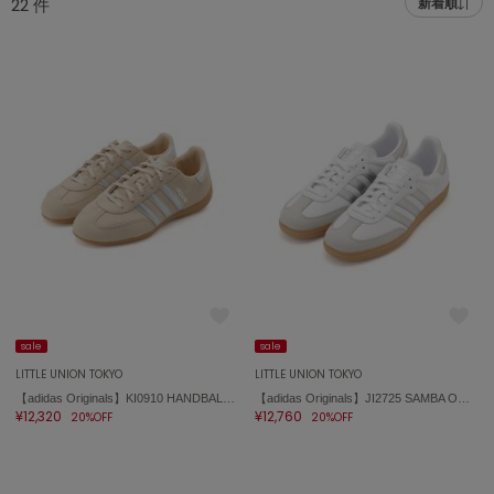
22
件
新着順
adidas
アディダス
(2005)
adidas by Stella McCartney
アディダス バイ ステラマッカートニー
916)
ALLISON BROWN
アリソンブラウン
07)
amabro
アマブロ
リー (664)
Ame no chi Hare
ョン雑貨 (865)
アメノチハレ
AMOMMA
/ランジェリー (127)
アモマ
sale
sale
LITTLE UNION TOKYO
LITTLE UNION TOKYO
ánuans
ェア (121)
【adidas Originals】KI0910 HANDBALL SPEZIAL LO PRO W
【adidas Originals】JI2725 SAMBA OG W
アニュアンス
¥12,320
¥12,760
20%OFF
20%OFF
 (124)
ànuke
アンヌーク