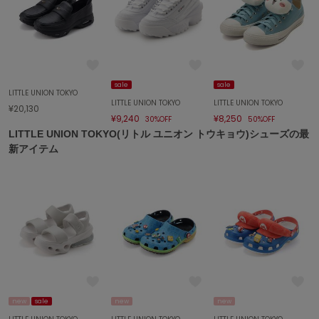
Sneakers by emmi
スニーカーズ バイ エミ
Snow Peak
スノーピーク
SNIDEL
sale
sale
スナイデル
LITTLE UNION TOKYO
LITTLE UNION TOKYO
LITTLE UNION TOKYO
¥20,130
¥9,240
¥8,250
30%OFF
50%OFF
SNIDEL HOME
スナイデル ホーム
LITTLE UNION TOKYO(リトル ユニオン トウキョウ)シューズの最
新アイテム
SOFER
ソフェル
SOMEWHERE BUTTER.
サムウェアバター
SORIN
ソリン
Stylevoice for xxx
スタイルヴォイスフォー
new
sale
new
new