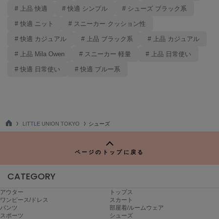
トゥデイフル
# 上品 快適
# 快適 シンプル
# シューズ ブラック系
# 快適 ニット
# スニーカー クッション性
TSURU by Mariko Oikawa
ツルバイマリコオイカワ
# 快適 カジュアル
# 上品 ブラック系
# 上品 カジュアル
# 上品 Mila Owen
# スニーカー 軽量
# 上品 日常使い
UGG
# 快適 日常使い
# 快適 ブルー系
アグ
UNDERSON UNDERSON
アンダーソン アンダーソン
un/neu
LITTLE UNION TOKYO
シューズ
アンノイ
TO
P
URBAN RESEARCH ROSSO
ページのトップに戻る
アーバンリサーチ ロッソ
CATEGORY
USAGI Books
ウサギブックス
アウター
トップス
ワンピース/ドレス
スカート
USAGI Gallery
パンツ
部屋着/ルームウェア
ウサギギャラリー
スポーツ
シューズ