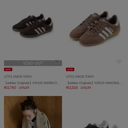
ASICS
アシックス
Ballelite
バレリット
BANDOLIER
バンドリヤー
SOLD OUT
Barbour
バブアー
sale
sale
LITTLE UNION TOKYO
LITTLE UNION TOKYO
Beyond Closet
【adidas Originals】IH9166 SAMBA OG W
【adidas Originals】KI3519 HANDBALL SPEZIAL LO PRO W
ビヨンドクローゼット
¥12,760
¥12,320
20%OFF
20%OFF
Calvin Klein
カルバン・クライン
CELFORD
セルフォード