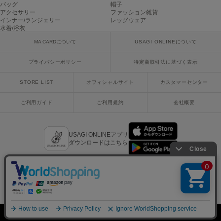
バッグ
帽子
アクセサリー
ファッション雑貨
USAGI Gift
インナー/ランジェリー
レッグウェア
ウサギギフト
水着/浴衣
MA CARDについて
USAGI ONLINEについて
USAGI Item
ウサギアイテム
プライバシーポリシー
特定商取引法に基づく表示
USAGI Vintage
ウサギヴィンテージ
STORE LIST
オフィシャルサイト
カスタマーセンター
ご利用ガイド
ご利用規約
会社概要
VEJA
ヴェジャ
USAGI ONLINEアプリ
ダウンロードはこちら
x
facebook
instagram
LINE
mail
Copyright © 2018 Usagi Online Co.,Ltd. All Rights Reserved.