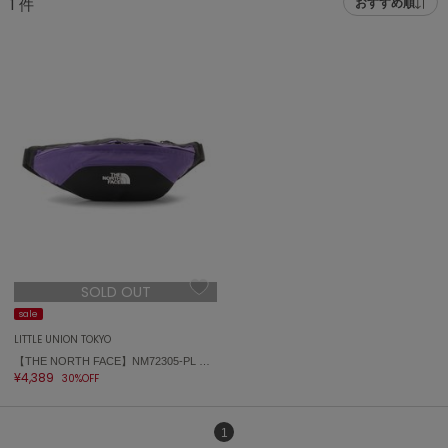
1
件
おすすめ順
adidas
アディダス
(2005)
adidas by Stella McCartney
アディダス バイ ステラマッカートニー
916)
ALLISON BROWN
アリソンブラウン
07)
amabro
アマブロ
リー (664)
Ame no chi Hare
ョン雑貨 (865)
アメノチハレ
SOLD OUT
AMOMMA
/ランジェリー (127)
アモマ
sale
LITTLE UNION TOKYO
ánuans
ェア (121)
【THE NORTH FACE】NM72305-PL Granule
アニュアンス
¥4,389
30%OFF
 (124)
ànuke
アンヌーク
1