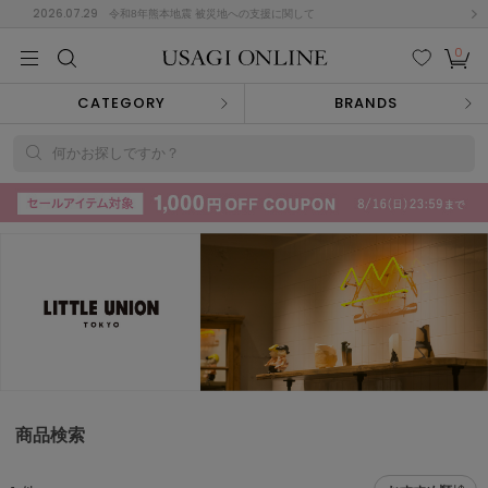
2026.07.29
令和8年熊本地震 被災地への支援に関して
0
MEN
MEN
KIDS
KIDS
BABY
BABY
BEAUTY
BEAUTY
LIFE STYLE
LIFE STYLE
検索
お気
カー
CATEGORY
BRANDS
に入
ト
り
(715)
何かお探しですか？
(3074)
B
C
D
E
F
G
I
J
K
L
M
N
ス/ドレス (1179)
P
Q
R
S
T
U
(570)
その
W
X
Y
Z
他
890)
ルームウェア (535)
商品検索
ACYM
アシーム
(121)