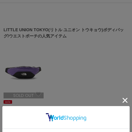
ASICS
アシックス
LITTLE UNION TOKYO(リトル ユニオン トウキョウ)ボディバッ
Ballelite
グ/ウエストポーチの人気アイテム
バレリット
BANDOLIER
バンドリヤー
Barbour
バブアー
Beyond Closet
ビヨンドクローゼット
SOLD OUT
sale
Calvin Klein
LITTLE UNION TOKYO
カルバン・クライン
¥4,389
30%OFF
LITTLE UNION TOKYO(リトル ユニオン トウキョウ)ボディバッ
CELFORD
グ/ウエストポーチの最新アイテム
セルフォード