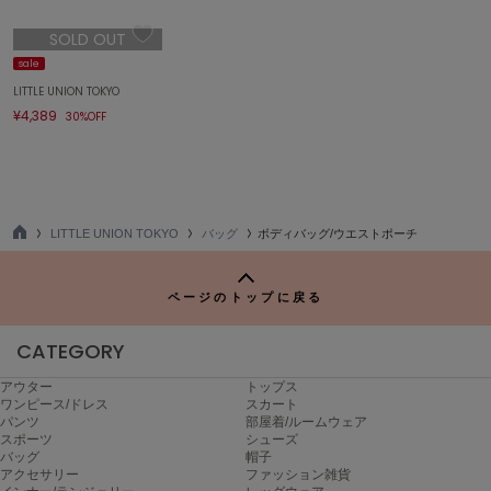
エイミー イストワール
SOLD OUT
emmi
sale
エミ
LITTLE UNION TOKYO
¥4,389
30%OFF
emmi atelier
エミ アトリエ
emmi yoga
エミヨガ
LITTLE UNION TOKYO
バッグ
ボディバッグ/ウエストポーチ
ETRÉ TOKYO
TO
エトレトウキョウ
P
ページのトップに戻る
ey
アイ
CATEGORY
アウター
トップス
FILA
ワンピース/ドレス
スカート
フィラ
パンツ
部屋着/ルームウェア
スポーツ
シューズ
バッグ
帽子
FRAY I.D
アクセサリー
ファッション雑貨
フレイアイディー