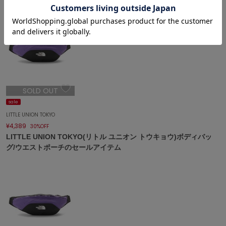
célon
セロン
Clarks Premium
クラークス
CODE A
コードエー
SOLD OUT
sale
COLE HAAN
コール ハーン
LITTLE UNION TOKYO
¥4,389
30%OFF
CONVERSE
LITTLE UNION TOKYO(リトル ユニオン トウキョウ)ボディバッ
コンバース
グ/ウエストポーチのセールアイテム
DANSKIN
ダンスキン
EIMY ISTOIRE