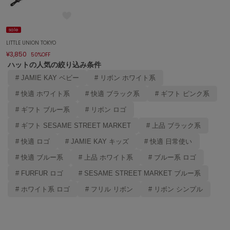
エイミー イストワール
emmi
sale
エミ
LITTLE UNION TOKYO
¥3,850
50%OFF
emmi atelier
エミ アトリエ
ハットの人気の絞り込み条件
# JAMIE KAY ベビー
# リボン ホワイト系
emmi yoga
エミヨガ
# 快適 ホワイト系
# 快適 ブラック系
# ギフト ピンク系
# ギフト ブルー系
# リボン ロゴ
ETRÉ TOKYO
エトレトウキョウ
# ギフト SESAME STREET MARKET
# 上品 ブラック系
# 快適 ロゴ
# JAMIE KAY キッズ
# 快適 日常使い
ey
アイ
# 快適 ブルー系
# 上品 ホワイト系
# ブルー系 ロゴ
# FURFUR ロゴ
# SESAME STREET MARKET ブルー系
FILA
# ホワイト系 ロゴ
# フリル リボン
# リボン シンプル
フィラ
FRAY I.D
フレイアイディー