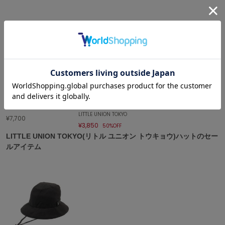
célon
セロン
Clarks Premium
クラークス
CODE A
コードエー
SOLD OUT
sale
COLE HAAN
LITTLE UNION TOKYO
コール ハーン
LITTLE UNION TOKYO
¥7,700
¥3,850
50%OFF
CONVERSE
LITTLE UNION TOKYO(リトル ユニオン トウキョウ)ハットのセー
コンバース
ルアイテム
DANSKIN
ダンスキン
EIMY ISTOIRE