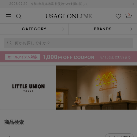
2026.07.29
令和8年熊本地震 被災地への支援に関して
0
MEN
MEN
KIDS
KIDS
BABY
BABY
BEAUTY
BEAUTY
LIFE STYLE
LIFE STYLE
検索
お気
カー
CATEGORY
BRANDS
に入
ト
り
(715)
何かお探しですか？
(3074)
B
C
D
E
F
G
I
J
K
L
M
N
ス/ドレス (1179)
P
Q
R
S
T
U
(570)
その
W
X
Y
Z
他
890)
ルームウェア (535)
商品検索
ACYM
アシーム
(121)