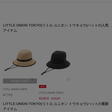
ASICS
アシックス
LITTLE UNION TOKYO(リトル ユニオン トウキョウ)ハットの人気
Ballelite
アイテム
バレリット
BANDOLIER
バンドリヤー
Barbour
バブアー
Beyond Closet
ビヨンドクローゼット
SOLD OUT
sale
LITTLE UNION TOKYO
Calvin Klein
LITTLE UNION TOKYO
¥7,700
カルバン・クライン
¥3,850
50%OFF
LITTLE UNION TOKYO(リトル ユニオン トウキョウ)ハットの最新
CELFORD
アイテム
セルフォード