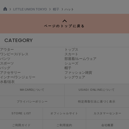
LITTLE UNION TOKYO
帽子
ハット
FURFUR
ファーファー
TO
P
ページのトップに戻る
gelato pique
CATEGORY
ジェラート ピケ
アウター
トップス
GELATO PIQUE CAT&DOG
ワンピース/ドレス
スカート
ジェラート ピケ キャットアンドドッグ
パンツ
部屋着/ルームウェア
スポーツ
シューズ
gelato pique Sleep
バッグ
帽子
ジェラート ピケ スリープ
アクセサリー
ファッション雑貨
インナー/ランジェリー
レッグウェア
水着/浴衣
GRAMICCI
グラミチ
MA CARDについて
USAGI ONLINEについて
プライバシーポリシー
特定商取引法に基づく表示
Henon.
STORE LIST
オフィシャルサイト
カスタマーセンター
へノン
ご利用ガイド
ご利用規約
会社概要
HUNTER