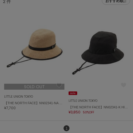
2
件
おすすめ順
adidas
アディダス
(2005)
adidas by Stella McCartney
アディダス バイ ステラマッカートニー
916)
ALLISON BROWN
アリソンブラウン
07)
amabro
アマブロ
リー (664)
Ame no chi Hare
ョン雑貨 (865)
アメノチハレ
SOLD OUT
AMOMMA
/ランジェリー (127)
アモマ
sale
LITTLE UNION TOKYO
LITTLE UNION TOKYO
【THE NORTH FACE】NN02341-NA HIKE HAT
ánuans
ェア (121)
¥7,700
【THE NORTH FACE】NN02341-K HIKE HAT
アニュアンス
¥3,850
50%OFF
 (124)
ànuke
アンヌーク
1