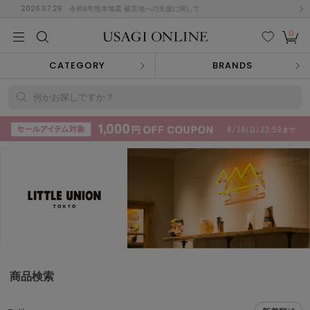
2026.07.29
令和8年熊本地震 被災地への支援に関して
0
MEN
MEN
KIDS
KIDS
BABY
BABY
BEAUTY
BEAUTY
LIFE STYLE
LIFE STYLE
検索
お気
カー
CATEGORY
BRANDS
に入
ト
り
(715)
何かお探しですか？
(3074)
B
C
D
E
F
G
I
J
K
L
M
N
ス/ドレス (1179)
P
Q
R
S
T
U
(570)
その
W
X
Y
Z
他
890)
ルームウェア (535)
商品検索
ACYM
アシーム
(121)