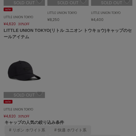
SOLD OUT
SOLD OUT
SOLD OUT
sale
FURFUR
LITTLE UNION TOKYO
LITTLE UNION TOKYO
ファーファー
LITTLE UNION TOKYO
¥8,250
¥4,400
¥4,620
30%OFF
LITTLE UNION TOKYO(リトル ユニオン トウキョウ)キャップのセ
ールアイテム
gelato pique
ジェラート ピケ
GELATO PIQUE CAT&DOG
ジェラート ピケ キャットアンドドッグ
gelato pique Sleep
ジェラート ピケ スリープ
GRAMICCI
グラミチ
SOLD OUT
sale
LITTLE UNION TOKYO
¥4,620
Henon.
30%OFF
へノン
キャップの人気の絞り込み条件
# リボン ホワイト系
# 快適 ホワイト系
HUNTER