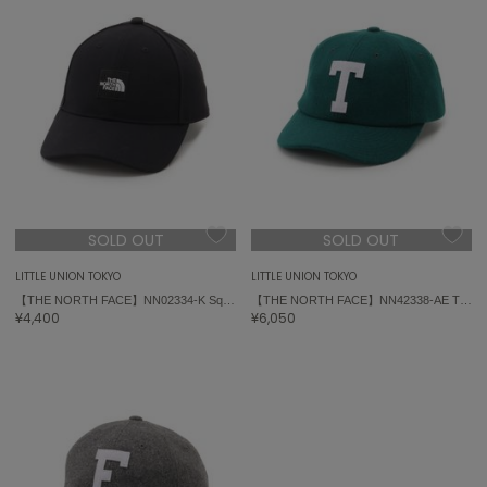
ASICS
アシックス
Ballelite
バレリット
BANDOLIER
バンドリヤー
SOLD OUT
SOLD OUT
Barbour
バブアー
LITTLE UNION TOKYO
LITTLE UNION TOKYO
【THE NORTH FACE】NN02334-K Square Logo Cap ノースフェイス スクエアロゴキャップ
【THE NORTH FACE】NN42338-AE TNF Logo Flannel Cap ノースフェイス ロゴフランネルキャップ
Beyond Closet
¥4,400
¥6,050
ビヨンドクローゼット
Calvin Klein
カルバン・クライン
CELFORD
セルフォード