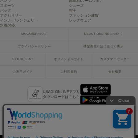
パンツ
部屋着/ルームウェア
LILY BROWN
スポーツ
シューズ
リリーブラウン
バッグ
帽子
アクセサリー
ファッション雑貨
LILY BROWN Lingerie
インナー/ランジェリー
レッグウェア
リリーブラウンランジェリー
水着/浴衣
MA CARDについて
USAGI ONLINEについて
LITTLE UNION TOKYO
リトルユニオン トウキョウ
プライバシーポリシー
特定商取引法に基づく表示
STORE LIST
オフィシャルサイト
カスタマーセンター
made of Organics
メイドオブオーガニクス
ご利用ガイド
ご利用規約
会社概要
MICHU COQUETTE
ミチュ コケット
USAGI ONLINEアプリ
ダウンロードはこちら
MIESROHE
ミースロエ
miies miim
ミーエスミーム
x
facebook
instagram
LINE
mail
Mila Owen