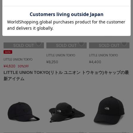
エイミー イストワール
emmi
エミ
emmi atelier
エミ アトリエ
SOLD OUT
SOLD OUT
SOLD OUT
emmi yoga
sale
エミヨガ
LITTLE UNION TOKYO
LITTLE UNION TOKYO
LITTLE UNION TOKYO
¥8,250
¥4,400
¥4,620
ETRÉ TOKYO
30%OFF
エトレトウキョウ
LITTLE UNION TOKYO(リトル ユニオン トウキョウ)キャップの最
新アイテム
ey
アイ
FILA
フィラ
FRAY I.D
フレイアイディー