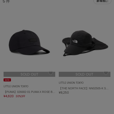
5
件
新着順
adidas
アディダス
(2005)
adidas by Stella McCartney
アディダス バイ ステラマッカートニー
916)
ALLISON BROWN
アリソンブラウン
07)
amabro
アマブロ
リー (664)
Ame no chi Hare
ョン雑貨 (865)
アメノチハレ
SOLD OUT
SOLD OUT
AMOMMA
/ランジェリー (127)
アモマ
sale
LITTLE UNION TOKYO
LITTLE UNION TOKYO
【THE NORTH FACE】NN02505-K SUNSHIELD CAP
ánuans
ェア (121)
【PUMA】026682-01 PUMA X ROSE BB CAP
¥8,250
アニュアンス
¥4,620
30%OFF
 (124)
ànuke
アンヌーク