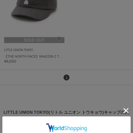
célon
セロン
Clarks Premium
クラークス
SOLD OUT
CODE A
コードエー
LITTLE UNION TOKYO
【THE NORTH FACE】NN42338-Z TNF Logo Flannel Cap ノースフェイス ロゴフランネルキャップ
¥6,050
COLE HAAN
コール ハーン
1
CONVERSE
コンバース
DANSKIN
ダンスキン
LITTLE UNION TOKYO(リトル ユニオン トウキョウ)キャップの人
気アイテム
EIMY ISTOIRE