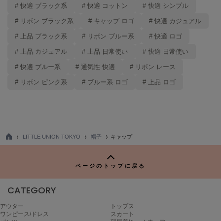
ハンター
# 快適 ブラック系
# 快適 コットン
# 快適 シンプル
# リボン ブラック系
# キャップ ロゴ
# 快適 カジュアル
HOKA ONEONE
ホカ オネオネ
# 上品 ブラック系
# リボン ブルー系
# 快適 ロゴ
# 上品 カジュアル
# 上品 日常使い
# 快適 日常使い
# 快適 ブルー系
# 通気性 快適
# リボン レース
KEEN
キーン
# リボン ピンク系
# ブルー系 ロゴ
# 上品 ロゴ
LAATO
ラート
LITTLE UNION TOKYO
帽子
キャップ
le
TO
ル
P
ページのトップに戻る
le coq sportif
ルコックスポルティフ
CATEGORY
LeSportsac
レスポートサック
アウター
トップス
ワンピース/ドレス
スカート