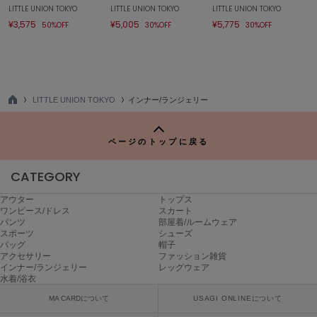
LITTLE UNION TOKYO
LITTLE UNION TOKYO
LITTLE UNION TOKYO
¥3,575
¥5,005
¥5,775
FURFUR
50%OFF
30%OFF
30%OFF
ファーファー
gelato pique
ジェラート ピケ
LITTLE UNION TOKYO
インナー/ランジェリー
TO
P
GELATO PIQUE CAT&DOG
ジェラート ピケ キャットアンドドッグ
ページのトップに戻る
gelato pique Sleep
CATEGORY
ジェラート ピケ スリープ
アウター
トップス
GRAMICCI
ワンピース/ドレス
スカート
グラミチ
パンツ
部屋着/ルームウェア
スポーツ
シューズ
バッグ
帽子
アクセサリー
ファッション雑貨
インナー/ランジェリー
レッグウェア
Henon.
水着/浴衣
へノン
MA CARDについて
USAGI ONLINEについて
HUNTER