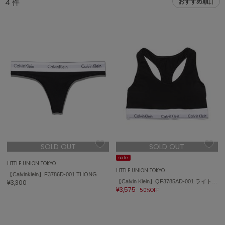
4
件
おすすめ順
adidas
アディダス
(1978)
adidas by Stella McCartney
アディダス バイ ステラマッカートニー
887)
ALLISON BROWN
アリソンブラウン
97)
amabro
アマブロ
リー (645)
Ame no chi Hare
ョン雑貨 (850)
アメノチハレ
SOLD OUT
SOLD OUT
AMOMMA
/ランジェリー (127)
アモマ
sale
LITTLE UNION TOKYO
LITTLE UNION TOKYO
【Calvinklein】F3786D-001 THONG
ánuans
ェア (119)
¥3,300
【Calvin Klein】QF3785AD-001 ライトリーラインブラレット
アニュアンス
¥3,575
50%OFF
 (124)
ànuke
アンヌーク