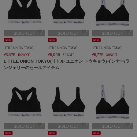
エイミー イストワール
emmi
エミ
SOLD OUT
SOLD OUT
SOLD OUT
emmi atelier
エミ アトリエ
sale
sale
sale
LITTLE UNION TOKYO
LITTLE UNION TOKYO
LITTLE UNION TOKYO
emmi yoga
¥3,575
¥5,005
¥5,775
エミヨガ
50%OFF
30%OFF
30%OFF
LITTLE UNION TOKYO(リトル ユニオン トウキョウ)インナー/ラ
ンジェリーのセールアイテム
ETRÉ TOKYO
エトレトウキョウ
ey
アイ
FILA
フィラ
SOLD OUT
SOLD OUT
SOLD OUT
FRAY I.D
sale
sale
sale
フレイアイディー