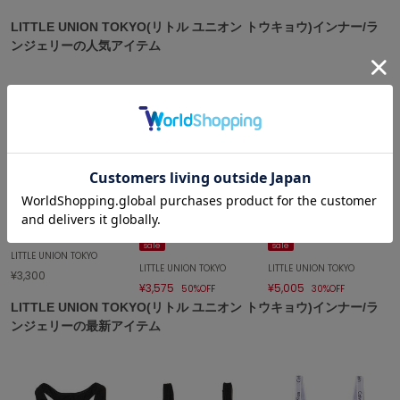
LITTLE UNION TOKYO(リトル ユニオン トウキョウ)インナー/ラ
célon
セロン
ンジェリーの人気アイテム
Clarks Premium
クラークス
CODE A
コードエー
COLE HAAN
コール ハーン
SOLD OUT
SOLD OUT
SOLD OUT
CONVERSE
sale
sale
コンバース
LITTLE UNION TOKYO
LITTLE UNION TOKYO
LITTLE UNION TOKYO
¥3,300
¥3,575
¥5,005
50%OFF
30%OFF
LITTLE UNION TOKYO(リトル ユニオン トウキョウ)インナー/ラ
DANSKIN
ンジェリーの最新アイテム
ダンスキン
EIMY ISTOIRE