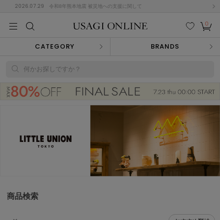
2026.07.29
令和8年熊本地震 被災地への支援に関して
0
MEN
MEN
KIDS
KIDS
BABY
BABY
BEAUTY
BEAUTY
LIFE STYLE
LIFE STYLE
検索
お気
カー
CATEGORY
BRANDS
に入
ト
り
(674)
何かお探しですか？
(2888)
B
C
D
E
F
G
I
J
K
L
M
N
ス/ドレス (1134)
P
Q
R
S
T
U
(543)
その
W
X
Y
Z
他
847)
ルームウェア (534)
商品検索
ACYM
アシーム
(121)