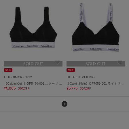
ASICS
アシックス
Ballelite
バレリット
BANDOLIER
バンドリヤー
SOLD OUT
SOLD OUT
Barbour
バブアー
sale
sale
LITTLE UNION TOKYO
LITTLE UNION TOKYO
Beyond Closet
【Calvin Klein】QF5490-001 スクープ バック ライトリー ラインド ブラレット
【Calvin Klein】QF7059-001 ライトリーラインド ブラレット
ビヨンドクローゼット
¥5,005
¥5,775
30%OFF
30%OFF
1
Calvin Klein
カルバン・クライン
CELFORD
セルフォード