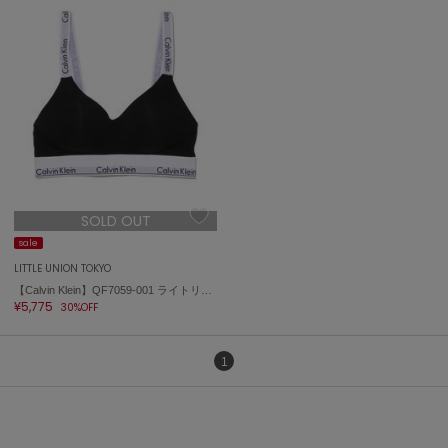
ASICS
アシックス
Ballelite
バレリット
BANDOLIER
バンドリヤー
SOLD OUT
Barbour
バブアー
sale
LITTLE UNION TOKYO
Beyond Closet
【Calvin Klein】QF7059-001 ライトリーラインド ブラレット
ビヨンドクローゼット
¥5,775
30%OFF
1
Calvin Klein
カルバン・クライン
CELFORD
セルフォード