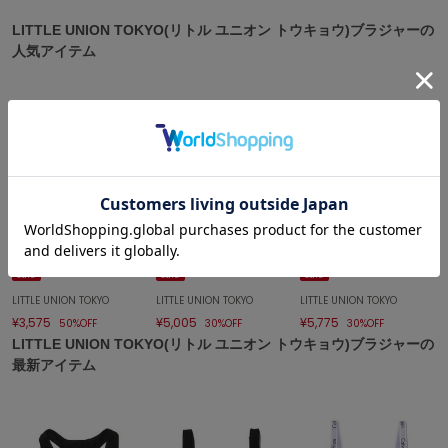
LITTLE UNION TOKYO(リトル ユニオン トウキョウ)ブラジャーの
célon
セロン
人気アイテム
Clarks Premium
クラークス
CODE A
コードエー
COLE HAAN
コール ハーン
SOLD OUT
SOLD OUT
SOLD OUT
CONVERSE
sale
sale
sale
コンバース
LITTLE UNION TOKYO
LITTLE UNION TOKYO
LITTLE UNION TOKYO
¥3,575
¥5,005
¥5,775
50%OFF
30%OFF
30%OFF
LITTLE UNION TOKYO(リトル ユニオン トウキョウ)ブラジャーの
DANSKIN
最新アイテム
ダンスキン
EIMY ISTOIRE