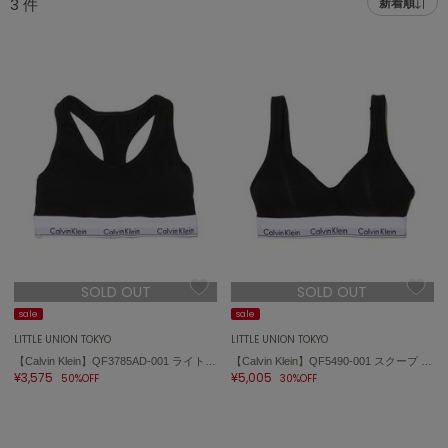
3
件
新着順
adidas
アディダス
(1992)
adidas by Stella McCartney
アディダス バイ ステラマッカートニー
870)
ALLISON BROWN
アリソンブラウン
06)
amabro
アマブロ
リー (633)
Ame no chi Hare
ョン雑貨 (854)
アメノチハレ
SOLD OUT
SOLD OUT
AMOMMA
/ランジェリー (127)
アモマ
sale
sale
LITTLE UNION TOKYO
LITTLE UNION TOKYO
ánuans
ェア (121)
【Calvin Klein】QF3785AD-001 ライトリーラインブラレット
【Calvin Klein】QF5490-001 スクープ バック ライトリー ラインド ブラレット
アニュアンス
¥3,575
¥5,005
50%OFF
30%OFF
 (124)
ànuke
アンヌーク