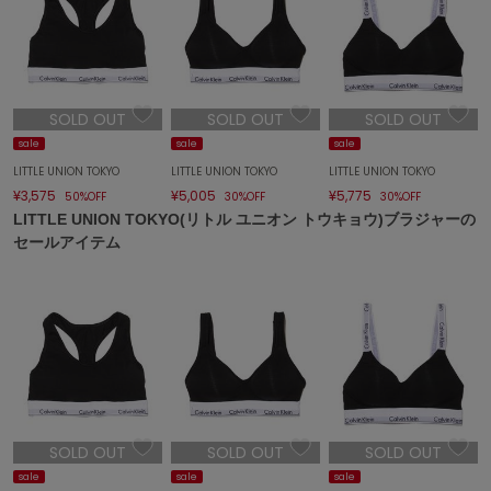
エイミー イストワール
emmi
エミ
SOLD OUT
SOLD OUT
SOLD OUT
emmi atelier
エミ アトリエ
sale
sale
sale
LITTLE UNION TOKYO
LITTLE UNION TOKYO
LITTLE UNION TOKYO
emmi yoga
¥3,575
¥5,005
¥5,775
エミヨガ
50%OFF
30%OFF
30%OFF
LITTLE UNION TOKYO(リトル ユニオン トウキョウ)ブラジャーの
セールアイテム
ETRÉ TOKYO
エトレトウキョウ
ey
アイ
FILA
フィラ
SOLD OUT
SOLD OUT
SOLD OUT
FRAY I.D
sale
sale
sale
フレイアイディー