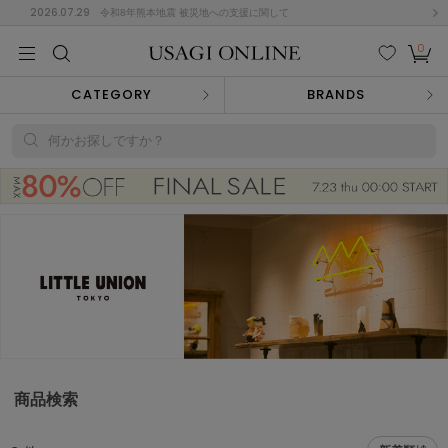
2026.07.29
令和8年熊本地震 被災地への支援に関して
0
MEN
MEN
KIDS
KIDS
BABY
BABY
BEAUTY
BEAUTY
LIFE STYLE
LIFE STYLE
検索
お気
カー
CATEGORY
BRANDS
に入
ト
り
(682)
何かお探しですか？
(3041)
B
C
D
E
F
G
I
J
K
L
M
N
ス/ドレス (1170)
P
Q
R
S
T
U
(568)
その
W
X
Y
Z
他
889)
ルームウェア (611)
商品検索
ACYM
アシーム
(121)