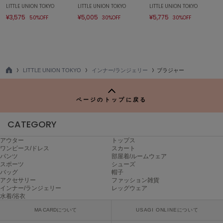
LITTLE UNION TOKYO
LITTLE UNION TOKYO
LITTLE UNION TOKYO
¥3,575
¥5,005
¥5,775
FURFUR
50%OFF
30%OFF
30%OFF
ファーファー
gelato pique
ジェラート ピケ
LITTLE UNION TOKYO
インナー/ランジェリー
ブラジャー
TO
P
GELATO PIQUE CAT&DOG
ジェラート ピケ キャットアンドドッグ
ページのトップに戻る
gelato pique Sleep
CATEGORY
ジェラート ピケ スリープ
アウター
トップス
GRAMICCI
ワンピース/ドレス
スカート
グラミチ
パンツ
部屋着/ルームウェア
スポーツ
シューズ
バッグ
帽子
アクセサリー
ファッション雑貨
インナー/ランジェリー
レッグウェア
Henon.
水着/浴衣
へノン
MA CARDについて
USAGI ONLINEについて
HUNTER