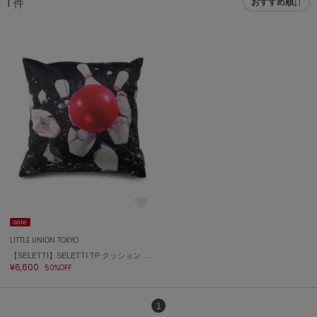
1
件
おすすめ順
adidas
アディダス
(2005)
adidas by Stella McCartney
アディダス バイ ステラマッカートニー
916)
ALLISON BROWN
アリソンブラウン
07)
amabro
アマブロ
リー (664)
Ame no chi Hare
ョン雑貨 (865)
アメノチハレ
AMOMMA
/ランジェリー (127)
アモマ
sale
LITTLE UNION TOKYO
ánuans
ェア (121)
【SELETTI】SELETTI TP クッション BOWLING
アニュアンス
¥6,600
50%OFF
 (124)
ànuke
アンヌーク
1