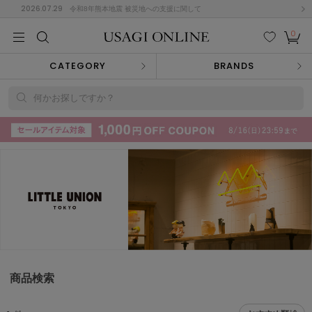
2026.07.29
令和8年熊本地震 被災地への支援に関して
0
MEN
MEN
KIDS
KIDS
BABY
BABY
BEAUTY
BEAUTY
LIFE STYLE
LIFE STYLE
検索
お気
カー
CATEGORY
BRANDS
に入
ト
り
(715)
何かお探しですか？
(3074)
B
C
D
E
F
G
I
J
K
L
M
N
ス/ドレス (1179)
P
Q
R
S
T
U
(570)
その
W
X
Y
Z
他
890)
ルームウェア (535)
商品検索
ACYM
アシーム
(121)