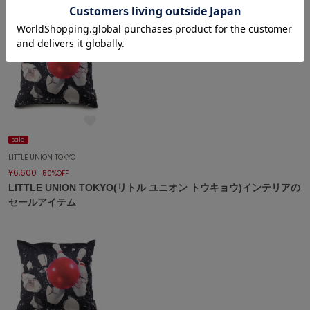
célon
セロン
Clarks Premium
クラークス
CODE A
コードエー
sale
COLE HAAN
コール ハーン
LITTLE UNION TOKYO
¥6,600
50%OFF
CONVERSE
LITTLE UNION TOKYO(リトル ユニオン トウキョウ)インテリアの
コンバース
セールアイテム
DANSKIN
ダンスキン
EIMY ISTOIRE