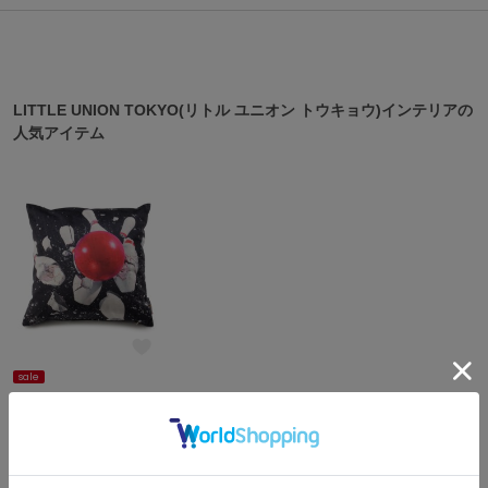
ASICS
アシックス
LITTLE UNION TOKYO(リトル ユニオン トウキョウ)インテリアの
Ballelite
人気アイテム
バレリット
BANDOLIER
バンドリヤー
Barbour
バブアー
Beyond Closet
ビヨンドクローゼット
sale
Calvin Klein
LITTLE UNION TOKYO
カルバン・クライン
¥6,600
50%OFF
LITTLE UNION TOKYO(リトル ユニオン トウキョウ)インテリアの
CELFORD
最新アイテム
セルフォード