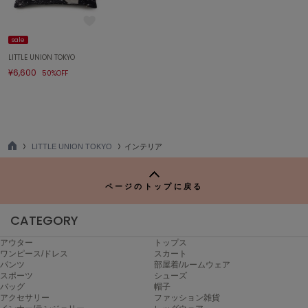
エイミー イストワール
emmi
sale
エミ
LITTLE UNION TOKYO
¥6,600
50%OFF
emmi atelier
エミ アトリエ
emmi yoga
エミヨガ
LITTLE UNION TOKYO
インテリア
ETRÉ TOKYO
TO
エトレトウキョウ
P
ページのトップに戻る
ey
アイ
CATEGORY
アウター
トップス
FILA
ワンピース/ドレス
スカート
フィラ
パンツ
部屋着/ルームウェア
スポーツ
シューズ
バッグ
帽子
FRAY I.D
アクセサリー
ファッション雑貨
フレイアイディー