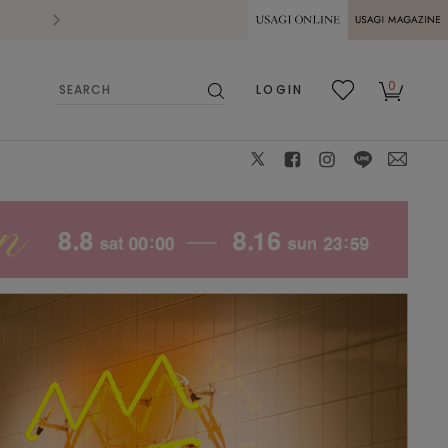
2026.07.28
熊本県熊本地方を震源とする地震の影響によ
USAGI ONLINE
USAGI
0
LOGIN
MAGAZINE
検
お気
カー
索
に入
ト
り
X
facebook
instagram
LINE
mail