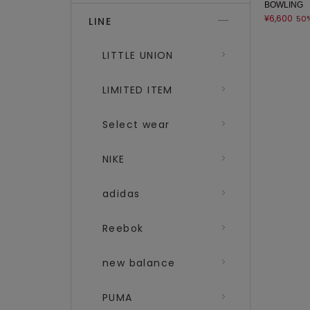
BOWLING
¥6,600
50
LINE
LITTLE UNION
LIMITED ITEM
Select wear
NIKE
adidas
Reebok
new balance
PUMA