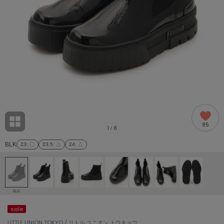
adidas
アディダス
(2005)
adidas by Stella McCartney
アディダス バイ ステラマッカートニー
916)
ALLISON BROWN
アリソンブラウン
07)
amabro
アマブロ
リー (664)
Ame no chi Hare
85
アメノチハレ
1
8
/
ョン雑貨 (865)
BLK
23
: 〇
23.5
: △
24
: △
AMOMMA
アモマ
/ランジェリー (127)
ánuans
ェア (121)
アニュアンス
BLK
ànuke
sale
 (124)
アンヌーク
LITTLE UNION TOKYO / リトル ユニオン トウキョウ