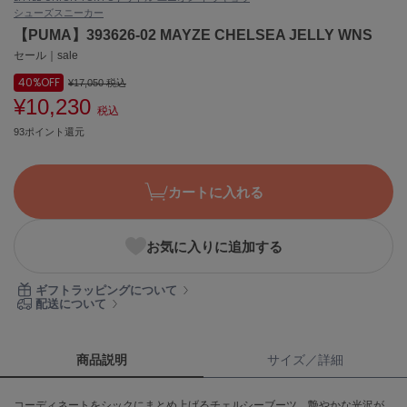
シューズ
スニーカー
ASICS
アシックス
【PUMA】393626-02 MAYZE CHELSEA JELLY WNS
セール｜sale
40%
OFF
¥17,050
税込
¥10,230
Ballelite
税込
バレリット
93ポイント還元
BANDOLIER
バンドリヤー
カートに入れる
Barbour
バブアー
お気に入りに追加する
Beyond Closet
ビヨンドクローゼット
ギフトラッピングについて
配送について
Calvin Klein
カルバン・クライン
商品説明
サイズ／詳細
CELFORD
コーディネートをシックにまとめ上げるチェルシーブーツ。艶やかな光沢が
セルフォード