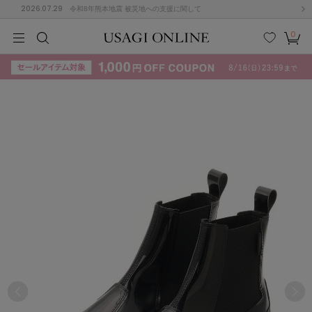
2026.07.29
令和8年熊本地震 被災地への支援に関して
0
MEN
MEN
KIDS
KIDS
BABY
BABY
BEAUTY
BEAUTY
LIFE STYLE
LIFE STYLE
検索
お気
カー
に入
ト
り
(715)
(3074)
B
C
D
E
F
G
I
J
K
L
M
N
ス/ドレス (1179)
P
Q
R
S
T
U
(570)
その
W
X
Y
Z
他
890)
ルームウェア (535)
ACYM
アシーム
(121)