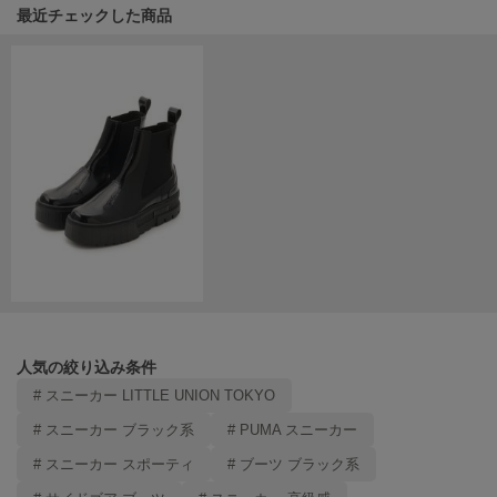
HUNTER
関連記事
最近チェックした商品
ハンター
HOKA ONEONE
ホカ オネオネ
KEEN
キーン
LAATO
ラート
le
ル
人気の絞り込み条件
# スニーカー LITTLE UNION TOKYO
le coq sportif
ルコックスポルティフ
# スニーカー ブラック系
# PUMA スニーカー
LeSportsac
# スニーカー スポーティ
# ブーツ ブラック系
レスポートサック