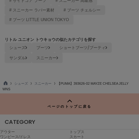
# サイドゴア ブーツ
# スニーカー 高級感
LILY BROWN
# スニーカー ラバー素材
# ブーツ チェルシー
リリーブラウン
# ブーツ LITTLE UNION TOKYO
LILY BROWN Lingerie
リリーブラウンランジェリー
リトル ユニオン トウキョウの似たカテゴリを探す
LITTLE UNION TOKYO
シューズ
ブーツ
ショートブーツ/ブーティ
リトルユニオン トウキョウ
サンダル
スニーカー
made of Organics
メイドオブオーガニクス
シューズ
スニーカー
【PUMA】393626-02 MAYZE CHELSEA JELLY
TO
WNS
MICHU COQUETTE
P
ミチュ コケット
ページのトップに戻る
MIESROHE
ミースロエ
CATEGORY
miies miim
ミーエスミーム
アウター
トップス
ワンピース/ドレス
スカート