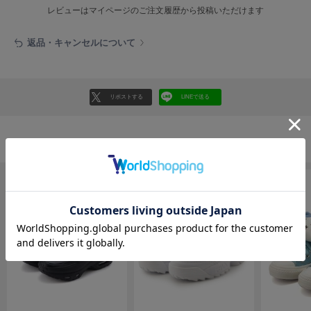
EIMY ISTOIRE
レビューはマイページのご注文履歴から投稿いただけます
エイミー イストワール
emmi
返品・キャンセルについて
エミ
emmi atelier
エミ アトリエ
リポストする
LINEで送る
emmi yoga
エミヨガ
シューズの人気ランキング
ETRÉ TOKYO
エトレトウキョウ
ey
アイ
FILA
フィラ
FRAY I.D