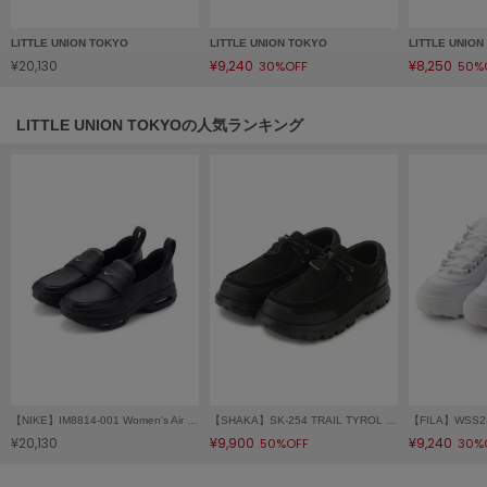
フレイアイディー
LITTLE UNION TOKYO
LITTLE UNION TOKYO
LITTLE UNIO
FURFUR
ファーファー
¥20,130
¥9,240
¥8,250
30%OFF
50%
LITTLE UNION TOKYOの人気ランキング
gelato pique
ジェラート ピケ
GELATO PIQUE CAT&DOG
ジェラート ピケ キャットアンドドッグ
gelato pique Sleep
ジェラート ピケ スリープ
GRAMICCI
グラミチ
【NIKE】IM8814-001 Women's Air Max Phenomena ウィメンズ エア マックス フェノメナ
【SHAKA】SK-254 TRAIL TYROL MOC EX
Henon.
¥20,130
¥9,900
¥9,240
50%OFF
30%
へノン