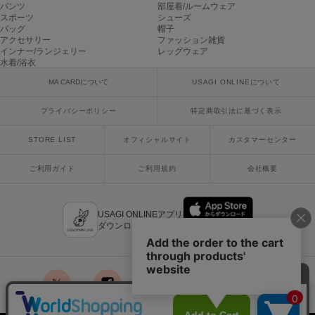
パンツ
部屋着/ルームウェア
Mila Owen
スポーツ
シューズ
ミラオーウェン
バッグ
帽子
アクセサリー
ファッション雑貨
MOIGE
インナー/ランジェリー
レッグウェア
モワージュ
水着/浴衣
MA CARDについて
USAGI ONLINEについて
MUCHA
ミュシャ
プライバシーポリシー
特定商取引法に基づく表示
STORE LIST
オフィシャルサイト
カスタマーセンター
NEW Balance
ニューバランス
ご利用ガイド
ご利用規約
会社概要
nezu
ネズ
USAGI ONLINEアプリ
ダウンロードはこちら
NIKE
ナイキ
NOWNS
ナウンス
x
facebook
instagram
LINE
mail
null.