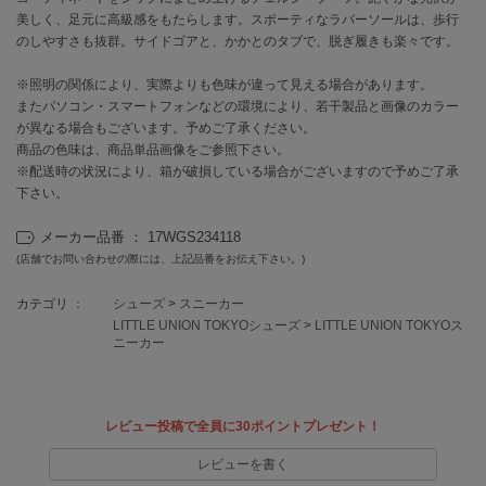
美しく、足元に高級感をもたらします。スポーティなラバーソールは、歩行
のしやすさも抜群。サイドゴアと、かかとのタブで、脱ぎ履きも楽々です。
célon
セロン
※照明の関係により、実際よりも色味が違って見える場合があります。
またパソコン・スマートフォンなどの環境により、若干製品と画像のカラー
Clarks Premium
クラークス
が異なる場合もございます。予めご了承ください。
商品の色味は、商品単品画像をご参照下さい。
CODE A
※配送時の状況により、箱が破損している場合がございますので予めご了承
コードエー
下さい。
COLE HAAN
メーカー品番 ： 17WGS234118
コール ハーン
(店舗でお問い合わせの際には、上記品番をお伝え下さい。)
CONVERSE
カテゴリ ：
シューズ
>
スニーカー
コンバース
LITTLE UNION TOKYOシューズ
>
LITTLE UNION TOKYOス
ニーカー
DANSKIN
ダンスキン
レビュー投稿で全員に30ポイントプレゼント！
レビューを書く