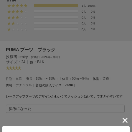
EIMY ISTOIRE
エイミー イストワール
1人
100%
0人
0%
emmi
0人
0%
エミ
0人
0%
0人
0%
emmi atelier
エミ アトリエ
PUMA ブーツ ブラック
emmi yoga
エミヨガ
投稿者 emiry
投稿日 2026年2月6日
サイズ：24
|
色：BLK
ETRÉ TOKYO
エトレトウキョウ
女性
155cm～159cm
50kg～54㎏
普通
性別：
身長：
体重：
体型：
ey
ナチュラル
24cm
骨格：
普段の購入サイズ：
アイ
レースアップブーツのデザインかわいくてクッション効いていて歩きやすいです
参考になった
FILA
フィラ
FRAY I.D
レビュー投稿で全員に30ポイントプレゼント！