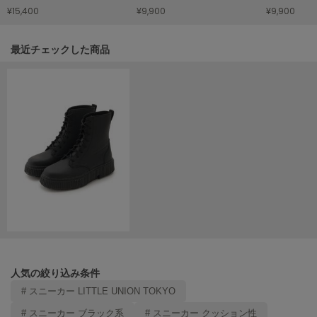
¥15,400
¥9,900
¥9,900
LILY BROWN
リリーブラウン
関連記事
最近チェックした商品
LILY BROWN Lingerie
リリーブラウンランジェリー
LITTLE UNION TOKYO
リトルユニオン トウキョウ
made of Organics
メイドオブオーガニクス
MICHU COQUETTE
ミチュ コケット
MIESROHE
ミースロエ
人気の絞り込み条件
miies miim
# スニーカー LITTLE UNION TOKYO
ミーエスミーム
# スニーカー ブラック系
# スニーカー クッション性