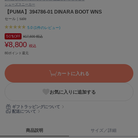
シューズ
スニーカー
ASICS
アシックス
【PUMA】394786-01 DINARA BOOT WNS
セール｜sale
5.0 (1件のレビュー)
Ballelite
50%
OFF
¥17,600
税込
バレリット
¥8,800
税込
BANDOLIER
80ポイント還元
バンドリヤー
Barbour
カートに入れる
バブアー
Beyond Closet
お気に入りに追加する
ビヨンドクローゼット
ギフトラッピングについて
配送について
Calvin Klein
カルバン・クライン
商品説明
サイズ／詳細
CELFORD
セルフォード