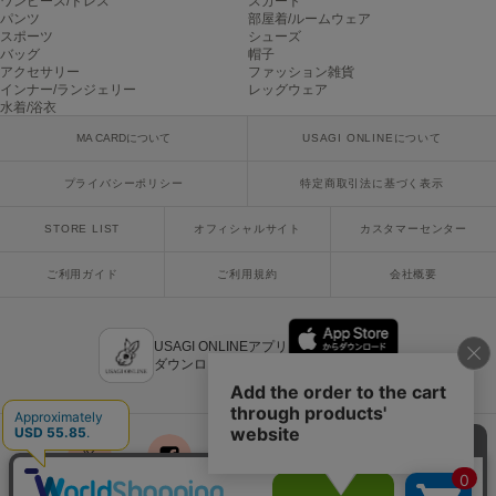
ワンピース/ドレス
スカート
ヌル
パンツ
部屋着/ルームウェア
スポーツ
シューズ
バッグ
帽子
アクセサリー
ファッション雑貨
インナー/ランジェリー
レッグウェア
On
水着/浴衣
オン
MA CARDについて
USAGI ONLINEについて
Onitsuka Tiger
オニツカ タイガー
プライバシーポリシー
特定商取引法に基づく表示
ORGUE
STORE LIST
オフィシャルサイト
カスタマーセンター
オルグ
ご利用ガイド
ご利用規約
会社概要
ORR
オル
USAGI ONLINEアプリ
ダウンロードはこちら
PATRICK
パトリック
Philly chocolate
フィリーチョコレート
x
facebook
instagram
LINE
mail