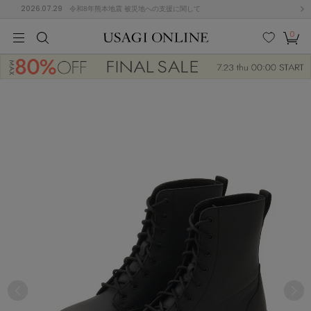
2026.07.29
令和8年熊本地震 被災地への支援に関して
0
MEN
MEN
KIDS
KIDS
BABY
BABY
BEAUTY
BEAUTY
LIFE STYLE
LIFE STYLE
検索
お気
カー
に入
ト
り
(674)
(2888)
B
C
D
E
F
G
I
J
K
L
M
N
ス/ドレス (1134)
P
Q
R
S
T
U
(543)
その
W
X
Y
Z
他
847)
ルームウェア (534)
ACYM
アシーム
(121)