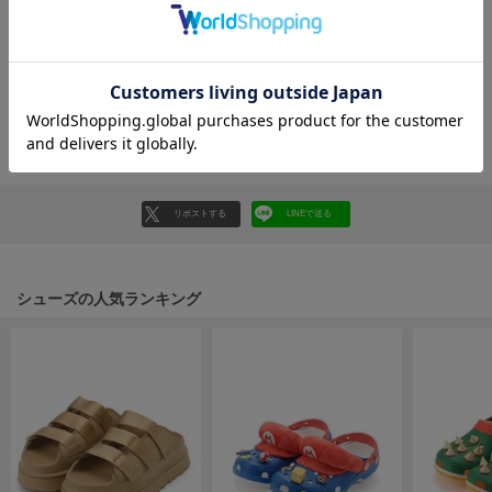
フレイアイディー
レビューを書く
FURFUR
ファーファー
レビューはマイページのご注文履歴から投稿いただけます
返品・キャンセルについて
gelato pique
ジェラート ピケ
GELATO PIQUE CAT&DOG
リポストする
LINEで送る
ジェラート ピケ キャットアンドドッグ
gelato pique Sleep
ジェラート ピケ スリープ
シューズの人気ランキング
GRAMICCI
グラミチ
Henon.
へノン