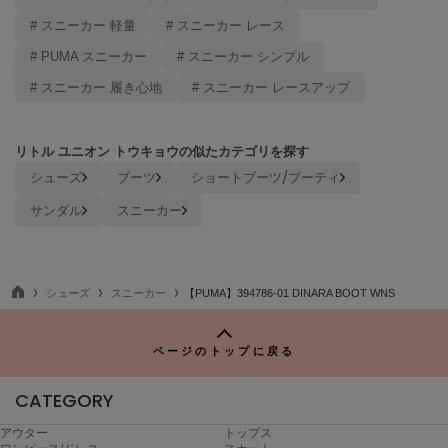
Mila Owen
ミラオーウェン
# スニーカー 軽量
# スニーカー レース
# PUMA スニーカー
# スニーカー シンプル
MOIGE
モワージュ
# スニーカー 履き心地
# スニーカー レースアップ
MUCHA
ミュシャ
リトル ユニオン トウキョウの似たカテゴリを探す
シューズ
ブーツ
ショートブーツ/ブーティ
サンダル
スニーカー
NEW Balance
ニューバランス
nezu
ネズ
シューズ
スニーカー
【PUMA】394786-01 DINARA BOOT WNS
TO
P
NIKE
ナイキ
ページのトップに戻る
NOWNS
CATEGORY
ナウンス
アウター
トップス
null.