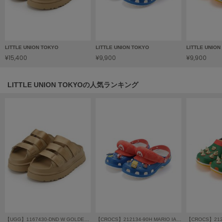
HUNTER
ハンター
HOKA ONEONE
ホカ オネオネ
LITTLE UNION TOKYO
LITTLE UNION TOKYO
LITTLE UNIO
¥15,400
¥9,900
¥9,900
KEEN
キーン
LITTLE UNION TOKYOの人気ランキング
LAATO
ラート
le
ル
le coq sportif
ルコックスポルティフ
LeSportsac
レスポートサック
【UGG】1167430-DND W GOLDENGLOW SLIDE
【CROCS】212134-90H MARIO IAM CLS CLG
【CROCS】2121