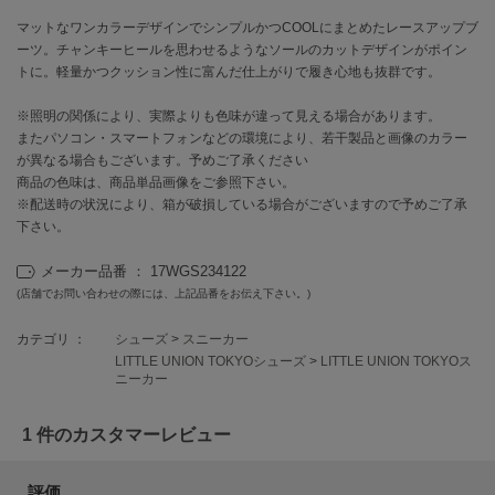
マットなワンカラーデザインでシンプルかつCOOLにまとめたレースアップブ
célon
ーツ。チャンキーヒールを思わせるようなソールのカットデザインがポイン
セロン
トに。軽量かつクッション性に富んだ仕上がりで履き心地も抜群です。
Clarks Premium
※照明の関係により、実際よりも色味が違って見える場合があります。
クラークス
またパソコン・スマートフォンなどの環境により、若干製品と画像のカラー
が異なる場合もございます。予めご了承ください
CODE A
商品の色味は、商品単品画像をご参照下さい。
コードエー
※配送時の状況により、箱が破損している場合がございますので予めご了承
下さい。
COLE HAAN
コール ハーン
メーカー品番 ： 17WGS234122
(店舗でお問い合わせの際には、上記品番をお伝え下さい。)
CONVERSE
コンバース
カテゴリ ：
シューズ
>
スニーカー
LITTLE UNION TOKYOシューズ
>
LITTLE UNION TOKYOス
ニーカー
DANSKIN
ダンスキン
1 件のカスタマーレビュー
評価