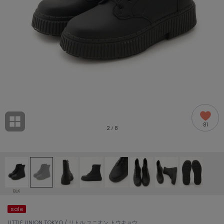
adidas
アディダス
(1978)
adidas by Stella McCartney
アディダス バイ ステラマッカートニー
887)
ALLISON BROWN
アリソンブラウン
97)
amabro
アマブロ
リー (645)
Ame no chi Hare
81
アメノチハレ
2
8
/
ョン雑貨 (850)
AMOMMA
アモマ
/ランジェリー (127)
ánuans
ェア (119)
アニュアンス
BLK
ànuke
sale
 (124)
アンヌーク
LITTLE UNION TOKYO / リトル ユニオン トウキョウ