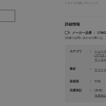
> サイズの測り方について
詳細情報
メーカー品番 ： 17MGS
(店舗でお問い合わせの際には、
カテゴリ
シュー
LITTL
サンダ
素材
サステ
原産国
中国
洗濯表記
[本体]
洗濯表