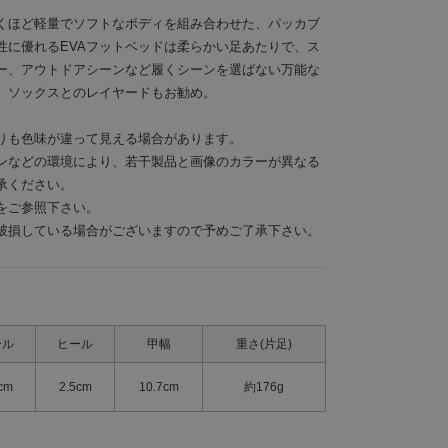
くほど軽量でソフトなボディを組み合わせた、パッカブ
性に優れるEVAフットベッドは柔らかい足あたりで、ス
ー、アウトドアシーンなど履くシーンを選ばない万能な
、ソックスとのレイヤードもお勧め。
りも色味が違って見える場合があります。
ンなどの環境により、若干製品と画像のカラーが異なる
承ください。
をご参照下さい。
破損している場合がございますので予めご了承下さい。
ール
ヒール
甲幅
重さ(片足)
cm
2.5cm
10.7cm
約176g