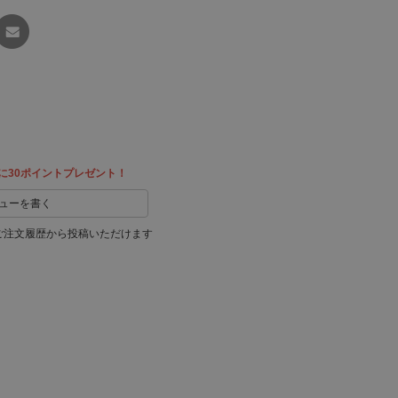
友達に
教える
に30ポイントプレゼント！
ューを書く
ご注文履歴から投稿いただけます