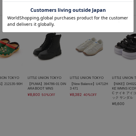
UNION TOKYO
LITTLE UNION TOKYO
LITTLE UNION TOKYO
LITTLE UNION
】212135-90H
【PUMA】394786-01 DIN
【New Balance】U4712H
【NIKE】DH0223
ARA BOOT WNS
3 471
KE WMNS ICON
C ナイキ アイ
¥8,800
¥8,382
50%OFF
40%OFF
ック サンダル
¥6,600