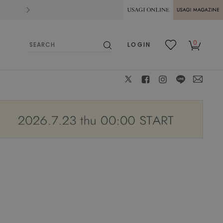
2026.07.28
熊本県熊本地方を震源とする地震の影響によ
USAGI ONLINE
USAGI
0
LOGIN
MAGAZINE
検
お気
カー
索
に入
ト
り
X
facebook
instagram
LINE
mail