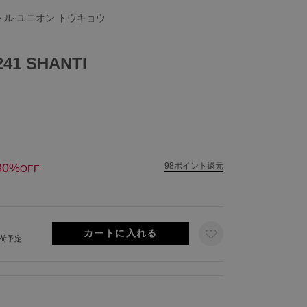
リトル ユニオン トウキョウ
41 SHANTI
30%
98ポイント還元
OFF
出荷予定