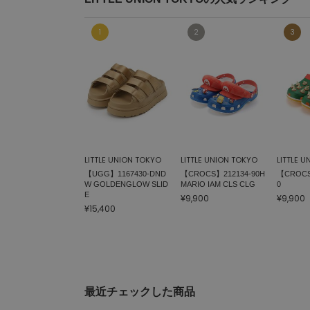
LITTLE UNION TOKYO
LITTLE UNION TOKYO
LITTLE 
【UGG】1167430-DND
【CROCS】212134-90H
【CROCS
W GOLDENGLOW SLID
MARIO IAM CLS CLG
0
E
¥9,900
¥9,900
¥15,400
最近チェックした商品