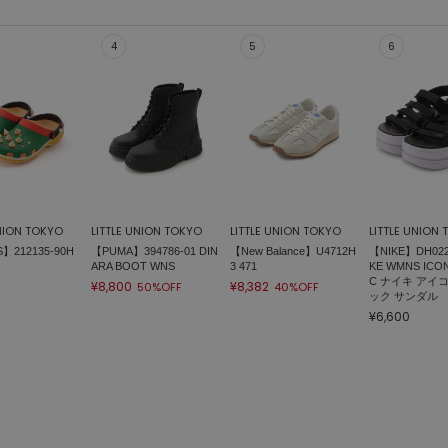
UNION TOKYO
LITTLE UNION TOKYO
LITTLE UNION TOKYO
LITTLE UNION
】212135-90H
【PUMA】394786-01 DIN
【New Balance】U4712H
【NIKE】DH0223
ARA BOOT WNS
3 471
KE WMNS ICON
C ナイキ アイ
¥8,800
¥8,382
50%OFF
40%OFF
ック サンダル
¥6,600