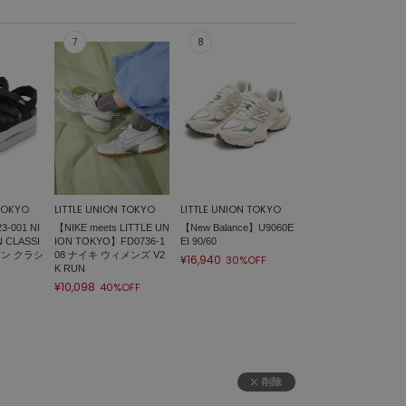
 TOKYO
LITTLE UNION TOKYO
LITTLE UNION TOKYO
-001 NI
【NIKE meets LITTLE UN
【New Balance】U9060E
 CLASSI
ION TOKYO】FD0736-1
EI 90/60
コン クラシ
08 ナイキ ウィメンズ V2
¥16,940
30%OFF
K RUN
¥10,098
40%OFF
削除