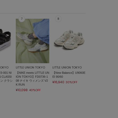
 TOKYO
LITTLE UNION TOKYO
LITTLE UNION TOKYO
-001 NI
【NIKE meets LITTLE UN
【New Balance】U9060E
 CLASSI
ION TOKYO】FD0736-1
EI 90/60
コン クラシ
08 ナイキ ウィメンズ V2
¥16,940
30%OFF
K RUN
¥10,098
40%OFF