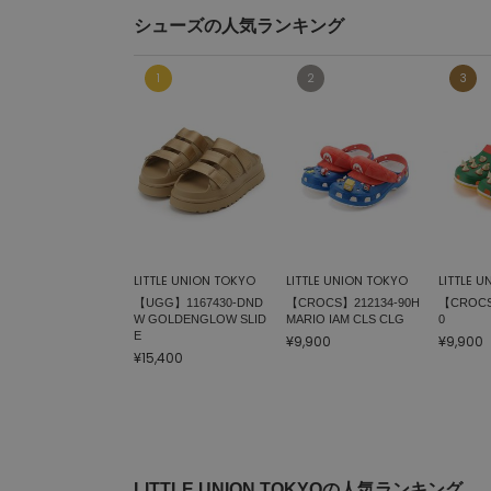
シューズの人気ランキング
LITTLE UNION TOKYO
LITTLE UNION TOKYO
LITTLE 
【UGG】1167430-DND
【CROCS】212134-90H
【CROCS
W GOLDENGLOW SLID
MARIO IAM CLS CLG
0
E
¥9,900
¥9,900
¥15,400
LITTLE UNION TOKYOの人気ランキング