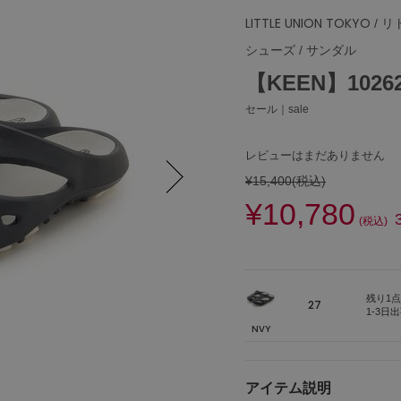
LITTLE UNION TOKYO
/ 
シューズ
/
サンダル
【KEEN】10262
セール｜sale
レビューはまだありません
¥15,400
(税込)
¥10,780
Next
(税込)
残り1点
27
1-3日
NVY
アイテム説明