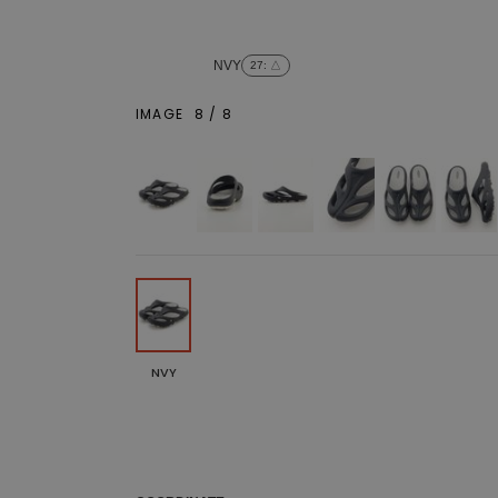
NVY
27
: △
IMAGE
8
/
8
NVY