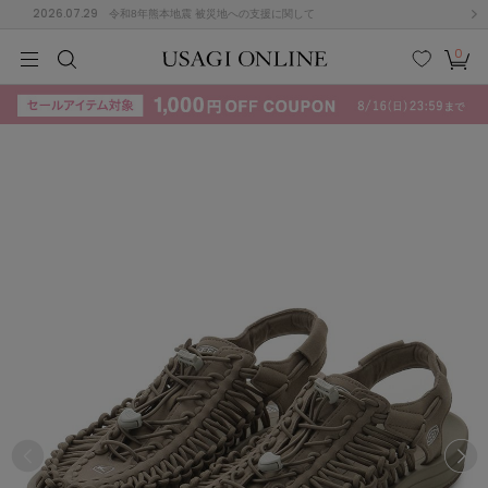
2026.07.29
令和8年熊本地震 被災地への支援に関して
0
MEN
MEN
KIDS
KIDS
BABY
BABY
BEAUTY
BEAUTY
LIFE STYLE
LIFE STYLE
検索
お気
カー
に入
ト
り
(715)
(3074)
B
C
D
E
F
G
I
J
K
L
M
N
ス/ドレス (1179)
P
Q
R
S
T
U
(570)
その
W
X
Y
Z
他
890)
ルームウェア (535)
ACYM
アシーム
(121)