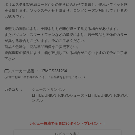
ポリエステル製伸縮コードが足の動きに合わせて変形し、優れたフィット感
を提供します。ソックス合わせも決まり、ロングシーズン対応してくれるの
célon
も魅力です。
セロン
※照明の関係により、実際よりも色味が違って見える場合があります。
Clarks Premium
クラークス
またパソコン・スマートフォンなどの環境により、若干製品と画像のカラー
が異なる場合もございます。予めご了承ください。
商品の色味は、商品単品画像をご参照下さい。
CODE A
コードエー
※配送時の状況により、箱が破損している場合がございますので予めご了承
下さい。
COLE HAAN
コール ハーン
メーカー品番 ： 17MGS231264
(店舗でお問い合わせの際には、上記品番をお伝え下さい。)
CONVERSE
コンバース
カテゴリ ：
シューズ
>
サンダル
LITTLE UNION TOKYOシューズ
>
LITTLE UNION TOKYOサ
ンダル
DANSKIN
ダンスキン
レビュー投稿で全員に30ポイントプレゼント！
レビューを書く