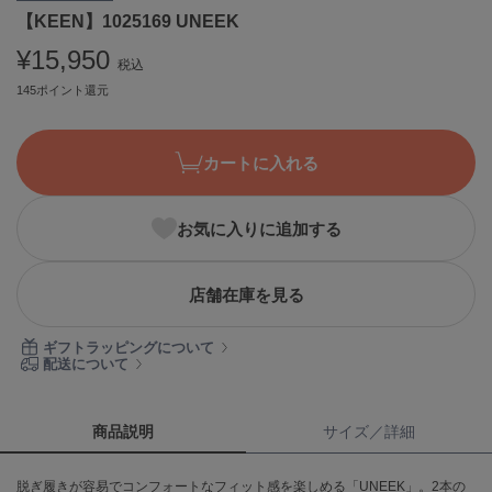
【KEEN】1025169 UNEEK
ASICS
アシックス
¥15,950
税込
145ポイント還元
Ballelite
バレリット
カートに入れる
BANDOLIER
バンドリヤー
お気に入りに追加する
Barbour
バブアー
店舗在庫を見る
Beyond Closet
ビヨンドクローゼット
ギフトラッピングについて
配送について
Calvin Klein
カルバン・クライン
商品説明
サイズ／詳細
CELFORD
脱ぎ履きが容易でコンフォートなフィット感を楽しめる「UNEEK」。2本の
セルフォード