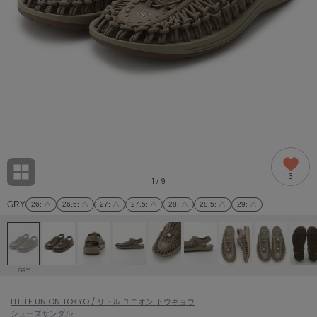
adidas
アディダス
(2005)
adidas by Stella McCartney
アディダス バイ ステラマッカートニー
916)
ALLISON BROWN
アリソンブラウン
07)
amabro
アマブロ
リー (664)
Ame no chi Hare
3
アメノチハレ
1
9
/
ョン雑貨 (865)
GRY
26
: △
26.5
: △
27
: △
27.5
: △
28
: △
28.5
: △
29
: △
AMOMMA
アモマ
/ランジェリー (127)
ánuans
ェア (121)
アニュアンス
GRY
ànuke
 (124)
LITTLE UNION TOKYO / リトル ユニオン トウキョウ
アンヌーク
シューズ
サンダル