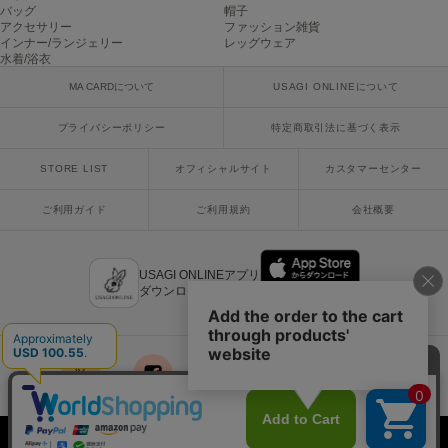
Mila Owen
バッグ
帽子
ミラオーウェン
アクセサリー
ファッション雑貨
インナー/ランジェリー
レッグウェア
水着/浴衣
MOIGE
モワージュ
MA CARDについて
USAGI ONLINEについて
MUCHA
プライバシーポリシー
特定商取引法に基づく表示
ミュシャ
STORE LIST
オフィシャルサイト
カスタマーセンター
ご利用ガイド
ご利用規約
会社概要
NEW Balance
ニューバランス
nezu
USAGI ONLINEアプリ
ネズ
ダウンロードはこちら
NIKE
ナイキ
NOWNS
ナウンス
x
facebook
instagram
LINE
mail
Copyright © 2018 Usagi Online Co.,Ltd. All Rights Reserved.
null.