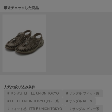
HUNTER
ハンター
関連記事
最近チェックした商品
HOKA ONEONE
ホカ オネオネ
KEEN
キーン
LAATO
ラート
le
ル
人気の絞り込み条件
le coq sportif
# サンダル LITTLE UNION TOKYO
# サンダル フィット感
ルコックスポルティフ
# LITTLE UNION TOKYO グレー系
# サンダル KEEN
LeSportsac
レスポートサック
# フィット感 LITTLE UNION TOKYO
# サンダル グレー系