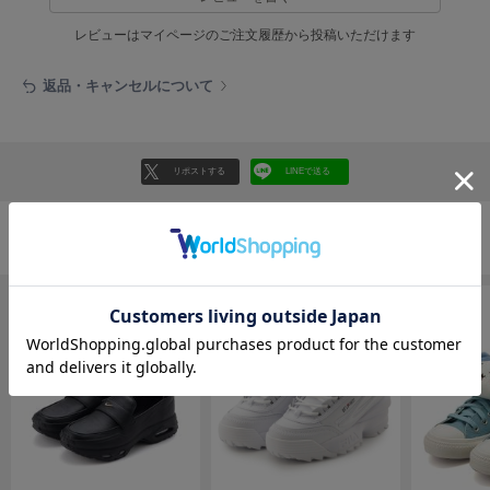
EIMY ISTOIRE
エイミー イストワール
レビューはマイページのご注文履歴から投稿いただけます
emmi
エミ
返品・キャンセルについて
emmi atelier
エミ アトリエ
リポストする
LINEで送る
emmi yoga
エミヨガ
ETRÉ TOKYO
シューズの人気ランキング
エトレトウキョウ
ey
アイ
FILA
フィラ
FRAY I.D