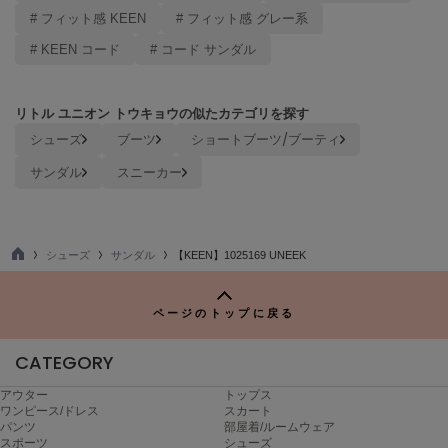
# フィット感 KEEN
# フィット感 グレー系
LILY BROWN
リリーブラウン
# KEEN コード
# コード サンダル
LILY BROWN Lingerie
リリーブラウンランジェリー
リトル ユニオン トウキョウの似たカテゴリを探す
シューズ
ブーツ
ショートブーツ/ブーティ
LITTLE UNION TOKYO
リトルユニオン トウキョウ
サンダル
スニーカー
made of Organics
メイドオブオーガニクス
シューズ
サンダル
【KEEN】1025169 UNEEK
TO
P
MICHU COQUETTE
ミチュ コケット
ページのトップに戻る
MIESROHE
CATEGORY
ミースロエ
アウター
トップス
miies miim
ワンピース/ドレス
スカート
ミーエスミーム
パンツ
部屋着/ルームウェア
スポーツ
シューズ