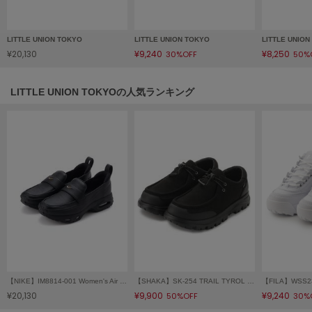
フレイアイディー
FURFUR
LITTLE UNION TOKYO
LITTLE UNION TOKYO
LITTLE UNIO
ファーファー
¥20,130
¥9,240
¥8,250
30%OFF
50%
LITTLE UNION TOKYOの人気ランキング
gelato pique
ジェラート ピケ
GELATO PIQUE CAT&DOG
ジェラート ピケ キャットアンドドッグ
gelato pique Sleep
ジェラート ピケ スリープ
GRAMICCI
グラミチ
Henon.
【NIKE】IM8814-001 Women's Air Max Phenomena ウィメンズ エア マックス フェノメナ
【SHAKA】SK-254 TRAIL TYROL MOC EX
へノン
¥20,130
¥9,900
¥9,240
50%OFF
30%