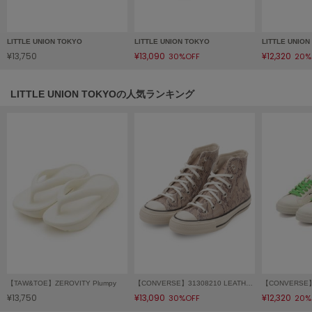
フレイアイディー
FURFUR
ファーファー
LITTLE UNION TOKYO
LITTLE UNION TOKYO
LITTLE UNIO
¥13,750
¥13,090
¥12,320
30%OFF
20%
LITTLE UNION TOKYOの人気ランキング
gelato pique
ジェラート ピケ
GELATO PIQUE CAT&DOG
ジェラート ピケ キャットアンドドッグ
gelato pique Sleep
ジェラート ピケ スリープ
GRAMICCI
グラミチ
Henon.
【TAW&TOE】ZEROVITY Plumpy
【CONVERSE】31308210 LEATHER ALL STAR US PYTHON HI
へノン
¥13,750
¥13,090
¥12,320
30%OFF
20%