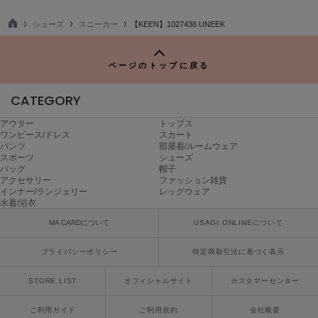
LILY BROWN
シューズ
スニーカー
【KEEN】1027438 UNEEK
リリーブラウン
TO
P
LILY BROWN Lingerie
ページのトップに戻る
リリーブラウンランジェリー
CATEGORY
LITTLE UNION TOKYO
リトルユニオン トウキョウ
アウター
トップス
ワンピース/ドレス
スカート
パンツ
部屋着/ルームウェア
スポーツ
シューズ
made of Organics
バッグ
帽子
メイドオブオーガニクス
アクセサリー
ファッション雑貨
インナー/ランジェリー
レッグウェア
水着/浴衣
MICHU COQUETTE
ミチュ コケット
MA CARDについて
USAGI ONLINEについて
MIESROHE
プライバシーポリシー
特定商取引法に基づく表示
ミースロエ
STORE LIST
オフィシャルサイト
カスタマーセンター
miies miim
ミーエスミーム
ご利用ガイド
ご利用規約
会社概要