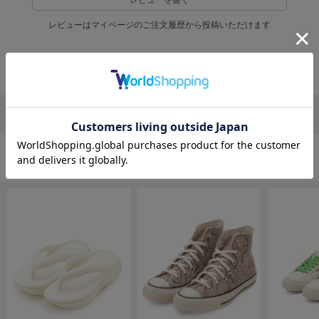
EIMY ISTOIRE
エイミー イストワール
レビューはマイページのご注文履歴から投稿いただけます
emmi
エミ
返品・キャンセルについて
emmi atelier
エミ アトリエ
リポストする
LINEで送る
emmi yoga
エミヨガ
ETRÉ TOKYO
シューズの人気ランキング
エトレトウキョウ
ey
アイ
FILA
フィラ
FRAY I.D