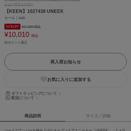
シューズ
スニーカー
ASICS
アシックス
【KEEN】1027438 UNEEK
セール｜sale
30%
OFF
¥14,300
税込
¥10,010
Ballelite
税込
バレリット
91ポイント還元
BANDOLIER
バンドリヤー
再入荷お知らせ
Barbour
バブアー
お気に入りに追加する
Beyond Closet
ビヨンドクローゼット
ギフトラッピングについて
配送について
Calvin Klein
カルバン・クライン
商品説明
サイズ／詳細
CELFORD
コードでアッパーを編み上げたオープンエアスニーカー「UNEEK」。エメラ
セルフォード