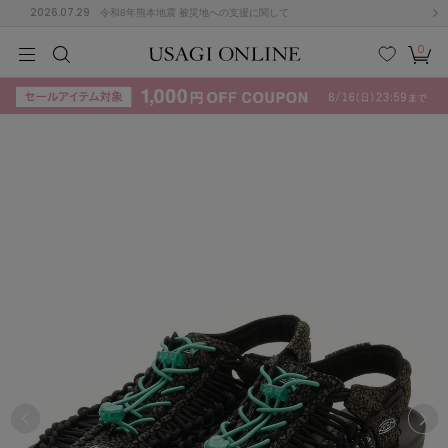
2026.07.29
令和8年熊本地震 被災地への支援に関して
0
MEN
MEN
KIDS
KIDS
BABY
BABY
BEAUTY
BEAUTY
LIFE STYLE
LIFE STYLE
検索
お気
カー
に入
ト
り
(715)
(3074)
B
C
D
E
F
G
I
J
K
L
M
N
ス/ドレス (1179)
P
Q
R
S
T
U
(570)
その
W
X
Y
Z
他
890)
ルームウェア (535)
ACYM
アシーム
(121)