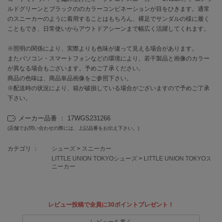
ルドグリーンとブラックののカラーコンビネーションが目をひきます。通常
のスニーカーのように着用することはもちろん、裸足でサンダルの様に履く
célon
セロン
こともでき、日常使いからアウトドアシーンまで幅広く活躍してくれます。
※照明の関係により、実際よりも色味が違って見える場合があります。
Clarks Premium
クラークス
またパソコン・スマートフォンなどの環境により、若干製品と画像のカラー
が異なる場合もございます。予めご了承ください。
CODE A
商品の色味は、商品単品画像をご参照下さい。
コードエー
※配送時の状況により、箱が破損している場合がございますので予めご了承
下さい。
COLE HAAN
コール ハーン
メーカー品番 ： 17WGS231266
(店舗でお問い合わせの際には、上記品番をお伝え下さい。)
CONVERSE
コンバース
カテゴリ ：
シューズ
>
スニーカー
LITTLE UNION TOKYOシューズ
>
LITTLE UNION TOKYOス
ニーカー
DANSKIN
ダンスキン
レビュー投稿で全員に30ポイントプレゼント！
レビューを書く