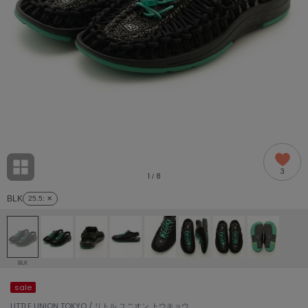
adidas
アディダス
(2009)
adidas by Stella McCartney
アディダス バイ ステラマッカートニー
916)
ALLISON BROWN
アリソンブラウン
07)
amabro
アマブロ
リー (664)
Ame no chi Hare
3
アメノチハレ
1
8
/
ョン雑貨 (865)
BLK
25.5
: ✕
AMOMMA
アモマ
/ランジェリー (127)
ánuans
ェア (121)
アニュアンス
BLK
ànuke
sale
 (124)
アンヌーク
LITTLE UNION TOKYO / リトル ユニオン トウキョウ