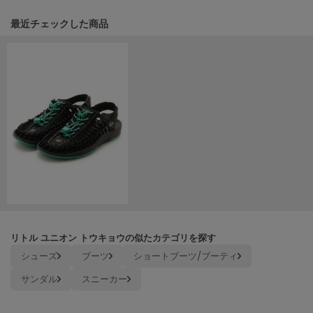
HUNTER
ハンター
関連記事
最近チェックした商品
HOKA ONEONE
ホカ オネオネ
KEEN
キーン
LAATO
ラート
le
ル
リトル ユニオン トウキョウの似たカテゴリを探す
le coq sportif
シューズ
ブーツ
ショートブーツ/ブーティ
ルコックスポルティフ
サンダル
スニーカー
LeSportsac
レスポートサック