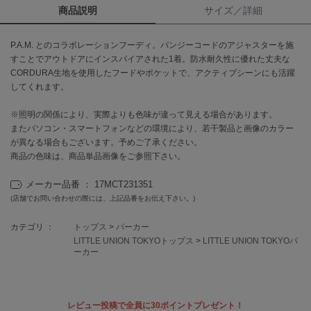
商品説明
サイズ／詳細
célon
セロン
P.A.M. とのコラボレーションフーディ。バンジーコードのアジャスターを施
すことでアウトドアにインスパイアされた1着。防水耐久性に優れた丈夫な
Clarks Premium
CORDURA生地を使用したフードやポケットで、アクティブシーンにも活躍
クラークス
してくれます。
CODE A
※照明の関係により、実際よりも色味が違って見える場合があります。
コードエー
またパソコン・スマートフォンなどの環境により、若干製品と画像のカラー
が異なる場合もございます。予めご了承ください。
COLE HAAN
商品の色味は、商品単品画像をご参照下さい。
コール ハーン
メーカー品番 ： 17MCT231351
CONVERSE
コンバース
(店舗でお問い合わせの際には、上記品番をお伝え下さい。)
カテゴリ ：
トップス
>
パーカー
LITTLE UNION TOKYOトップス
>
LITTLE UNION TOKYOパ
DANSKIN
ーカー
ダンスキン
レビュー投稿で全員に30ポイントプレゼント！