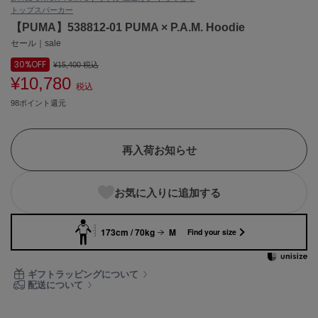
トップス
パーカー
ASICS
アシックス
【PUMA】538812-01 PUMA × P.A.M. Hoodie
セール｜sale
30%
OFF
¥15,400
税込
¥10,780
Ballelite
税込
バレリット
98ポイント還元
BANDOLIER
バンドリヤー
再入荷お知らせ
Barbour
バブアー
お気に入りに追加する
Beyond Closet
ビヨンドクローゼット
173cm / 70kg
M
Find your size
Calvin Klein
ギフトラッピングについて
カルバン・クライン
配送について
CELFORD
セルフォード