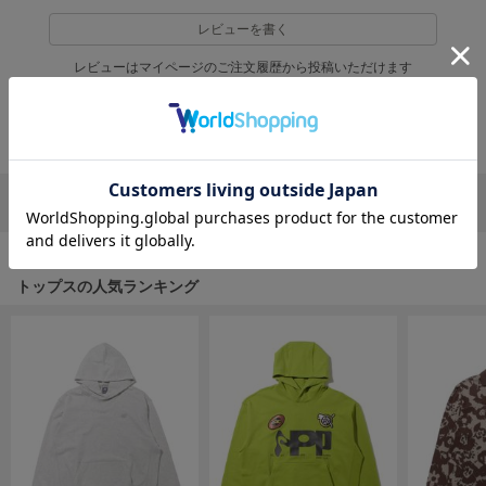
EIMY ISTOIRE
エイミー イストワール
レビューを書く
emmi
レビューはマイページのご注文履歴から投稿いただけます
エミ
返品・キャンセルについて
emmi atelier
エミ アトリエ
emmi yoga
エミヨガ
リポストする
LINEで送る
ETRÉ TOKYO
エトレトウキョウ
トップスの人気ランキング
ey
アイ
FILA
フィラ
FRAY I.D