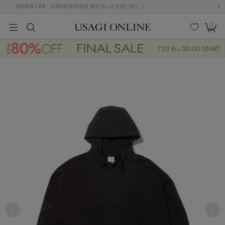
2026.07.29
令和8年熊本地震 被災地への支援に関して
0
MEN
MEN
KIDS
KIDS
BABY
BABY
BEAUTY
BEAUTY
LIFE STYLE
LIFE STYLE
検索
お気
カー
に入
ト
り
(646)
(2888)
B
C
D
E
F
G
I
J
K
L
M
N
ス/ドレス (1134)
P
Q
R
S
T
U
(543)
その
W
X
Y
Z
他
847)
ルームウェア (616)
ACYM
アシーム
(121)