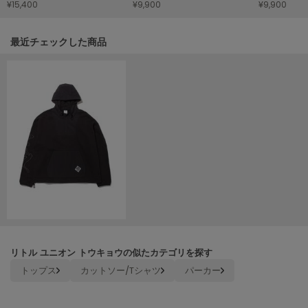
¥15,400
¥9,900
¥9,900
HUNTER
ハンター
関連記事
最近チェックした商品
HOKA ONEONE
ホカ オネオネ
KEEN
キーン
LAATO
ラート
le
ル
le coq sportif
リトル ユニオン トウキョウの似たカテゴリを探す
ルコックスポルティフ
トップス
カットソー/Tシャツ
パーカー
LeSportsac
レスポートサック