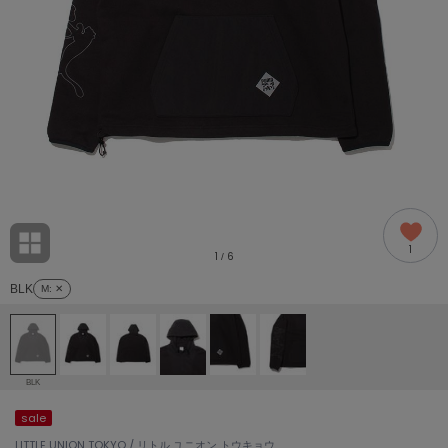
adidas
アディダス
(1978)
adidas by Stella McCartney
アディダス バイ ステラマッカートニー
862)
ALLISON BROWN
アリソンブラウン
97)
amabro
アマブロ
リー (632)
Ame no chi Hare
1
アメノチハレ
1
6
/
ョン雑貨 (849)
BLK
M
: ✕
AMOMMA
アモマ
/ランジェリー (127)
ánuans
ェア (119)
アニュアンス
BLK
ànuke
sale
 (124)
アンヌーク
LITTLE UNION TOKYO / リトル ユニオン トウキョウ