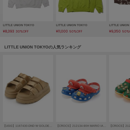
フレイアイディー
FURFUR
ファーファー
LITTLE UNION TOKYO
LITTLE UNION TOKYO
LITTLE UNIO
¥8,393
¥11,000
¥9,350
30%OFF
50%OFF
50%
gelato pique
ジェラート ピケ
LITTLE UNION TOKYOの人気ランキング
GELATO PIQUE CAT&DOG
ジェラート ピケ キャットアンドドッグ
gelato pique Sleep
ジェラート ピケ スリープ
GRAMICCI
グラミチ
Henon.
へノン
【UGG】1167430-DND W GOLDENGLOW SLIDE
【CROCS】212134-90H MARIO IAM CLS CLG
【CROCS】2121