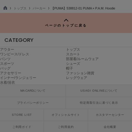
LILY BROWN
トップス
パーカー
【PUMA】538812-01 PUMA × P.A.M. Hoodie
リリーブラウン
TO
P
LILY BROWN Lingerie
ページのトップに戻る
リリーブラウンランジェリー
CATEGORY
LITTLE UNION TOKYO
リトルユニオン トウキョウ
アウター
トップス
ワンピース/ドレス
スカート
パンツ
部屋着/ルームウェア
スポーツ
シューズ
made of Organics
バッグ
帽子
メイドオブオーガニクス
アクセサリー
ファッション雑貨
インナー/ランジェリー
レッグウェア
水着/浴衣
MICHU COQUETTE
ミチュ コケット
MA CARDについて
USAGI ONLINEについて
MIESROHE
プライバシーポリシー
特定商取引法に基づく表示
ミースロエ
STORE LIST
オフィシャルサイト
カスタマーセンター
miies miim
ミーエスミーム
ご利用ガイド
ご利用規約
会社概要