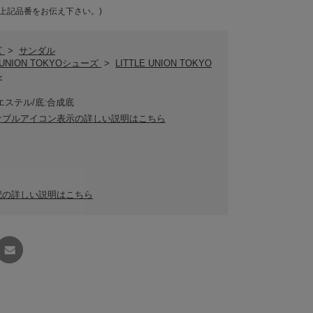
上記品番をお伝え下さい。)
ズ
>
サンダル
E UNION TOKYOシューズ
>
LITTLE UNION TOKYO
ル
エステル/底:合成底
ナブルアイコン表示の詳しい説明はこちら
記の詳しい説明はこちら
友達に
教える