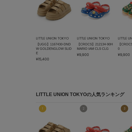
LITTLE UNION TOKYO
LITTLE UNION TOKYO
LITTLE 
【UGG】1167430-DND
【CROCS】212134-90H
【CROCS
W GOLDENGLOW SLID
MARIO IAM CLS CLG
0
E
¥9,900
¥9,900
¥15,400
LITTLE UNION TOKYOの人気ランキング