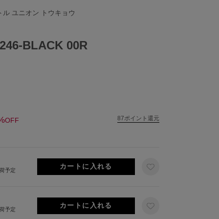
リトル ユニオン トウキョウ
46-BLACK 00R
%
87ポイント還元
OFF
出荷予定
出荷予定