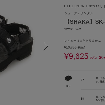
LITTLE UNION TOKYO
/ 
シューズ
/
サンダル
【SHAKA】SK-2
セール｜sale
レビューはまだありません
¥13,750
(税込)
¥9,625
Next
30
(税込)
残り3点
37
1-3日
BLK
残り2点
38
1-3日