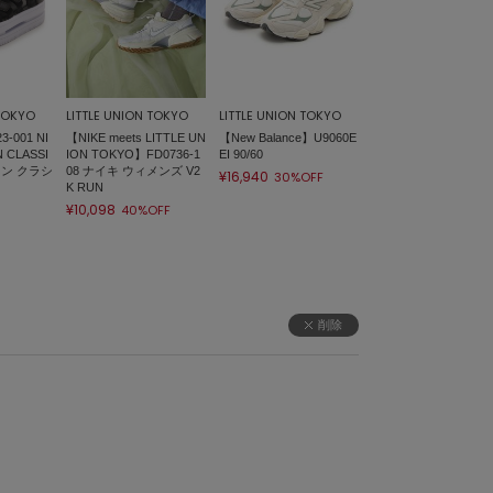
 TOKYO
LITTLE UNION TOKYO
LITTLE UNION TOKYO
-001 NI
【NIKE meets LITTLE UN
【New Balance】U9060E
 CLASSI
ION TOKYO】FD0736-1
EI 90/60
コン クラシ
08 ナイキ ウィメンズ V2
¥16,940
30%OFF
K RUN
¥10,098
40%OFF
削除