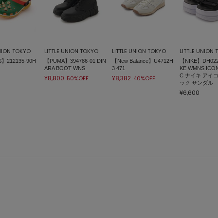
UNION TOKYO
LITTLE UNION TOKYO
LITTLE UNION TOKYO
LITTLE UNION
】212135-90H
【PUMA】394786-01 DIN
【New Balance】U4712H
【NIKE】DH0223
ARA BOOT WNS
3 471
KE WMNS ICON
C ナイキ アイ
¥8,800
¥8,382
50%OFF
40%OFF
ック サンダル
¥6,600