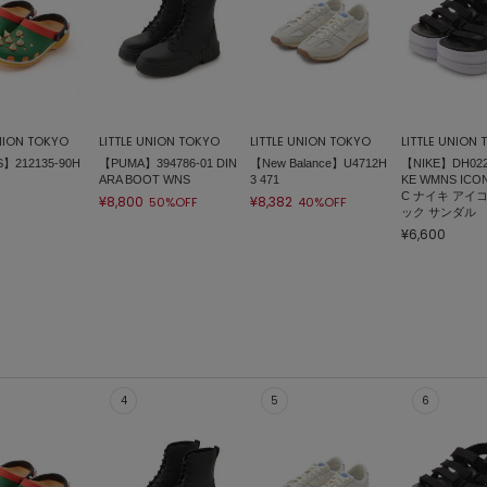
UNION TOKYO
LITTLE UNION TOKYO
LITTLE UNION TOKYO
LITTLE UNION
】212135-90H
【PUMA】394786-01 DIN
【New Balance】U4712H
【NIKE】DH0223
ARA BOOT WNS
3 471
KE WMNS ICON
C ナイキ アイ
¥8,800
¥8,382
50%OFF
40%OFF
ック サンダル
¥6,600