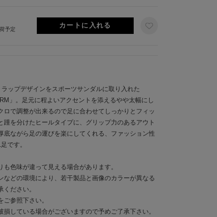
出荷予定
トラップデザインをスポーツサンダルに取り入れた
LATFORM」。足元に程よいアクセントを添えるやや太幅にし
クロで調整が出来るので足に合わせてしっかりとフィッ
と踵を分けたヒールタイプに、グリップ力のあるアウト
厚底ながら足の運びを楽にしてくれる、ファッション性
1足です。
りも色味が違って見える場合があります。
ンなどの環境により、若干製品と画像のカラーが異なる
承ください。
をご参照下さい。
破損している場合がございますので予めご了承下さい。