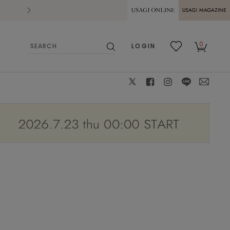
2026.07.28
熊本県熊本地方を震源とする地震の影響によ
USAGI ONLINE
USAGI
0
LOGIN
MAGAZINE
検
お気
カー
索
に入
ト
り
X
facebook
instagram
LINE
mail