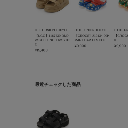
LITTLE UNION TOKYO
LITTLE UNION TOKYO
LITTLE 
【UGG】1167430-DND
【CROCS】212134-90H
【CROCS
W GOLDENGLOW SLID
MARIO IAM CLS CLG
0
E
¥9,900
¥9,900
¥15,400
最近チェックした商品