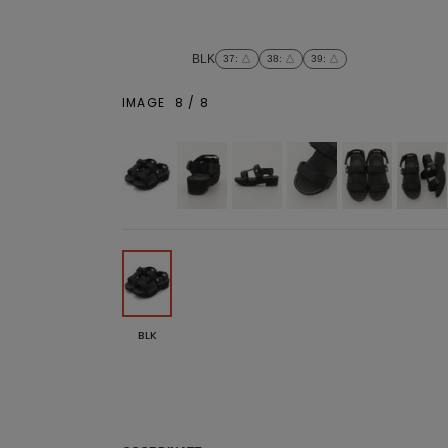
BLK
37
: △
38
: △
39
: △
IMAGE
8
/
8
BLK