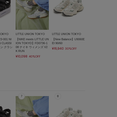
 TOKYO
LITTLE UNION TOKYO
LITTLE UNION TOKYO
-001 NI
【NIKE meets LITTLE UN
【New Balance】U9060E
 CLASSI
ION TOKYO】FD0736-1
EI 90/60
コン クラシ
08 ナイキ ウィメンズ V2
¥16,940
30%OFF
K RUN
¥10,098
40%OFF