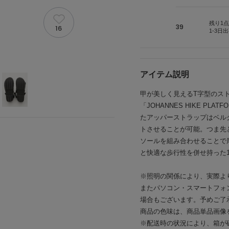
残り1点
39
16
1-3日
アイテム説明
甲が美しく見えるT字型のス
「JOHANNES HIKE P
たアッパーストラップはベル
トさせることが可能。つま先
ソールを組み合わせることで
と快適な歩行性を併せ持った
※照明の関係により、実際よ
またパソコン・スマートフォ
場合もございます。予めご了
商品の色味は、商品単品画像
※配送時の状況により、箱が