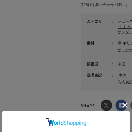
(店舗でお問い合わせの際には、
カテゴリ
シュー
LITTL
サンダ
素材
甲:ポリ
サステ
原産国
中国
洗濯表記
[本体]
洗濯表
SHARE
Xでシ
facebook
ェア
でシェ
ア