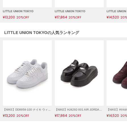
フレイアイディー
LITTLE UNION TOKYO
LITTLE UNION TOKYO
LITTLE UNIO
FURFUR
ファーファー
¥13,200
¥17,864
¥14,520
20%OFF
20%OFF
20%
LITTLE UNION TOKYOの人気ランキング
gelato pique
ジェラート ピケ
GELATO PIQUE CAT&DOG
ジェラート ピケ キャットアンドドッグ
gelato pique Sleep
ジェラート ピケ スリープ
GRAMICCI
グラミチ
【NIKE】DD8959-100 ナイキ ウィメンズ エア フォース 1 '07 Air Force 1
【NIKE】HJ4292-001 AIR JORDAN MULE エア ジョーダン ミュール
Henon.
¥13,200
¥17,864
¥14,520
20%OFF
20%OFF
20%
へノン