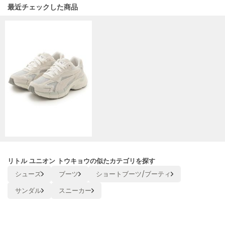
HUNTER
関連記事
最近チェックした商品
ハンター
HOKA ONEONE
ホカ オネオネ
KEEN
キーン
LAATO
ラート
le
ル
リトル ユニオン トウキョウの似たカテゴリを探す
シューズ
ブーツ
ショートブーツ/ブーティ
le coq sportif
ルコックスポルティフ
サンダル
スニーカー
LeSportsac
レスポートサック