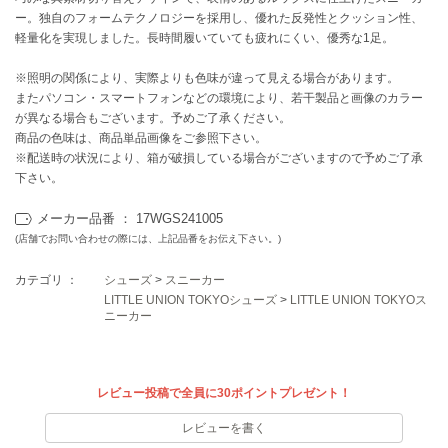
ー。独自のフォームテクノロジーを採用し、優れた反発性とクッション性、
軽量化を実現しました。長時間履いていても疲れにくい、優秀な1足。
célon
セロン
※照明の関係により、実際よりも色味が違って見える場合があります。
またパソコン・スマートフォンなどの環境により、若干製品と画像のカラー
Clarks Premium
クラークス
が異なる場合もございます。予めご了承ください。
商品の色味は、商品単品画像をご参照下さい。
CODE A
※配送時の状況により、箱が破損している場合がございますので予めご了承
コードエー
下さい。
COLE HAAN
メーカー品番 ： 17WGS241005
コール ハーン
(店舗でお問い合わせの際には、上記品番をお伝え下さい。)
CONVERSE
カテゴリ ：
シューズ
>
スニーカー
コンバース
LITTLE UNION TOKYOシューズ
>
LITTLE UNION TOKYOス
ニーカー
DANSKIN
ダンスキン
レビュー投稿で全員に30ポイントプレゼント！
レビューを書く