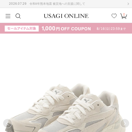
2026.07.29
令和8年熊本地震 被災地への支援に関して
0
MEN
MEN
KIDS
KIDS
BABY
BABY
BEAUTY
BEAUTY
LIFE STYLE
LIFE STYLE
検索
お気
カー
に入
ト
り
(715)
(3074)
B
C
D
E
F
G
I
J
K
L
M
N
ス/ドレス (1179)
P
Q
R
S
T
U
(570)
その
W
X
Y
Z
他
890)
ルームウェア (535)
ACYM
アシーム
(121)