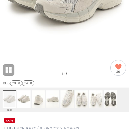
adidas
アディダス
(2005)
adidas by Stella McCartney
アディダス バイ ステラマッカートニー
916)
ALLISON BROWN
アリソンブラウン
07)
amabro
アマブロ
リー (664)
Ame no chi Hare
36
アメノチハレ
1
8
/
ョン雑貨 (861)
BEG
23
: ✕
24
: ✕
AMOMMA
アモマ
/ランジェリー (127)
ánuans
ェア (121)
アニュアンス
BEG
ànuke
sale
 (124)
アンヌーク
LITTLE UNION TOKYO / リトル ユニオン トウキョウ