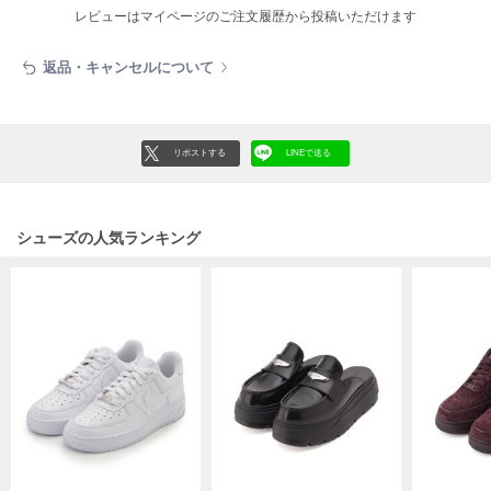
EIMY ISTOIRE
レビューはマイページのご注文履歴から投稿いただけます
エイミー イストワール
emmi
返品・キャンセルについて
エミ
emmi atelier
エミ アトリエ
リポストする
LINEで送る
emmi yoga
エミヨガ
シューズの人気ランキング
ETRÉ TOKYO
エトレトウキョウ
ey
アイ
FILA
フィラ
FRAY I.D