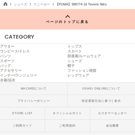
シューズ
スニーカー
【PUMA】388774-16 Teveris Nitro
LILY BROWN
TO
リリーブラウン
P
ページのトップに戻る
LILY BROWN Lingerie
リリーブラウンランジェリー
CATEGORY
LITTLE UNION TOKYO
リトルユニオン トウキョウ
アウター
トップス
ワンピース/ドレス
スカート
パンツ
部屋着/ルームウェア
スポーツ
シューズ
バッグ
帽子
made of Organics
アクセサリー
ファッション雑貨
メイドオブオーガニクス
インナー/ランジェリー
レッグウェア
水着/浴衣
MICHU COQUETTE
MA CARDについて
USAGI ONLINEについて
ミチュ コケット
プライバシーポリシー
特定商取引法に基づく表示
MIESROHE
ミースロエ
STORE LIST
オフィシャルサイト
カスタマーセンター
miies miim
ミーエスミーム
ご利用ガイド
ご利用規約
会社概要