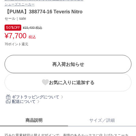
シューズ
スニーカー
ASICS
アシックス
【PUMA】388774-16 Teveris Nitro
セール｜sale
50%
OFF
¥15,400
税込
¥7,700
Ballelite
税込
バレリット
70ポイント還元
BANDOLIER
バンドリヤー
再入荷お知らせ
Barbour
バブアー
お気に入りに追加する
Beyond Closet
ビヨンドクローゼット
ギフトラッピングについて
配送について
Calvin Klein
カルバン・クライン
商品説明
サイズ／詳細
CELFORD
巧みな異素材切り替えデザインで、表情のあるルックスに仕上げたスニーカ
セルフォード