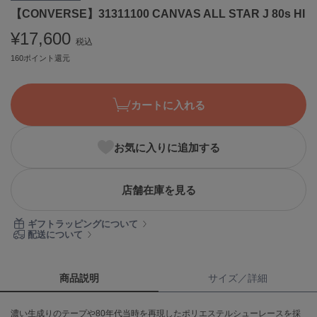
【CONVERSE】31311100 CANVAS ALL STAR J 80s HI
ASICS
アシックス
¥17,600
税込
160ポイント還元
Ballelite
バレリット
カートに入れる
BANDOLIER
バンドリヤー
お気に入りに追加する
Barbour
バブアー
店舗在庫を見る
Beyond Closet
ビヨンドクローゼット
ギフトラッピングについて
配送について
Calvin Klein
カルバン・クライン
商品説明
サイズ／詳細
CELFORD
濃い生成りのテープや80年代当時を再現したポリエステルシューレースを採
セルフォード