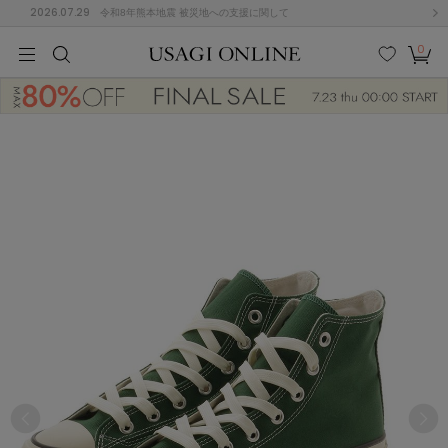
2026.07.29
令和8年熊本地震 被災地への支援に関して
0
MEN
MEN
KIDS
KIDS
BABY
BABY
BEAUTY
BEAUTY
LIFE STYLE
LIFE STYLE
検索
お気
カー
に入
ト
り
(684)
(2928)
B
C
D
E
F
G
I
J
K
L
M
N
ス/ドレス (1145)
P
Q
R
S
T
U
(546)
その
W
X
Y
Z
他
850)
ルームウェア (535)
ACYM
アシーム
(121)