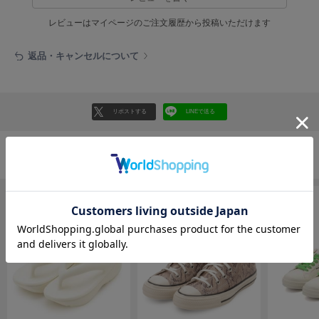
EIMY ISTOIRE
エイミー イストワール
レビューはマイページのご注文履歴から投稿いただけます
emmi
エミ
返品・キャンセルについて
emmi atelier
エミ アトリエ
リポストする
LINEで送る
emmi yoga
エミヨガ
ETRÉ TOKYO
シューズの人気ランキング
エトレトウキョウ
ey
アイ
FILA
フィラ
FRAY I.D