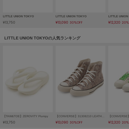
フレイアイディー
FURFUR
LITTLE UNION TOKYO
LITTLE UNION TOKYO
LITTLE UNIO
ファーファー
¥13,750
¥13,090
¥12,320
30%OFF
20%
LITTLE UNION TOKYOの人気ランキング
gelato pique
ジェラート ピケ
GELATO PIQUE CAT&DOG
ジェラート ピケ キャットアンドドッグ
gelato pique Sleep
ジェラート ピケ スリープ
GRAMICCI
グラミチ
Henon.
【TAW&TOE】ZEROVITY Plumpy
【CONVERSE】31308210 LEATHER ALL STAR US PYTHON HI
へノン
¥13,750
¥13,090
¥12,320
30%OFF
20%