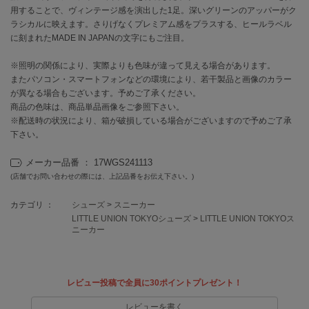
用することで、ヴィンテージ感を演出した1足。深いグリーンのアッパーがク
ラシカルに映えます。さりげなくプレミアム感をプラスする、ヒールラベル
célon
に刻まれたMADE IN JAPANの文字にもご注目。
セロン
※照明の関係により、実際よりも色味が違って見える場合があります。
Clarks Premium
クラークス
またパソコン・スマートフォンなどの環境により、若干製品と画像のカラー
が異なる場合もございます。予めご了承ください。
商品の色味は、商品単品画像をご参照下さい。
CODE A
コードエー
※配送時の状況により、箱が破損している場合がございますので予めご了承
下さい。
COLE HAAN
コール ハーン
メーカー品番 ： 17WGS241113
(店舗でお問い合わせの際には、上記品番をお伝え下さい。)
CONVERSE
コンバース
カテゴリ ：
シューズ
>
スニーカー
LITTLE UNION TOKYOシューズ
>
LITTLE UNION TOKYOス
ニーカー
DANSKIN
ダンスキン
レビュー投稿で全員に30ポイントプレゼント！
レビューを書く