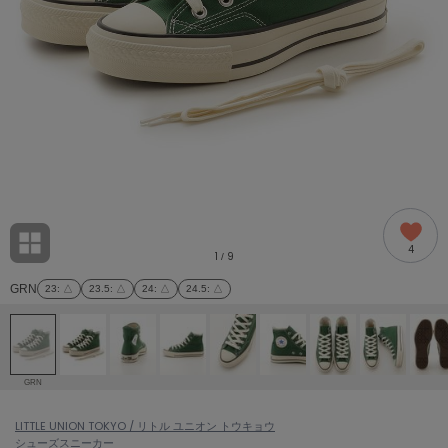
adidas
アディダス
(1996)
adidas by Stella McCartney
アディダス バイ ステラマッカートニー
893)
ALLISON BROWN
アリソンブラウン
98)
amabro
アマブロ
リー (663)
Ame no chi Hare
4
アメノチハレ
1
9
/
ョン雑貨 (858)
GRN
23
: △
23.5
: △
24
: △
24.5
: △
AMOMMA
アモマ
/ランジェリー (127)
ánuans
ェア (119)
アニュアンス
GRN
ànuke
 (124)
LITTLE UNION TOKYO / リトル ユニオン トウキョウ
アンヌーク
シューズ
スニーカー