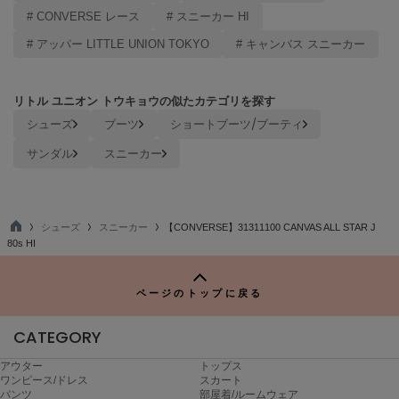
# CONVERSE レース
# スニーカー HI
LILY BROWN
リリーブラウン
# アッパー LITTLE UNION TOKYO
# キャンバス スニーカー
LILY BROWN Lingerie
リリーブラウンランジェリー
リトル ユニオン トウキョウの似たカテゴリを探す
シューズ
ブーツ
ショートブーツ/ブーティ
LITTLE UNION TOKYO
リトルユニオン トウキョウ
サンダル
スニーカー
made of Organics
メイドオブオーガニクス
シューズ
スニーカー
【CONVERSE】31311100 CANVAS ALL STAR J
TO
80s HI
P
MICHU COQUETTE
ミチュ コケット
ページのトップに戻る
MIESROHE
ミースロエ
CATEGORY
miies miim
アウター
トップス
ミーエスミーム
ワンピース/ドレス
スカート
パンツ
部屋着/ルームウェア