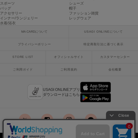
スポーツ
シューズ
Mila Owen
ミラオーウェン
バッグ
帽子
アクセサリー
ファッション雑貨
インナー/ランジェリー
レッグウェア
MOIGE
水着/浴衣
モワージュ
MA CARDについて
USAGI ONLINEについて
MUCHA
ミュシャ
プライバシーポリシー
特定商取引法に基づく表示
STORE LIST
オフィシャルサイト
カスタマーセンター
NEW Balance
ご利用ガイド
ご利用規約
会社概要
ニューバランス
nezu
ネズ
USAGI ONLINEアプリ
ダウンロードはこちら
NIKE
ナイキ
NOWNS
ナウンス
x
facebook
instagram
LINE
mail
null.