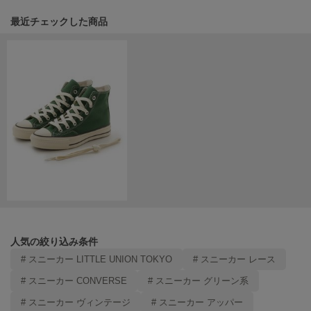
HUNTER
ハンター
関連記事
最近チェックした商品
HOKA ONEONE
ホカ オネオネ
KEEN
キーン
LAATO
ラート
le
ル
人気の絞り込み条件
le coq sportif
# スニーカー LITTLE UNION TOKYO
# スニーカー レース
ルコックスポルティフ
# スニーカー CONVERSE
# スニーカー グリーン系
LeSportsac
レスポートサック
# スニーカー ヴィンテージ
# スニーカー アッパー