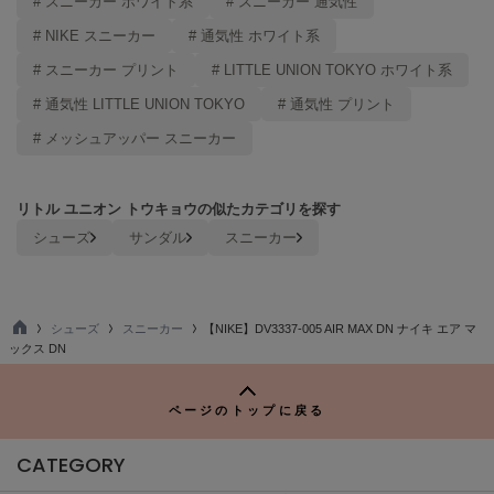
# スニーカー ホワイト系
# スニーカー 通気性
LILY BROWN
# NIKE スニーカー
# 通気性 ホワイト系
リリーブラウン
# スニーカー プリント
# LITTLE UNION TOKYO ホワイト系
LILY BROWN Lingerie
# 通気性 LITTLE UNION TOKYO
# 通気性 プリント
リリーブラウンランジェリー
# メッシュアッパー スニーカー
LITTLE UNION TOKYO
リトルユニオン トウキョウ
リトル ユニオン トウキョウの似たカテゴリを探す
シューズ
サンダル
スニーカー
made of Organics
メイドオブオーガニクス
MICHU COQUETTE
シューズ
スニーカー
【NIKE】DV3337-005 AIR MAX DN ナイキ エア マ
ミチュ コケット
TO
ックス DN
P
MIESROHE
ミースロエ
ページのトップに戻る
miies miim
CATEGORY
ミーエスミーム