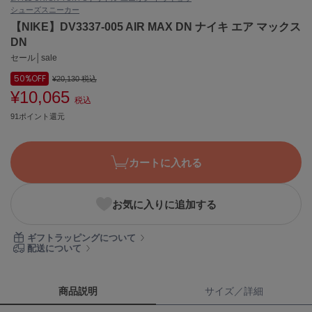
シューズ
スニーカー
ASICS
アシックス
【NIKE】DV3337-005 AIR MAX DN ナイキ エア マックス
DN
セール│sale
50%
OFF
Ballelite
¥20,130
税込
バレリット
¥10,065
税込
91ポイント還元
BANDOLIER
バンドリヤー
Barbour
カートに入れる
バブアー
Beyond Closet
お気に入りに追加する
ビヨンドクローゼット
ギフトラッピングについて
配送について
Calvin Klein
カルバン・クライン
商品説明
サイズ／詳細
CELFORD
セルフォード