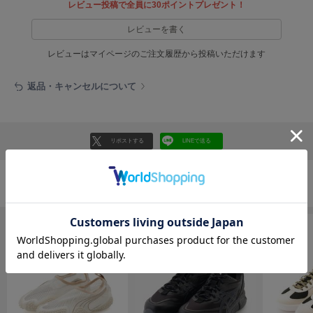
EIMY ISTOIRE
レビュー投稿で全員に30ポイントプレゼント！
エイミー イストワール
レビューを書く
emmi
エミ
レビューはマイページのご注文履歴から投稿いただけます
emmi atelier
返品・キャンセルについて
エミ アトリエ
emmi yoga
エミヨガ
リポストする
LINEで送る
ETRÉ TOKYO
エトレトウキョウ
シューズの人気ランキング
ey
アイ
FILA
フィラ
FRAY I.D