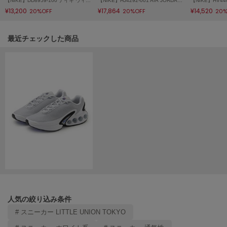
【NIKE】DD8959-100 ナイキ ウィメンズ エア フォース 1 '07 Air Force 1
【NIKE】HJ4292-001 AIR JORDAN MULE エア ジョーダン ミュール
HUNTER
¥13,200
¥17,864
¥14,520
ハンター
20%OFF
20%OFF
20%
HOKA ONEONE
関連記事
最近チェックした商品
ホカ オネオネ
KEEN
キーン
LAATO
ラート
le
ル
le coq sportif
ルコックスポルティフ
人気の絞り込み条件
LeSportsac
# スニーカー LITTLE UNION TOKYO
レスポートサック