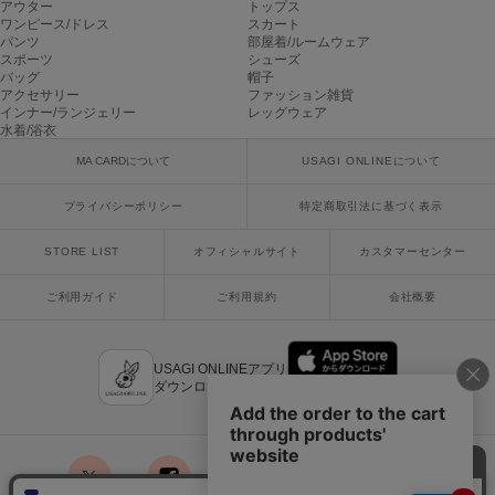
アウター
トップス
Mila Owen
ワンピース/ドレス
スカート
ミラオーウェン
パンツ
部屋着/ルームウェア
スポーツ
シューズ
MOIGE
バッグ
帽子
モワージュ
アクセサリー
ファッション雑貨
インナー/ランジェリー
レッグウェア
水着/浴衣
MUCHA
ミュシャ
MA CARDについて
USAGI ONLINEについて
プライバシーポリシー
特定商取引法に基づく表示
NEW Balance
STORE LIST
オフィシャルサイト
カスタマーセンター
ニューバランス
ご利用ガイド
ご利用規約
会社概要
nezu
ネズ
NIKE
USAGI ONLINEアプリ
ナイキ
ダウンロードはこちら
NOWNS
ナウンス
null.