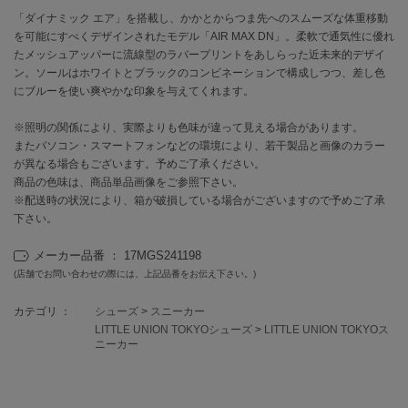
「ダイナミック エア」を搭載し、かかとからつま先へのスムーズな体重移動
を可能にすべくデザインされたモデル「AIR MAX DN」。柔軟で通気性に優れ
célon
セロン
たメッシュアッパーに流線型のラバープリントをあしらった近未来的デザイ
ン。ソールはホワイトとブラックのコンビネーションで構成しつつ、差し色
Clarks Premium
にブルーを使い爽やかな印象を与えてくれます。
クラークス
※照明の関係により、実際よりも色味が違って見える場合があります。
CODE A
またパソコン・スマートフォンなどの環境により、若干製品と画像のカラー
コードエー
が異なる場合もございます。予めご了承ください。
商品の色味は、商品単品画像をご参照下さい。
COLE HAAN
※配送時の状況により、箱が破損している場合がございますので予めご了承
コール ハーン
下さい。
CONVERSE
メーカー品番 ： 17MGS241198
コンバース
(店舗でお問い合わせの際には、上記品番をお伝え下さい。)
カテゴリ ：
シューズ
>
スニーカー
DANSKIN
LITTLE UNION TOKYOシューズ
>
LITTLE UNION TOKYOス
ダンスキン
ニーカー