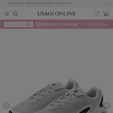
2026.07.29
令和8年熊本地震 被災地への支援に関して
0
MEN
MEN
KIDS
KIDS
BABY
BABY
BEAUTY
BEAUTY
LIFE STYLE
LIFE STYLE
検索
お気
カー
に入
ト
り
(715)
(3074)
B
C
D
E
F
G
I
J
K
L
M
N
ス/ドレス (1179)
P
Q
R
S
T
U
(570)
その
W
X
Y
Z
他
890)
ルームウェア (535)
ACYM
アシーム
(121)