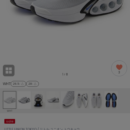
adidas
アディダス
(2005)
adidas by Stella McCartney
アディダス バイ ステラマッカートニー
916)
ALLISON BROWN
アリソンブラウン
07)
amabro
アマブロ
リー (664)
Ame no chi Hare
3
アメノチハレ
1
8
/
ョン雑貨 (865)
WHT
26.5
: △
28
: △
AMOMMA
アモマ
/ランジェリー (127)
ánuans
ェア (121)
アニュアンス
WHT
ànuke
sale
 (124)
アンヌーク
LITTLE UNION TOKYO / リトル ユニオン トウキョウ