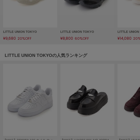
フレイアイディー
FURFUR
ファーファー
LITTLE UNION TOKYO
LITTLE UNION TOKYO
LITTLE UNIO
¥9,680
¥8,800
¥14,080
20%OFF
60%OFF
20
gelato pique
ジェラート ピケ
LITTLE UNION TOKYOの人気ランキング
GELATO PIQUE CAT&DOG
ジェラート ピケ キャットアンドドッグ
gelato pique Sleep
ジェラート ピケ スリープ
GRAMICCI
グラミチ
Henon.
へノン