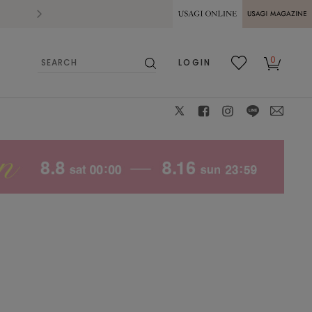
2026.07.28
熊本県熊本地方を震源とする地震の影響によ
USAGI ONLINE
USAGI
0
LOGIN
MAGAZINE
検
お気
カー
索
に入
ト
り
X
facebook
instagram
LINE
mail