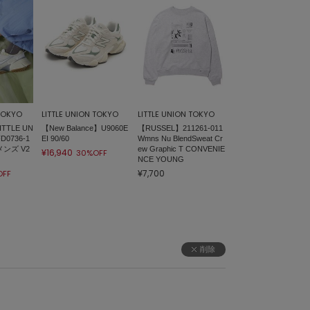
 TOKYO
LITTLE UNION TOKYO
LITTLE UNION TOKYO
ITTLE UN
【New Balance】U9060E
【RUSSEL】211261-011
D0736-1
EI 90/60
Wmns Nu BlendSweat Cr
メンズ V2
ew Graphic T CONVENIE
¥16,940
30%OFF
NCE YOUNG
¥7,700
OFF
削除