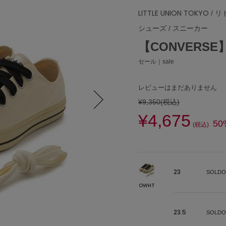
LITTLE UNION TOKYO
/ 
シューズ
/
スニーカー
【CONVERSE】3
セール｜sale
レビューはまだありません
¥9,350
(税込)
¥4,675
Next
50
(税込)
23
SOLDO
OWHT
23.5
SOLDO