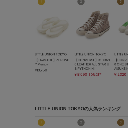
LITTLE UNION TOKYO
LITTLE UNION TOKYO
LITTLE 
【TAW&TOE】ZEROVIT
【CONVERSE】3130821
【CONVE
Y Plumpy
0 LEATHER ALL STAR U
0 ONE S
S PYTHON HI
AISUKE
¥13,750
¥13,090
¥12,320
30%OFF
LITTLE UNION TOKYOの人気ランキング