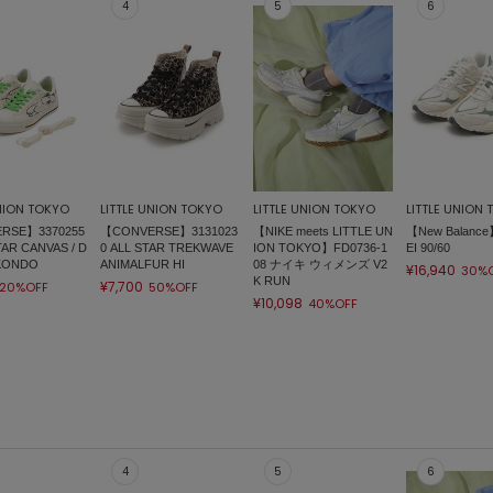
UNION TOKYO
LITTLE UNION TOKYO
LITTLE UNION TOKYO
LITTLE UNION
RSE】3370255
【CONVERSE】3131023
【NIKE meets LITTLE UN
【New Balance
TAR CANVAS / D
0 ALL STAR TREKWAVE
ION TOKYO】FD0736-1
EI 90/60
 KONDO
ANIMALFUR HI
08 ナイキ ウィメンズ V2
¥16,940
30%
K RUN
¥7,700
20%OFF
50%OFF
¥10,098
40%OFF