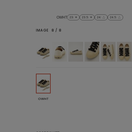
OWHT
23
: ✕
23.5
: ✕
24
: △
24.5
: △
IMAGE
8
/
8
OWHT