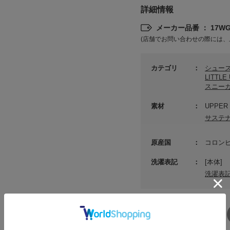
詳細情報
メーカー品番 ： 17WGS
(店舗でお問い合わせの際には、
カテゴリ
シュー
LITTL
スニー
素材
UPPER・
サステ
原産国
コロン
洗濯表記
[本体]
洗濯表
SHARE
Xでシ
facebook