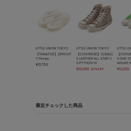
LITTLE UNION TOKYO
LITTLE UNION TOKYO
LITTLE 
【TAW&TOE】ZEROVIT
【CONVERSE】3130821
【CONVE
Y Plumpy
0 LEATHER ALL STAR U
0 ONE S
S PYTHON HI
AISUKE
¥13,750
¥13,090
¥12,320
30%OFF
最近チェックした商品