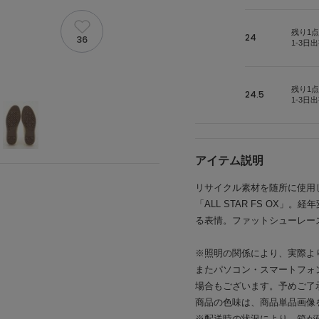
残り1点
24
36
1-3日
残り1点
24.5
1-3日
アイテム説明
リサイクル素材を随所に使用
「ALL STAR FS OX
る表情。ファットシューレー
※照明の関係により、実際よ
またパソコン・スマートフォ
場合もございます。予めご了
商品の色味は、商品単品画像
※配送時の状況により、箱が