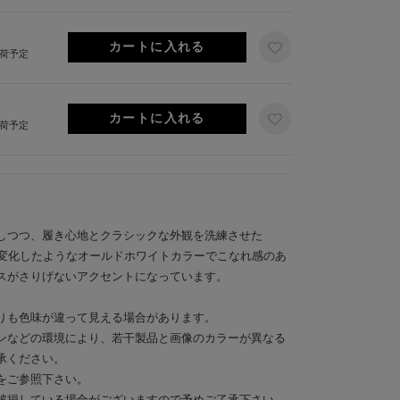
出荷予定
出荷予定
しつつ、履き心地とクラシックな外観を洗練させた
」。経年変化したようなオールドホワイトカラーでこなれ感のあ
スがさりげないアクセントになっています。
りも色味が違って見える場合があります。
ンなどの環境により、若干製品と画像のカラーが異なる
承ください。
をご参照下さい。
破損している場合がございますので予めご了承下さい。