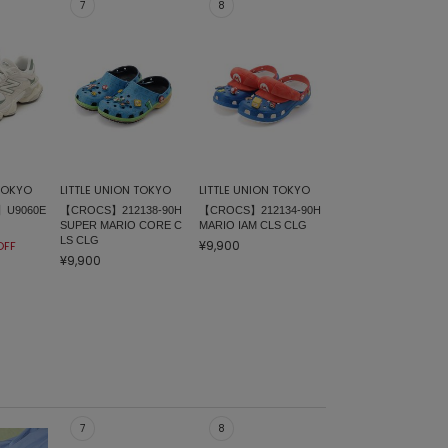
 TOKYO
LITTLE UNION TOKYO
LITTLE UNION TOKYO
】U9060E
【CROCS】212138-90H
【CROCS】212134-90H
SUPER MARIO CORE C
MARIO IAM CLS CLG
LS CLG
¥9,900
OFF
¥9,900