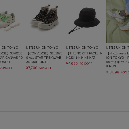
UNION TOKYO
LITTLE UNION TOKYO
LITTLE UNION TOKYO
LITTLE UNION
RSE】3370255
【CONVERSE】3131023
【THE NORTH FACE】N
【NIKE meets L
TAR CANVAS / D
0 ALL STAR TREKWAVE
N02341-K HIKE HAT
ION TOKYO】F
 KONDO
ANIMALFUR HI
08 ナイキ ウィ
¥4,620
40%OFF
K RUN
¥7,700
20%OFF
50%OFF
¥10,098
40%