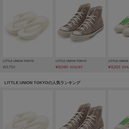
HUNTER
ハンター
HOKA ONEONE
ホカ オネオネ
KEEN
キーン
LITTLE UNION TOKYO
LITTLE UNION TOKYO
LITTLE UNIO
¥13,750
¥13,090
¥12,320
30%OFF
20%
LAATO
ラート
LITTLE UNION TOKYOの人気ランキング
le
ル
le coq sportif
ルコックスポルティフ
LeSportsac
レスポートサック