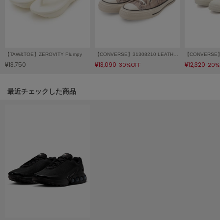
LILY BROWN
リリーブラウン
LILY BROWN Lingerie
リリーブラウンランジェリー
【TAW&TOE】ZEROVITY Plumpy
【CONVERSE】31308210 LEATHER ALL STAR US PYTHON HI
¥13,750
¥13,090
¥12,320
30%OFF
20%
LITTLE UNION TOKYO
リトルユニオン トウキョウ
関連記事
最近チェックした商品
made of Organics
メイドオブオーガニクス
MICHU COQUETTE
ミチュ コケット
MIESROHE
ミースロエ
miies miim
ミーエスミーム