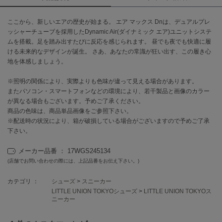
célon
ここから、新しいエアの歴史が始まる。 エア マックス Dnは、デュアルプレ
セロン
ッシャーチューブを採用したDynamic Air(ダイナミック エア)ユニットシステ
ムを搭載。足を踏み出すたびに反応を感じられます。 昼でも夜でも快適に履
Clarks Premium
ける未来的なデザインが誕生。 さあ、あなたの常識が狂い出す、この履き心
クラークス
地を体感しましょう。
CODE A
※照明の関係により、実際よりも色味が違って見える場合があります。
コードエー
またパソコン・スマートフォンなどの環境により、若干製品と画像のカラー
が異なる場合もございます。予めご了承ください。
COLE HAAN
商品の色味は、商品単品画像をご参照下さい。
コール ハーン
※配送時の状況により、箱が破損している場合がございますので予めご了承
下さい。
CONVERSE
コンバース
メーカー品番 ： 17WGS245134
(店舗でお問い合わせの際には、上記品番をお伝え下さい。)
DANSKIN
カテゴリ ：
シューズ
>
スニーカー
ダンスキン
LITTLE UNION TOKYOシューズ
>
LITTLE UNION TOKYOス
ニーカー