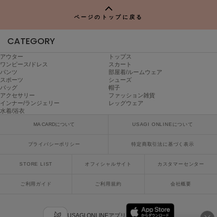
ヌル
ページのトップに戻る
CATEGORY
On
オン
アウター
トップス
ワンピース/ドレス
スカート
Onitsuka Tiger
パンツ
部屋着/ルームウェア
オニツカ タイガー
スポーツ
シューズ
バッグ
帽子
アクセサリー
ファッション雑貨
ORGUE
インナー/ランジェリー
レッグウェア
オルグ
水着/浴衣
ORR
MA CARDについて
USAGI ONLINEについて
オル
プライバシーポリシー
特定商取引法に基づく表示
STORE LIST
オフィシャルサイト
カスタマーセンター
PATRICK
パトリック
ご利用ガイド
ご利用規約
会社概要
Philly chocolate
フィリーチョコレート
USAGI ONLINEアプリ