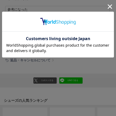
フレイアイディー
参考になった
FURFUR
ファーファー
レビュー投稿で全員に30ポイントプレゼント！
gelato pique
ジェラート ピケ
レビューを書く
レビューはマイページのご注文履歴から投稿いただけます
GELATO PIQUE CAT&DOG
ジェラート ピケ キャットアンドドッグ
返品・キャンセルについて
gelato pique Sleep
ジェラート ピケ スリープ
GRAMICCI
リポストする
LINEで送る
グラミチ
シューズの人気ランキング
Henon.
へノン