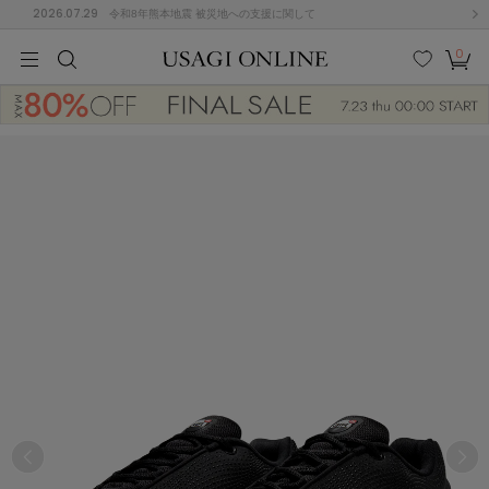
2026.07.29
令和8年熊本地震 被災地への支援に関して
0
MEN
MEN
KIDS
KIDS
BABY
BABY
BEAUTY
BEAUTY
LIFE STYLE
LIFE STYLE
検索
お気
カー
に入
ト
り
(674)
(2888)
B
C
D
E
F
G
I
J
K
L
M
N
ス/ドレス (1134)
P
Q
R
S
T
U
(543)
その
W
X
Y
Z
他
847)
ルームウェア (534)
ACYM
アシーム
(121)