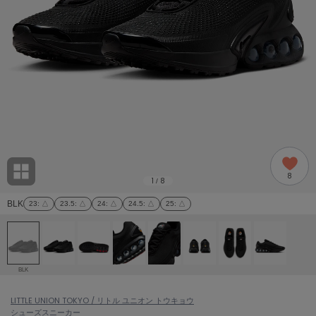
adidas
アディダス
(1978)
adidas by Stella McCartney
アディダス バイ ステラマッカートニー
887)
ALLISON BROWN
アリソンブラウン
97)
amabro
アマブロ
リー (645)
Ame no chi Hare
8
アメノチハレ
1
8
/
ョン雑貨 (850)
BLK
23
: △
23.5
: △
24
: △
24.5
: △
25
: △
AMOMMA
アモマ
/ランジェリー (127)
ánuans
ェア (119)
アニュアンス
BLK
ànuke
 (124)
LITTLE UNION TOKYO / リトル ユニオン トウキョウ
アンヌーク
シューズ
スニーカー