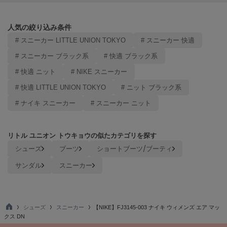
Mila Owen
ミラオーウェン
人気の絞り込み条件
MOIGE
# スニーカー LITTLE UNION TOKYO
# スニーカー 快適
モワージュ
# スニーカー ブラック系
# 快適 ブラック系
MUCHA
ミュシャ
# 快適 ニット
# NIKE スニーカー
# 快適 LITTLE UNION TOKYO
# ニット ブラック系
# ナイキ スニーカー
# スニーカー ニット
NEW Balance
ニューバランス
リトル ユニオン トウキョウの似たカテゴリを探す
nezu
ネズ
シューズ
ブーツ
ショートブーツ/ブーティ
サンダル
スニーカー
NIKE
ナイキ
NOWNS
ナウンス
シューズ
スニーカー
【NIKE】FJ3145-003 ナイキ ウィメンズ エア マッ
TO
クス DN
P
null.