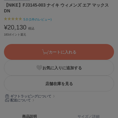
【NIKE】FJ3145-003 ナイキ ウィメンズ エア マックス
ASICS
アシックス
DN
5.0 (1件のレビュー)
¥20,130
税込
Ballelite
バレリット
183ポイント還元
BANDOLIER
バンドリヤー
カートに入れる
Barbour
バブアー
お気に入りに追加する
Beyond Closet
ビヨンドクローゼット
店舗在庫を見る
ギフトラッピングについて
Calvin Klein
配送について
カルバン・クライン
CELFORD
商品説明
サイズ／詳細
セルフォード