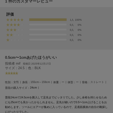
1 件のカスタマーレビュー
EIMY ISTOIRE
エイミー イストワール
評価
emmi
エミ
1人
100%
0人
0%
emmi atelier
0人
0%
エミ アトリエ
0人
0%
0人
0%
emmi yoga
エミヨガ
0.5cm〜1cmあげたほうがいい
ETRÉ TOKYO
エトレトウキョウ
投稿者 mif
投稿日 2025年12月17日
サイズ：24.5
|
色：BLK
ey
アイ
女性
155cm～159cm
ー
ー
ストレート
性別：
身長：
体重：
体型：
骨格：
24cm
普段の購入サイズ：
FILA
普段24cmで24.5cmを購入して足先までピッタリでした。少し余裕を持たせるため
フィラ
にも25cmでも良かったかもしれません。足先が細いので0.5〜1cm上げることをお
勧めします。ソールにエアーが集めに入っているので、足底筋膜炎の自分の靴探し
FRAY I.D
にぴったりでした。