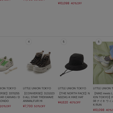
¥10,098
40%OFF
UNION TOKYO
LITTLE UNION TOKYO
LITTLE UNION TOKYO
LITTLE UNION
RSE】3370255
【CONVERSE】3131023
【THE NORTH FACE】N
【NIKE meets L
TAR CANVAS / D
0 ALL STAR TREKWAVE
N02341-K HIKE HAT
ION TOKYO】F
 KONDO
ANIMALFUR HI
08 ナイキ ウィ
¥4,620
40%OFF
K RUN
¥7,700
20%OFF
50%OFF
¥10,098
40%