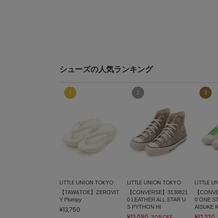
シューズの人気ランキング
LITTLE UNION TOKYO
LITTLE UNION TOKYO
LITTLE 
【TAW&TOE】ZEROVIT
【CONVERSE】3130821
【CONVE
Y Plumpy
0 LEATHER ALL STAR U
0 ONE S
S PYTHON HI
AISUKE
¥13,750
¥13,090
¥12,320
30%OFF