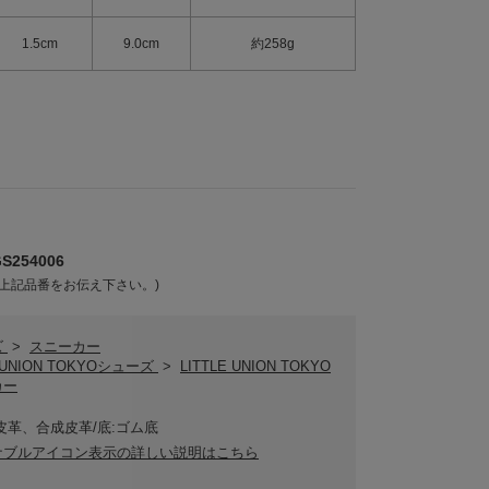
1.5cm
9.0cm
約258g
254006
上記品番をお伝え下さい。)
ズ
>
スニーカー
E UNION TOKYOシューズ
>
LITTLE UNION TOKYO
カー
皮革、合成皮革/底:ゴム底
ナブルアイコン表示の詳しい説明はこちら