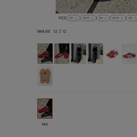
RED
23
: △
23.5
: △
24
: △
24.5
: △
25
: △
IMAGE
12
/
12
RED