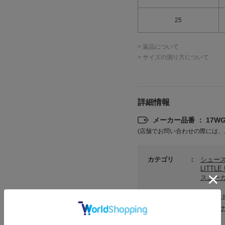
25
> 返品について
> サイズの測り方について
詳細情報
メーカー品番 ： 17WGS
(店舗でお問い合わせの際には、
カテゴリ
シュー
LITTL
スニー
素材
甲:天然
サステ