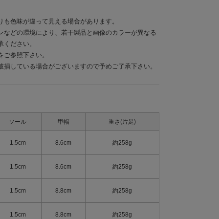
りも色味が違って見える場合があります。
ンなどの環境により、若干製品と画像のカラーが異なる
承ください。
をご参照下さい。
破損している場合がございますので予めご了承下さい。
ソール
甲幅
重さ(片足)
1.5cm
8.6cm
約258g
1.5cm
8.6cm
約258g
1.5cm
8.8cm
約258g
1.5cm
8.8cm
約258g