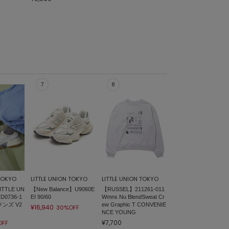
 TOKYO
LITTLE UNION TOKYO
LITTLE UNION TOKYO
ITTLE UN
【New Balance】U9060E
【RUSSEL】211261-011
D0736-1
EI 90/60
Wmns Nu BlendSweat Cr
メンズ V2
ew Graphic T CONVENIE
¥16,940
30%OFF
NCE YOUNG
¥7,700
OFF