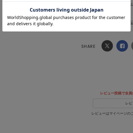
原産国
ベトナ
洗濯表記
[本体]
洗濯表
SHARE
Xでシ
facebook
ェア
でシェ
ア
レビュー投稿で全員
レビ
レビューはマイページの