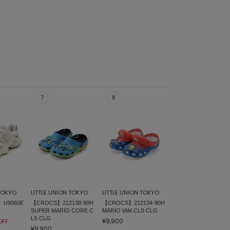
 TOKYO
LITTLE UNION TOKYO
LITTLE UNION TOKYO
】U9060E
【CROCS】212138-90H
【CROCS】212134-90H
SUPER MARIO CORE C
MARIO IAM CLS CLG
LS CLG
¥9,900
OFF
¥9,900