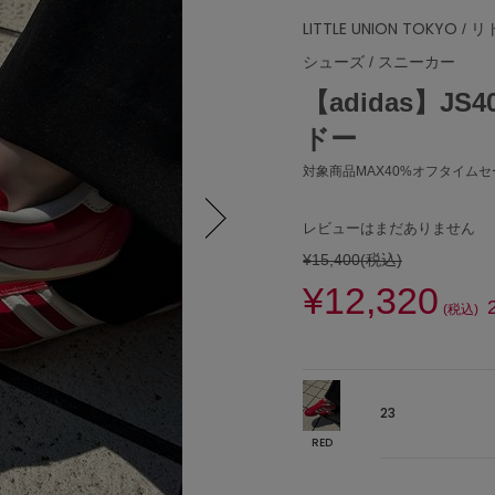
LITTLE UNION TOKYO
/ 
シューズ
/
スニーカー
【adidas】JS
ドー
対象商品MAX40%オフタイムセー
レビューはまだありません
¥15,400
(税込)
Next
¥12,320
(税込)
23
RED