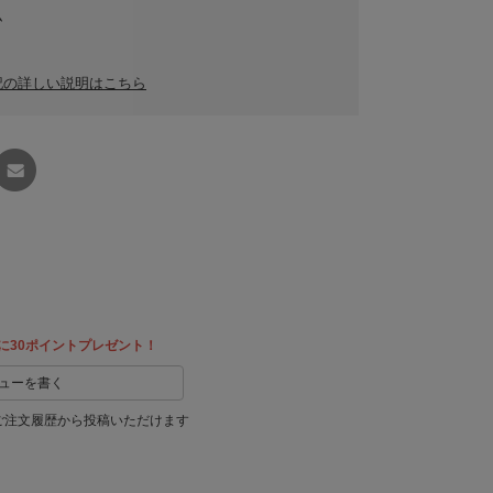
ム
記の詳しい説明はこちら
友達に
教える
に30ポイントプレゼント！
ューを書く
ご注文履歴から投稿いただけます