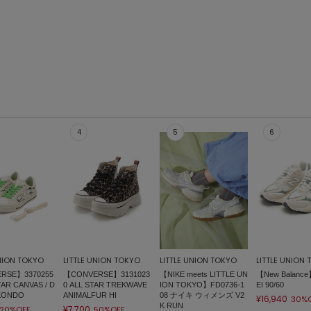
UNION TOKYO
LITTLE UNION TOKYO
LITTLE UNION TOKYO
LITTLE UNION
RSE】3370255
【CONVERSE】3131023
【NIKE meets LITTLE UN
【New Balance
TAR CANVAS / D
0 ALL STAR TREKWAVE
ION TOKYO】FD0736-1
EI 90/60
 KONDO
ANIMALFUR HI
08 ナイキ ウィメンズ V2
¥16,940
30%
K RUN
¥7,700
20%OFF
50%OFF