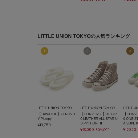
LITTLE UNION TOKYOの人気ランキング
LITTLE UNION TOKYO
LITTLE UNION TOKYO
LITTLE 
【TAW&TOE】ZEROVIT
【CONVERSE】3130821
【CONVE
Y Plumpy
0 LEATHER ALL STAR U
0 ONE S
S PYTHON HI
AISUKE
¥13,750
¥13,090
¥12,320
30%OFF