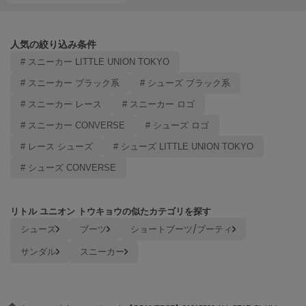
LILY BROWN
リリーブラウン
人気の絞り込み条件
LILY BROWN Lingerie
# スニーカー LITTLE UNION TOKYO
リリーブラウンランジェリー
# スニーカー ブラック系
# シューズ ブラック系
LITTLE UNION TOKYO
# スニーカー レース
# スニーカー ロゴ
リトルユニオン トウキョウ
# スニーカー CONVERSE
# シューズ ロゴ
# レース シューズ
# シューズ LITTLE UNION TOKYO
made of Organics
メイドオブオーガニクス
# シューズ CONVERSE
MICHU COQUETTE
ミチュ コケット
リトル ユニオン トウキョウの似たカテゴリを探す
シューズ
ブーツ
ショートブーツ/ブーティ
MIESROHE
ミースロエ
サンダル
スニーカー
miies miim
ミーエスミーム