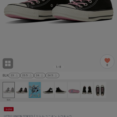
adidas
アディダス
(1991)
adidas by Stella McCartney
アディダス バイ ステラマッカートニー
885)
ALLISON BROWN
アリソンブラウン
06)
amabro
アマブロ
リー (633)
Ame no chi Hare
8
アメノチハレ
1
8
/
ョン雑貨 (856)
BLK
23
: △
23.5
: △
24
: △
24.5
: △
AMOMMA
アモマ
/ランジェリー (127)
ánuans
ェア (121)
アニュアンス
BLK
ànuke
sale
 (124)
アンヌーク
LITTLE UNION TOKYO / リトル ユニオン トウキョウ