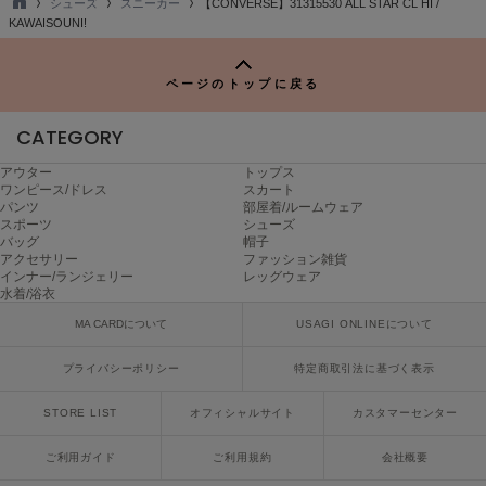
シューズ
スニーカー
【CONVERSE】31315530 ALL STAR CL HI /
Mila Owen
TO
KAWAISOUNI!
ミラオーウェン
P
MOIGE
ページのトップに戻る
モワージュ
CATEGORY
MUCHA
ミュシャ
アウター
トップス
ワンピース/ドレス
スカート
パンツ
部屋着/ルームウェア
スポーツ
シューズ
NEW Balance
バッグ
帽子
ニューバランス
アクセサリー
ファッション雑貨
インナー/ランジェリー
レッグウェア
水着/浴衣
nezu
ネズ
MA CARDについて
USAGI ONLINEについて
NIKE
プライバシーポリシー
特定商取引法に基づく表示
ナイキ
STORE LIST
オフィシャルサイト
カスタマーセンター
NOWNS
ナウンス
ご利用ガイド
ご利用規約
会社概要
null.