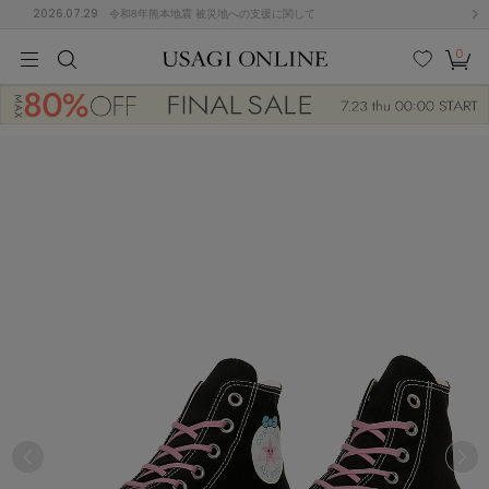
2026.07.29
令和8年熊本地震 被災地への支援に関して
0
MEN
MEN
KIDS
KIDS
BABY
BABY
BEAUTY
BEAUTY
LIFE STYLE
LIFE STYLE
検索
お気
カー
に入
ト
り
(677)
(3033)
B
C
D
E
F
G
I
J
K
L
M
N
ス/ドレス (1168)
P
Q
R
S
T
U
(567)
その
W
X
Y
Z
他
887)
ルームウェア (616)
ACYM
アシーム
(121)