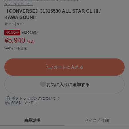
シューズ
スニーカー
ASICS
アシックス
【CONVERSE】31315530 ALL STAR CL HI /
KAWAISOUNI!
セール│sale
40%
OFF
Ballelite
¥9,900
税込
バレリット
¥5,940
税込
54ポイント還元
BANDOLIER
バンドリヤー
Barbour
カートに入れる
バブアー
Beyond Closet
お気に入りに追加する
ビヨンドクローゼット
ギフトラッピングについて
配送について
Calvin Klein
カルバン・クライン
商品説明
サイズ／詳細
CELFORD
セルフォード