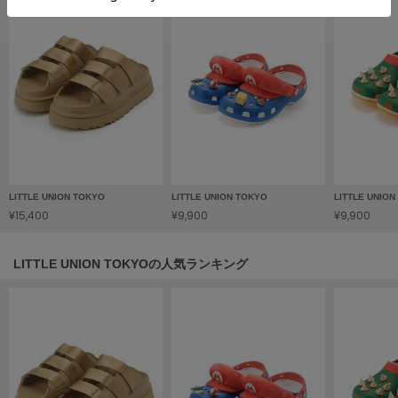
フレイアイディー
FURFUR
ファーファー
gelato pique
ジェラート ピケ
GELATO PIQUE CAT&DOG
ジェラート ピケ キャットアンドドッグ
LITTLE UNION TOKYO
LITTLE UNION TOKYO
LITTLE UNIO
¥15,400
¥9,900
¥9,900
gelato pique Sleep
ジェラート ピケ スリープ
LITTLE UNION TOKYOの人気ランキング
GRAMICCI
グラミチ
Henon.
へノン