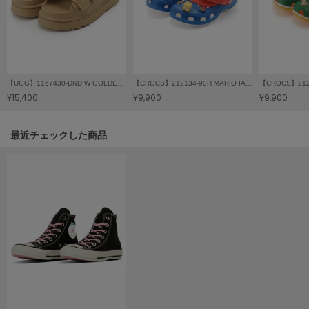
HUNTER
ハンター
HOKA ONEONE
ホカ オネオネ
【UGG】1167430-DND W GOLDENGLOW SLIDE
【CROCS】212134-90H MARIO IAM CLS CLG
【CROCS】2121
¥15,400
¥9,900
¥9,900
KEEN
キーン
関連記事
最近チェックした商品
LAATO
ラート
le
ル
le coq sportif
ルコックスポルティフ
LeSportsac
レスポートサック