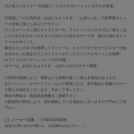
大人気クリエイター 可哀想に！とのコラボレーションモデルが登場。
célon
セロン
可哀想に！の人気作品「おぱんちゅうさぎ」「んぽちゃむ」の世界観をシュ
ーズ全体に落とし込んだデザイン。
Clarks Premium
アンクルパッチに潜むキャラクターや、アウトソールにさりげなく落とし込
クラークス
んだそれぞれのキャラクターにゆかりのあるモチーフ等、遊び心溢れるディ
テールがポイント。
CODE A
描きおろしのロゴを使用したインソール、キャラクターとオールスターが組
コードエー
み合わさった描きおろしのイラストが入ったオリジナルカートンを採用。
ホワイトのスペアシューレースが付属。
COLE HAAN
カラーは、おぱんちゅうさぎ、んぽちゃむの2カラー展開。
コール ハーン
※照明の関係により、実際よりも色味が違って見える場合があります。
CONVERSE
またパソコン・スマートフォンなどの環境により、若干製品と画像のカラー
コンバース
が異なる場合もございます。予めご了承ください。
商品の色味は、商品単品画像をご参照下さい。
※配送時の状況により、箱が破損している場合がございますので予めご了承
下さい。
DANSKIN
ダンスキン
メーカー品番 ： 17WGS254036
(店舗でお問い合わせの際には、上記品番をお伝え下さい。)