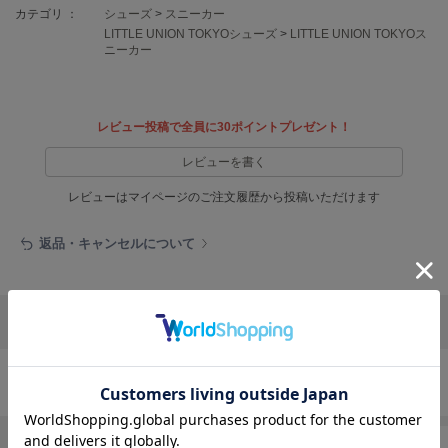
EIMY ISTOIRE
カテゴリ ：
シューズ
>
スニーカー
エイミー イストワール
LITTLE UNION TOKYOシューズ
>
LITTLE UNION TOKYOス
ニーカー
emmi
エミ
emmi atelier
レビュー投稿で全員に30ポイントプレゼント！
エミ アトリエ
レビューを書く
emmi yoga
エミヨガ
レビューはマイページのご注文履歴から投稿いただけます
ETRÉ TOKYO
返品・キャンセルについて
エトレトウキョウ
ey
アイ
リポストする
LINEで送る
FILA
フィラ
シューズの人気ランキング
FRAY I.D