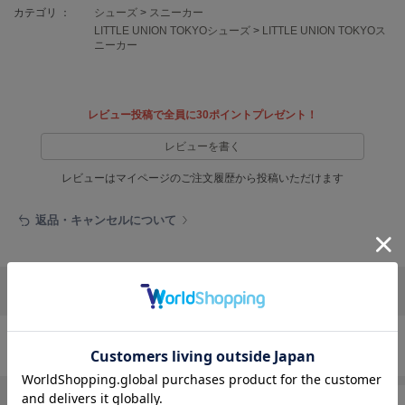
EIMY ISTOIRE
カテゴリ ：
シューズ
>
スニーカー
エイミー イストワール
LITTLE UNION TOKYOシューズ
>
LITTLE UNION TOKYOス
ニーカー
emmi
エミ
emmi atelier
レビュー投稿で全員に30ポイントプレゼント！
エミ アトリエ
レビューを書く
emmi yoga
エミヨガ
レビューはマイページのご注文履歴から投稿いただけます
ETRÉ TOKYO
返品・キャンセルについて
エトレトウキョウ
ey
アイ
リポストする
LINEで送る
FILA
フィラ
シューズの人気ランキング
FRAY I.D