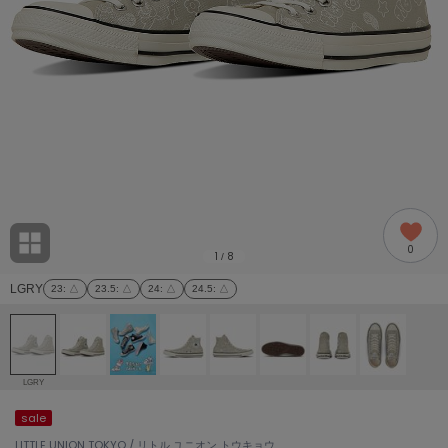
adidas
アディダス
(2005)
adidas by Stella McCartney
アディダス バイ ステラマッカートニー
916)
ALLISON BROWN
アリソンブラウン
07)
amabro
アマブロ
リー (664)
Ame no chi Hare
0
アメノチハレ
1
8
/
ョン雑貨 (865)
LGRY
23
: △
23.5
: △
24
: △
24.5
: △
AMOMMA
アモマ
/ランジェリー (127)
ánuans
ェア (121)
アニュアンス
LGRY
ànuke
sale
 (124)
アンヌーク
LITTLE UNION TOKYO / リトル ユニオン トウキョウ