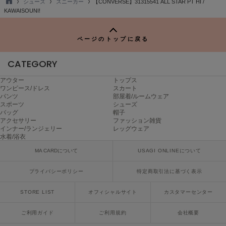
シューズ
スニーカー
【CONVERSE】31315541 ALL STAR PT HI /
Mila Owen
TO
KAWAISOUNI!
ミラオーウェン
P
MOIGE
ページのトップに戻る
モワージュ
CATEGORY
MUCHA
ミュシャ
アウター
トップス
ワンピース/ドレス
スカート
パンツ
部屋着/ルームウェア
スポーツ
シューズ
NEW Balance
バッグ
帽子
ニューバランス
アクセサリー
ファッション雑貨
インナー/ランジェリー
レッグウェア
水着/浴衣
nezu
ネズ
MA CARDについて
USAGI ONLINEについて
NIKE
プライバシーポリシー
特定商取引法に基づく表示
ナイキ
STORE LIST
オフィシャルサイト
カスタマーセンター
NOWNS
ナウンス
ご利用ガイド
ご利用規約
会社概要
null.