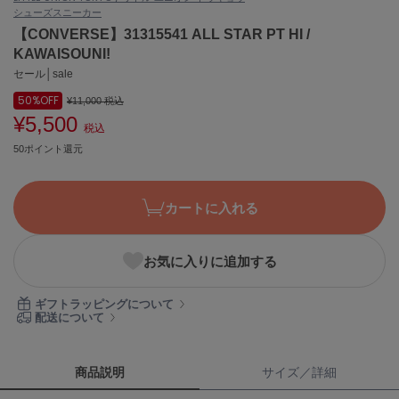
シューズ
スニーカー
ASICS
アシックス
【CONVERSE】31315541 ALL STAR PT HI /
KAWAISOUNI!
セール│sale
50%
OFF
Ballelite
¥11,000
税込
バレリット
¥5,500
税込
50ポイント還元
BANDOLIER
バンドリヤー
Barbour
カートに入れる
バブアー
Beyond Closet
お気に入りに追加する
ビヨンドクローゼット
ギフトラッピングについて
配送について
Calvin Klein
カルバン・クライン
商品説明
サイズ／詳細
CELFORD
セルフォード