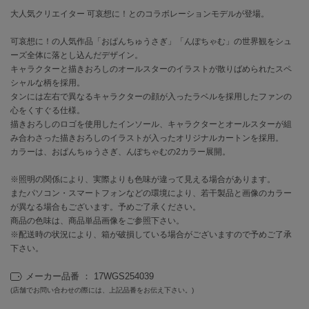
大人気クリエイター 可哀想に！とのコラボレーションモデルが登場。
célon
セロン
可哀想に！の人気作品「おぱんちゅうさぎ」「んぽちゃむ」の世界観をシュ
ーズ全体に落とし込んだデザイン。
Clarks Premium
キャラクターと描きおろしのオールスターのイラストが散りばめられたスペ
クラークス
シャルな柄を採用。
タンには左右で異なるキャラクターの顔が入ったラベルを採用したファンの
CODE A
心をくすぐる仕様。
コードエー
描きおろしのロゴを使用したインソール、キャラクターとオールスターが組
み合わさった描きおろしのイラストが入ったオリジナルカートンを採用。
COLE HAAN
カラーは、おぱんちゅうさぎ、んぽちゃむの2カラー展開。
コール ハーン
※照明の関係により、実際よりも色味が違って見える場合があります。
CONVERSE
またパソコン・スマートフォンなどの環境により、若干製品と画像のカラー
コンバース
が異なる場合もございます。予めご了承ください。
商品の色味は、商品単品画像をご参照下さい。
※配送時の状況により、箱が破損している場合がございますので予めご了承
下さい。
DANSKIN
ダンスキン
メーカー品番 ： 17WGS254039
(店舗でお問い合わせの際には、上記品番をお伝え下さい。)