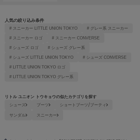
LILY BROWN
リリーブラウン
人気の絞り込み条件
LILY BROWN Lingerie
# スニーカー LITTLE UNION TOKYO
# グレー系 スニーカー
リリーブラウンランジェリー
# スニーカー ロゴ
# スニーカー CONVERSE
LITTLE UNION TOKYO
# シューズ ロゴ
# シューズ グレー系
リトルユニオン トウキョウ
# シューズ LITTLE UNION TOKYO
# シューズ CONVERSE
# LITTLE UNION TOKYO ロゴ
made of Organics
メイドオブオーガニクス
# LITTLE UNION TOKYO グレー系
MICHU COQUETTE
ミチュ コケット
リトル ユニオン トウキョウの似たカテゴリを探す
シューズ
ブーツ
ショートブーツ/ブーティ
MIESROHE
ミースロエ
サンダル
スニーカー
miies miim
ミーエスミーム