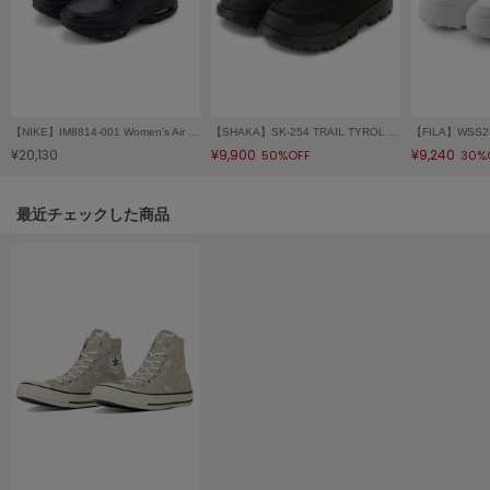
HUNTER
ハンター
HOKA ONEONE
ホカ オネオネ
【NIKE】IM8814-001 Women's Air Max Phenomena ウィメンズ エア マックス フェノメナ
【SHAKA】SK-254 TRAIL TYROL MOC EX
¥20,130
¥9,900
¥9,240
50%OFF
30%
KEEN
キーン
関連記事
最近チェックした商品
LAATO
ラート
le
ル
le coq sportif
ルコックスポルティフ
LeSportsac
レスポートサック