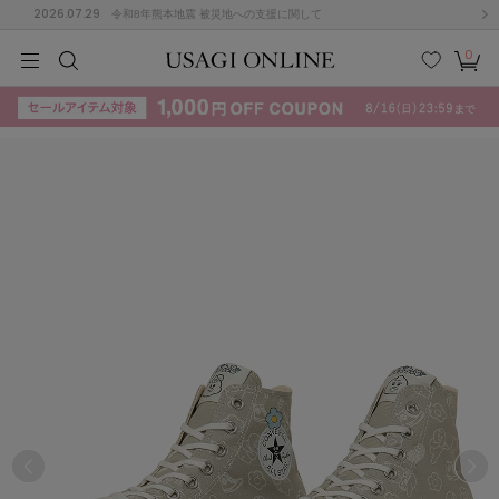
2026.07.29
令和8年熊本地震 被災地への支援に関して
0
MEN
MEN
KIDS
KIDS
BABY
BABY
BEAUTY
BEAUTY
LIFE STYLE
LIFE STYLE
検索
お気
カー
に入
ト
り
(715)
(3074)
B
C
D
E
F
G
I
J
K
L
M
N
ス/ドレス (1179)
P
Q
R
S
T
U
(570)
その
W
X
Y
Z
他
890)
ルームウェア (535)
ACYM
アシーム
(121)