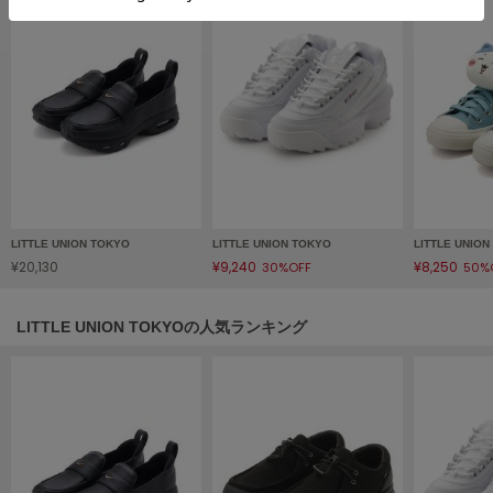
フレイアイディー
FURFUR
ファーファー
gelato pique
ジェラート ピケ
GELATO PIQUE CAT&DOG
ジェラート ピケ キャットアンドドッグ
LITTLE UNION TOKYO
LITTLE UNION TOKYO
LITTLE UNIO
¥20,130
¥9,240
¥8,250
30%OFF
50%
gelato pique Sleep
ジェラート ピケ スリープ
LITTLE UNION TOKYOの人気ランキング
GRAMICCI
グラミチ
Henon.
へノン