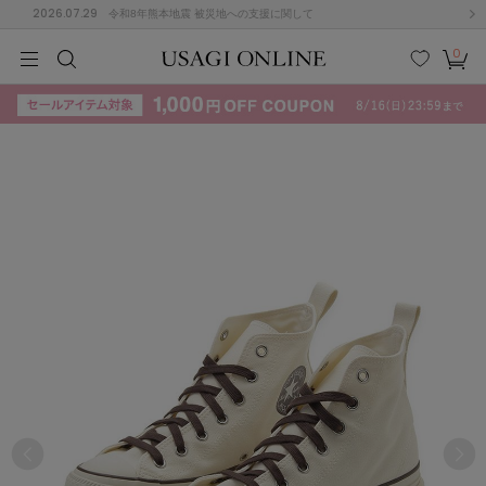
2026.07.29
令和8年熊本地震 被災地への支援に関して
0
MEN
MEN
KIDS
KIDS
BABY
BABY
BEAUTY
BEAUTY
LIFE STYLE
LIFE STYLE
検索
お気
カー
に入
ト
り
(715)
(3074)
B
C
D
E
F
G
I
J
K
L
M
N
ス/ドレス (1179)
P
Q
R
S
T
U
(570)
その
W
X
Y
Z
他
890)
ルームウェア (535)
ACYM
アシーム
(121)