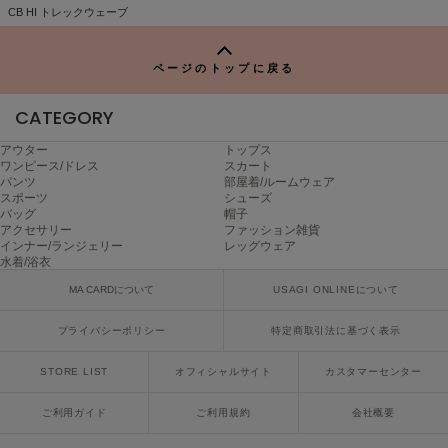
ヌル
TO
CB HI トレックウェーブ
P
ページのトップに戻る
On
オン
CATEGORY
Onitsuka Tiger
アウター
トップス
オニツカ タイガー
ワンピース/ドレス
スカート
パンツ
部屋着/ルームウェア
スポーツ
シューズ
ORGUE
バッグ
帽子
オルグ
アクセサリー
ファッション雑貨
インナー/ランジェリー
レッグウェア
ORR
水着/浴衣
オル
MA CARDについて
USAGI ONLINEについて
プライバシーポリシー
特定商取引法に基づく表示
PATRICK
パトリック
STORE LIST
オフィシャルサイト
カスタマーセンター
Philly chocolate
ご利用ガイド
ご利用規約
会社概要
フィリーチョコレート