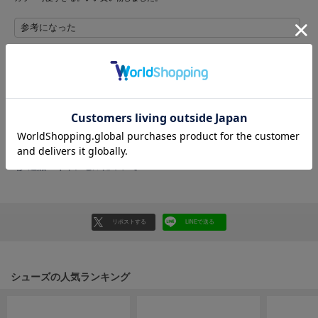
フレイアイディー
参考になった
FURFUR
ファーファー
レビュー投稿で全員に30ポイントプレゼント！
gelato pique
ジェラート ピケ
レビューを書く
レビューはマイページのご注文履歴から投稿いただけます
GELATO PIQUE CAT&DOG
ジェラート ピケ キャットアンドドッグ
返品・キャンセルについて
gelato pique Sleep
ジェラート ピケ スリープ
GRAMICCI
リポストする
LINEで送る
グラミチ
シューズの人気ランキング
Henon.
へノン