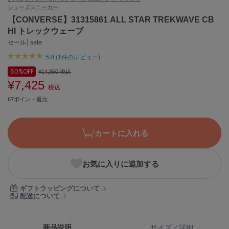
シューズ
スニーカー
ASICS
アシックス
【CONVERSE】31315861 ALL STAR TREKWAVE CB
HI トレックウェーブ
セール│sale
5.0 (1件のレビュー)
Ballelite
バレリット
50%
OFF
¥14,850
税込
¥7,425
BANDOLIER
税込
バンドリヤー
67ポイント還元
Barbour
バブアー
カートに入れる
Beyond Closet
ビヨンドクローゼット
お気に入りに追加する
ギフトラッピングについて
Calvin Klein
配送について
カルバン・クライン
CELFORD
商品説明
サイズ／詳細
セルフォード