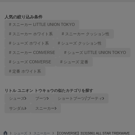
Mila Owen
ミラオーウェン
人気の絞り込み条件
MOIGE
# スニーカー LITTLE UNION TOKYO
モワージュ
# スニーカー ホワイト系
# スニーカー クッション性
MUCHA
ミュシャ
# シューズ ホワイト系
# シューズ クッション性
# スニーカー CONVERSE
# シューズ LITTLE UNION TOKYO
# シューズ CONVERSE
# シューズ 定番
NEW Balance
ニューバランス
# 定番 ホワイト系
nezu
ネズ
リトル ユニオン トウキョウの似たカテゴリを探す
シューズ
ブーツ
ショートブーツ/ブーティ
NIKE
ナイキ
サンダル
スニーカー
NOWNS
ナウンス
シューズ
スニーカー
【CONVERSE】31315861 ALL STAR TREKWAVE
null.