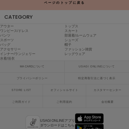
ヌル
ページのトップに戻る
CATEGORY
On
アウター
トップス
オン
ワンピース/ドレス
スカート
パンツ
部屋着/ルームウェア
スポーツ
シューズ
Onitsuka Tiger
バッグ
帽子
オニツカ タイガー
アクセサリー
ファッション雑貨
インナー/ランジェリー
レッグウェア
ORGUE
水着/浴衣
オルグ
MA CARDについて
USAGI ONLINEについて
ORR
オル
プライバシーポリシー
特定商取引法に基づく表示
STORE LIST
オフィシャルサイト
カスタマーセンター
PATRICK
ご利用ガイド
ご利用規約
会社概要
パトリック
Philly chocolate
USAGI ONLINEアプリ
フィリーチョコレート
ダウンロードはこちら