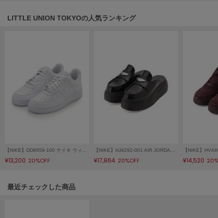
LILY BROWN
LITTLE UNION TOKYOの人気ランキング
リリーブラウン
LILY BROWN Lingerie
リリーブラウンランジェリー
LITTLE UNION TOKYO
リトルユニオン トウキョウ
made of Organics
メイドオブオーガニクス
MICHU COQUETTE
ミチュ コケット
【NIKE】DD8959-100 ナイキ ウィメンズ エア フォース 1 '07 Air Force 1
【NIKE】HJ4292-001 AIR JORDAN MULE エア ジョーダン ミュール
¥13,200
¥17,864
¥14,520
20%OFF
20%OFF
20%
MIESROHE
ミースロエ
関連記事
最近チェックした商品
miies miim
ミーエスミーム