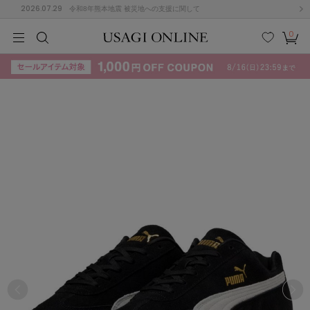
2026.07.29
令和8年熊本地震 被災地への支援に関して
0
MEN
MEN
KIDS
KIDS
BABY
BABY
BEAUTY
BEAUTY
LIFE STYLE
LIFE STYLE
検索
お気
カー
に入
ト
り
(715)
(3074)
B
C
D
E
F
G
I
J
K
L
M
N
ス/ドレス (1179)
P
Q
R
S
T
U
(570)
その
W
X
Y
Z
他
890)
ルームウェア (535)
ACYM
アシーム
(121)