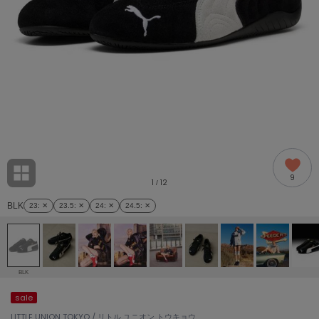
adidas
アディダス
(2005)
adidas by Stella McCartney
アディダス バイ ステラマッカートニー
916)
ALLISON BROWN
アリソンブラウン
07)
amabro
アマブロ
リー (664)
Ame no chi Hare
9
アメノチハレ
1
12
/
ョン雑貨 (865)
BLK
23
: ✕
23.5
: ✕
24
: ✕
24.5
: ✕
AMOMMA
アモマ
/ランジェリー (127)
ánuans
ェア (121)
アニュアンス
BLK
ànuke
sale
 (124)
アンヌーク
LITTLE UNION TOKYO / リトル ユニオン トウキョウ