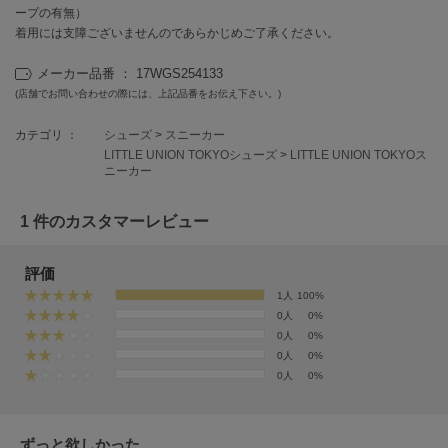
EIMY ISTOIRE
ープの有無）
エイミー イストワール
着用には支障ございませんのであらかじめご了承ください。
emmi
メーカー品番 ： 17WGS254133
エミ
(店舗でお問い合わせの際には、上記品番をお伝え下さい。)
emmi atelier
エミ アトリエ
カテゴリ ：
シューズ
>
スニーカー
LITTLE UNION TOKYOシューズ
>
LITTLE UNION TOKYOス
ニーカー
emmi yoga
エミヨガ
1 件のカスタマーレビュー
ETRÉ TOKYO
エトレトウキョウ
評価
ey
1人
100%
アイ
0人
0%
0人
0%
0人
0%
0人
0%
FILA
フィラ
FRAY I.D
ずっと欲しかった