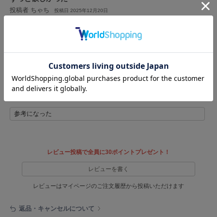
フレイアイディー
投稿者 ちゃち
投稿日 2025年12月20日
サイズ：23.5
|
色：BLK
FURFUR
ファーファー
女性
155cm～159cm
44kg以下
小柄
性別：
身長：
体重：
体型：
ウエーブ
23
骨格：
普段の購入サイズ：
gelato pique
ジェラート ピケ
いつもは23cmだけど、冬にタイツなど厚着して履くことを想定して23.5を買いま
した。
GELATO PIQUE CAT&DOG
サイズ感は少し小さめなので、結果ぴったりでした。
ジェラート ピケ キャットアンドドッグ
参考になった
gelato pique Sleep
ジェラート ピケ スリープ
GRAMICCI
レビュー投稿で全員に30ポイントプレゼント！
グラミチ
レビューを書く
レビューはマイページのご注文履歴から投稿いただけます
Henon.
へノン
返品・キャンセルについて