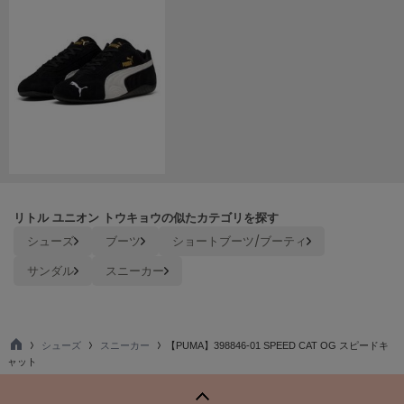
Mila Owen
ミラオーウェン
MOIGE
モワージュ
MUCHA
ミュシャ
NEW Balance
ニューバランス
リトル ユニオン トウキョウの似たカテゴリを探す
シューズ
ブーツ
ショートブーツ/ブーティ
nezu
ネズ
サンダル
スニーカー
NIKE
ナイキ
シューズ
スニーカー
【PUMA】398846-01 SPEED CAT OG スピードキ
NOWNS
TO
ナウンス
ャット
P
null.