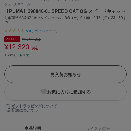
シューズ
スニーカー
ASICS
アシックス
【PUMA】398846-01 SPEED CAT OG スピードキャット
対象商品MAX40%オフタイムセール 8/8（土）0：00～8/16（日）23：59ま
で
5.0 (1件のレビュー)
Ballelite
バレリット
20%
OFF
¥15,400
税込
¥12,320
税込
BANDOLIER
バンドリヤー
112ポイント還元
Barbour
バブアー
再入荷お知らせ
Beyond Closet
ビヨンドクローゼット
お気に入りに追加する
ギフトラッピングについて
Calvin Klein
配送について
カルバン・クライン
CELFORD
商品説明
サイズ／詳細
セルフォード