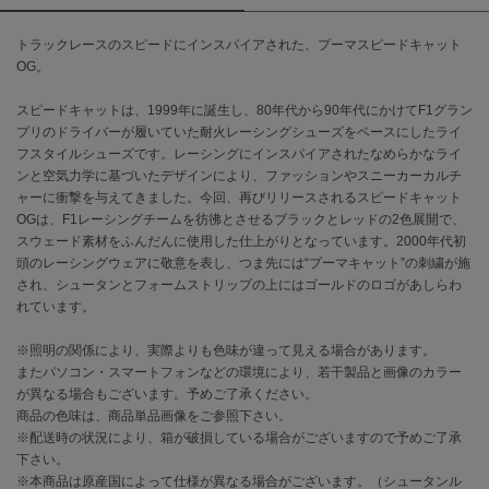
トラックレースのスピードにインスパイアされた、プーマスピードキャット
célon
セロン
OG。
Clarks Premium
スピードキャットは、1999年に誕生し、80年代から90年代にかけてF1グラン
クラークス
プリのドライバーが履いていた耐火レーシングシューズをベースにしたライ
フスタイルシューズです。レーシングにインスパイアされたなめらかなライ
CODE A
ンと空気力学に基づいたデザインにより、ファッションやスニーカーカルチ
コードエー
ャーに衝撃を与えてきました。今回、再びリリースされるスピードキャット
OGは、F1レーシングチームを彷彿とさせるブラックとレッドの2色展開で、
COLE HAAN
スウェード素材をふんだんに使用した仕上がりとなっています。2000年代初
コール ハーン
頭のレーシングウェアに敬意を表し、つま先には“プーマキャット”の刺繍が施
され、シュータンとフォームストリップの上にはゴールドのロゴがあしらわ
CONVERSE
れています。
コンバース
※照明の関係により、実際よりも色味が違って見える場合があります。
またパソコン・スマートフォンなどの環境により、若干製品と画像のカラー
DANSKIN
が異なる場合もございます。予めご了承ください。
ダンスキン
商品の色味は、商品単品画像をご参照下さい。
※配送時の状況により、箱が破損している場合がございますので予めご了承
下さい。
※本商品は原産国によって仕様が異なる場合がございます。（シュータンル