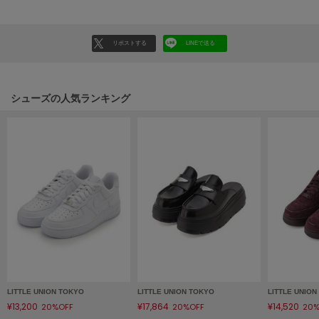
HUNTER
ハンター
リポストする
LINEで送る
HOKA ONEONE
ホカ オネオネ
シューズの人気ランキング
KEEN
キーン
LAATO
ラート
le
ル
le coq sportif
ルコックスポルティフ
LITTLE UNION TOKYO
LITTLE UNION TOKYO
LITTLE UNIO
LeSportsac
¥13,200
¥17,864
¥14,520
20%OFF
20%OFF
20%
レスポートサック