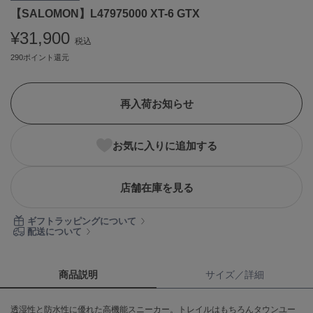
【SALOMON】L47975000 XT-6 GTX
ASICS
アシックス
¥31,900
税込
290ポイント還元
Ballelite
バレリット
再入荷お知らせ
BANDOLIER
バンドリヤー
お気に入りに追加する
Barbour
バブアー
店舗在庫を見る
Beyond Closet
ビヨンドクローゼット
ギフトラッピングについて
配送について
Calvin Klein
カルバン・クライン
商品説明
サイズ／詳細
CELFORD
透湿性と防水性に優れた高機能スニーカー。トレイルはもちろんタウンユー
セルフォード