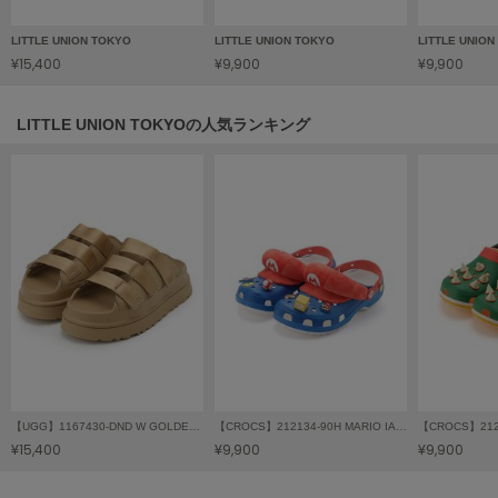
フレイアイディー
LITTLE UNION TOKYO
LITTLE UNION TOKYO
LITTLE UNIO
FURFUR
¥15,400
¥9,900
¥9,900
ファーファー
LITTLE UNION TOKYOの人気ランキング
gelato pique
ジェラート ピケ
GELATO PIQUE CAT&DOG
ジェラート ピケ キャットアンドドッグ
gelato pique Sleep
ジェラート ピケ スリープ
GRAMICCI
グラミチ
【UGG】1167430-DND W GOLDENGLOW SLIDE
【CROCS】212134-90H MARIO IAM CLS CLG
【CROCS】2121
Henon.
¥15,400
¥9,900
¥9,900
へノン