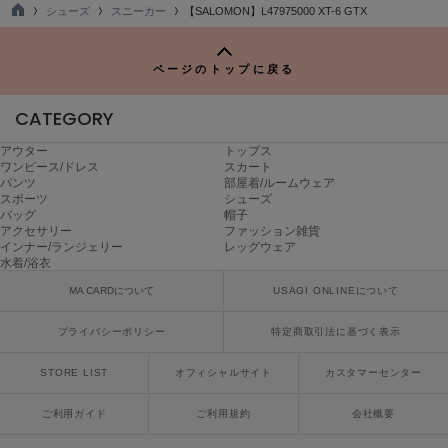
シューズ
スニーカー
【SALOMON】L47975000 XT-6 GTX
LILY BROWN
TO
リリーブラウン
P
ページのトップに戻る
LILY BROWN Lingerie
リリーブラウンランジェリー
CATEGORY
LITTLE UNION TOKYO
アウター
トップス
リトルユニオン トウキョウ
ワンピース/ドレス
スカート
パンツ
部屋着/ルームウェア
スポーツ
シューズ
バッグ
帽子
made of Organics
アクセサリー
ファッション雑貨
メイドオブオーガニクス
インナー/ランジェリー
レッグウェア
水着/浴衣
MICHU COQUETTE
MA CARDについて
USAGI ONLINEについて
ミチュ コケット
プライバシーポリシー
特定商取引法に基づく表示
MIESROHE
ミースロエ
STORE LIST
オフィシャルサイト
カスタマーセンター
miies miim
ご利用ガイド
ご利用規約
会社概要
ミーエスミーム