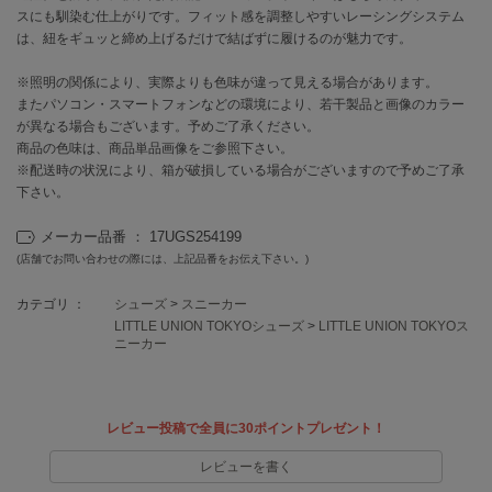
スにも馴染む仕上がりです。フィット感を調整しやすいレーシングシステム
は、紐をギュッと締め上げるだけで結ばずに履けるのが魅力です。
célon
セロン
※照明の関係により、実際よりも色味が違って見える場合があります。
またパソコン・スマートフォンなどの環境により、若干製品と画像のカラー
Clarks Premium
クラークス
が異なる場合もございます。予めご了承ください。
商品の色味は、商品単品画像をご参照下さい。
※配送時の状況により、箱が破損している場合がございますので予めご了承
CODE A
コードエー
下さい。
COLE HAAN
メーカー品番 ： 17UGS254199
コール ハーン
(店舗でお問い合わせの際には、上記品番をお伝え下さい。)
CONVERSE
カテゴリ ：
シューズ
>
スニーカー
コンバース
LITTLE UNION TOKYOシューズ
>
LITTLE UNION TOKYOス
ニーカー
DANSKIN
ダンスキン
レビュー投稿で全員に30ポイントプレゼント！
レビューを書く