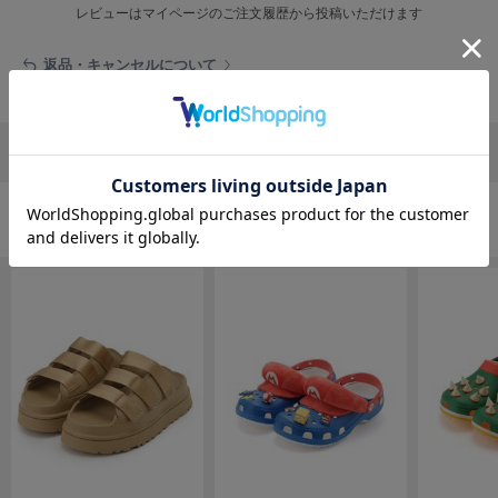
EIMY ISTOIRE
レビューはマイページのご注文履歴から投稿いただけます
エイミー イストワール
返品・キャンセルについて
emmi
エミ
emmi atelier
エミ アトリエ
リポストする
LINEで送る
emmi yoga
エミヨガ
シューズの人気ランキング
ETRÉ TOKYO
エトレトウキョウ
ey
アイ
FILA
フィラ
FRAY I.D