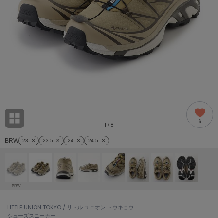
adidas
アディダス
(1978)
adidas by Stella McCartney
アディダス バイ ステラマッカートニー
858)
ALLISON BROWN
アリソンブラウン
97)
amabro
アマブロ
リー (632)
Ame no chi Hare
6
アメノチハレ
1
8
/
ョン雑貨 (842)
BRW
23
: ✕
23.5
: ✕
24
: ✕
24.5
: ✕
AMOMMA
アモマ
/ランジェリー (127)
ánuans
ェア (119)
アニュアンス
BRW
ànuke
 (124)
LITTLE UNION TOKYO / リトル ユニオン トウキョウ
アンヌーク
シューズ
スニーカー