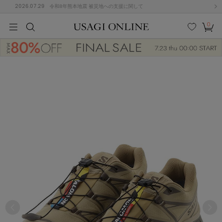
2026.07.29
令和8年熊本地震 被災地への支援に関して
0
MEN
MEN
KIDS
KIDS
BABY
BABY
BEAUTY
BEAUTY
LIFE STYLE
LIFE STYLE
検索
お気
カー
に入
ト
り
(646)
(2888)
B
C
D
E
F
G
I
J
K
L
M
N
ス/ドレス (1134)
P
Q
R
S
T
U
(543)
その
W
X
Y
Z
他
847)
ルームウェア (534)
ACYM
アシーム
(121)