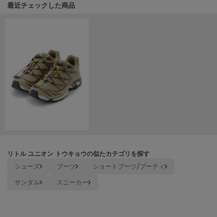
HUNTER
関連記事
最近チェックした商品
ハンター
HOKA ONEONE
ホカ オネオネ
KEEN
キーン
LAATO
ラート
le
ル
リトル ユニオン トウキョウの似たカテゴリを探す
シューズ
ブーツ
ショートブーツ/ブーティ
le coq sportif
ルコックスポルティフ
サンダル
スニーカー
LeSportsac
レスポートサック