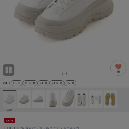
adidas
アディダス
(2005)
adidas by Stella McCartney
アディダス バイ ステラマッカートニー
916)
ALLISON BROWN
アリソンブラウン
07)
amabro
アマブロ
リー (664)
Ame no chi Hare
49
アメノチハレ
1
8
/
ョン雑貨 (865)
WHT
23
: ✕
23.5
: ✕
24
: ✕
24.5
: ✕
25
: ✕
AMOMMA
アモマ
/ランジェリー (127)
ánuans
ェア (121)
アニュアンス
WHT
ànuke
sale
 (124)
アンヌーク
LITTLE UNION TOKYO / リトル ユニオン トウキョウ