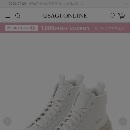
2026.07.29
令和8年熊本地震 被災地への支援に関して
0
MEN
MEN
KIDS
KIDS
BABY
BABY
BEAUTY
BEAUTY
LIFE STYLE
LIFE STYLE
検索
お気
カー
に入
ト
り
(715)
(3074)
B
C
D
E
F
G
I
J
K
L
M
N
ス/ドレス (1179)
P
Q
R
S
T
U
(570)
その
W
X
Y
Z
他
890)
ルームウェア (535)
ACYM
アシーム
(121)