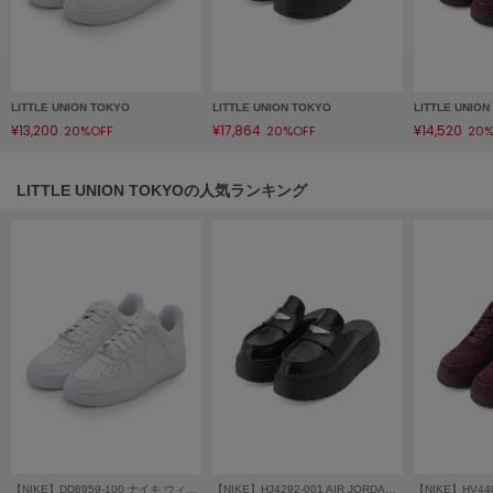
フレイアイディー
FURFUR
ファーファー
LITTLE UNION TOKYO
LITTLE UNION TOKYO
LITTLE UNIO
¥13,200
¥17,864
¥14,520
20%OFF
20%OFF
20%
gelato pique
ジェラート ピケ
LITTLE UNION TOKYOの人気ランキング
GELATO PIQUE CAT&DOG
ジェラート ピケ キャットアンドドッグ
gelato pique Sleep
ジェラート ピケ スリープ
GRAMICCI
グラミチ
Henon.
へノン
【NIKE】DD8959-100 ナイキ ウィメンズ エア フォース 1 '07 Air Force 1
【NIKE】HJ4292-001 AIR JORDAN MULE エア ジョーダン ミュール