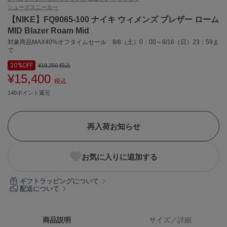
シューズ
スニーカー
ASICS
アシックス
【NIKE】FQ9065-100 ナイキ ウィメンズ ブレザー ローム
MID Blazer Roam Mid
対象商品MAX40%オフタイムセール 8/8（土）0：00～8/16（日）23：59ま
で
Ballelite
バレリット
20%
OFF
¥19,250
税込
¥15,400
税込
BANDOLIER
バンドリヤー
140ポイント還元
Barbour
バブアー
再入荷お知らせ
Beyond Closet
ビヨンドクローゼット
お気に入りに追加する
ギフトラッピングについて
配送について
Calvin Klein
カルバン・クライン
CELFORD
商品説明
サイズ／詳細
セルフォード