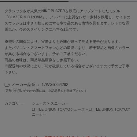
クラシックさが人気のNIKE BLAZERを厚底にアップデートしたモデル
célon
セロン
「BLAZER MID ROAM」。アッパーに上質なレザー素材を採用し、サイドの
スウッシュは小さく控えめにする事で品のある表情を見せます。レトロな雰
囲気が、今のスタイリングにハマる1足です。
Clarks Premium
クラークス
※照明の関係により、実際よりも色味が違って見える場合があります。
CODE A
またパソコン・スマートフォンなどの環境により、若干製品と画像のカラー
コードエー
が異なる場合もございます。予めご了承ください。
商品の色味は、商品単品画像をご参照下さい。
COLE HAAN
※配送時の状況により、箱が破損している場合がございますので予めご了承
コール ハーン
下さい。
CONVERSE
メーカー品番 ： 17WGS254292
コンバース
(店舗でお問い合わせの際には、上記品番をお伝え下さい。)
カテゴリ ：
シューズ
>
スニーカー
LITTLE UNION TOKYOシューズ
>
LITTLE UNION TOKYOス
DANSKIN
ニーカー
ダンスキン