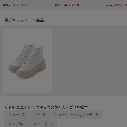
HUNTER
¥13,200
¥17,864
¥14,520
20%OFF
20%OFF
20%
ハンター
HOKA ONEONE
関連記事
最近チェックした商品
ホカ オネオネ
KEEN
キーン
LAATO
ラート
le
ル
le coq sportif
ルコックスポルティフ
リトル ユニオン トウキョウの似たカテゴリを探す
シューズ
ブーツ
ショートブーツ/ブーティ
LeSportsac
レスポートサック
サンダル
スニーカー