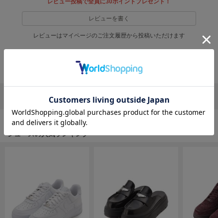
レビュー投稿で全員に30ポイントプレゼント！
EIMY ISTOIRE
エイミー イストワール
レビューを書く
emmi
レビューはマイページのご注文履歴から投稿いただけます
エミ
emmi atelier
返品・キャンセルについて
エミ アトリエ
emmi yoga
エミヨガ
リポストする
LINEで送る
ETRÉ TOKYO
エトレトウキョウ
シューズの人気ランキング
ey
アイ
FILA
フィラ
FRAY I.D