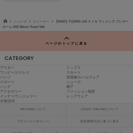
LILY BROWN
リリーブラウン
シューズ
スニーカー
【NIKE】FQ9065-100 ナイキ ウィメンズ ブレザー
LILY BROWN Lingerie
TO
ローム MID Blazer Roam Mid
リリーブラウンランジェリー
P
LITTLE UNION TOKYO
ページのトップに戻る
リトルユニオン トウキョウ
CATEGORY
アウター
トップス
made of Organics
ワンピース/ドレス
スカート
メイドオブオーガニクス
パンツ
部屋着/ルームウェア
スポーツ
シューズ
MICHU COQUETTE
バッグ
帽子
ミチュ コケット
アクセサリー
ファッション雑貨
インナー/ランジェリー
レッグウェア
水着/浴衣
MIESROHE
ミースロエ
MA CARDについて
USAGI ONLINEについて
miies miim
プライバシーポリシー
特定商取引法に基づく表示
ミーエスミーム