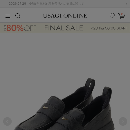
2026.07.29
令和8年熊本地震 被災地への支援に関して
0
MEN
MEN
KIDS
KIDS
BABY
BABY
BEAUTY
BEAUTY
LIFE STYLE
LIFE STYLE
検索
お気
カー
に入
ト
り
(682)
(3041)
B
C
D
E
F
G
I
J
K
L
M
N
ス/ドレス (1170)
P
Q
R
S
T
U
(568)
その
W
X
Y
Z
他
889)
ルームウェア (612)
ACYM
アシーム
(121)