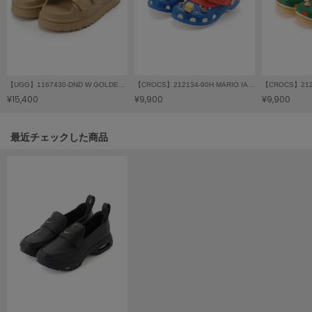
LILY BROWN
リリーブラウン
LILY BROWN Lingerie
リリーブラウンランジェリー
【UGG】1167430-DND W GOLDENGLOW SLIDE
【CROCS】212134-90H MARIO IAM CLS CLG
【CROCS】2121
LITTLE UNION TOKYO
¥15,400
¥9,900
¥9,900
リトルユニオン トウキョウ
関連記事
最近チェックした商品
made of Organics
メイドオブオーガニクス
MICHU COQUETTE
ミチュ コケット
MIESROHE
ミースロエ
miies miim
ミーエスミーム