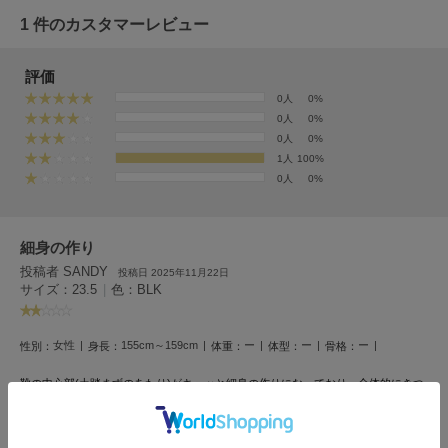
EIMY ISTOIRE
エイミー イストワール
1 件のカスタマーレビュー
emmi
エミ
評価
0人
0%
emmi atelier
0人
0%
エミ アトリエ
0人
0%
1人
100%
emmi yoga
0人
0%
エミヨガ
ETRÉ TOKYO
エトレトウキョウ
細身の作り
投稿者 SANDY
投稿日 2025年11月22日
ey
サイズ：23.5
|
色：BLK
アイ
女性
155cm～159cm
ー
ー
ー
性別：
身長：
体重：
体型：
骨格：
FILA
靴の中心部(土踏まずのあたり)がキュッと細身の作りになっており、全体的にきつ
フィラ
く感じた。
いつものサイズでは小さかったためサイズアップをおすすめします！
FRAY I.D