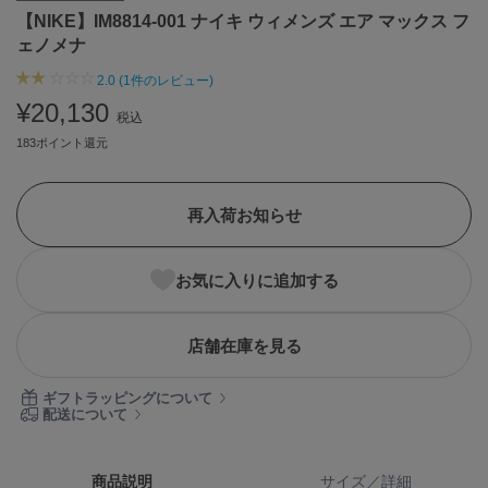
【NIKE】IM8814-001 ナイキ ウィメンズ エア マックス フ
ASICS
アシックス
ェノメナ
2.0 (1件のレビュー)
¥20,130
税込
Ballelite
バレリット
183ポイント還元
BANDOLIER
バンドリヤー
再入荷お知らせ
Barbour
バブアー
お気に入りに追加する
Beyond Closet
ビヨンドクローゼット
店舗在庫を見る
ギフトラッピングについて
Calvin Klein
配送について
カルバン・クライン
CELFORD
商品説明
サイズ／詳細
セルフォード