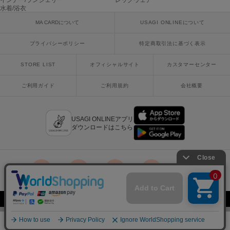
インナー/ランジェリー
レッグウェア
ヌル
水着/浴衣
MA CARDについて
USAGI ONLINEについて
プライバシーポリシー
特定商取引法に基づく表示
On
オン
STORE LIST
オフィシャルサイト
カスタマーセンター
Onitsuka Tiger
オニツカ タイガー
ご利用ガイド
ご利用規約
会社概要
ORGUE
オルグ
USAGI ONLINEアプリ
ダウンロードはこちら
ORR
オル
PATRICK
x
facebook
instagram
LINE
mail
パトリック
Copyright © 2018 Usagi Online Co.,Ltd. All Rights Reserved.
Philly chocolate
フィリーチョコレート
¥20,130
SOLD OUT
再入荷お知らせ
税込