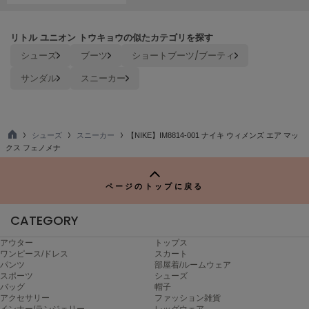
Mila Owen
ミラオーウェン
リトル ユニオン トウキョウの似たカテゴリを探す
MOIGE
シューズ
ブーツ
ショートブーツ/ブーティ
モワージュ
サンダル
スニーカー
MUCHA
ミュシャ
シューズ
スニーカー
【NIKE】IM8814-001 ナイキ ウィメンズ エア マッ
TO
クス フェノメナ
NEW Balance
P
ニューバランス
ページのトップに戻る
nezu
ネズ
CATEGORY
NIKE
ナイキ
アウター
トップス
ワンピース/ドレス
スカート
パンツ
部屋着/ルームウェア
NOWNS
スポーツ
シューズ
ナウンス
バッグ
帽子
アクセサリー
ファッション雑貨
null.