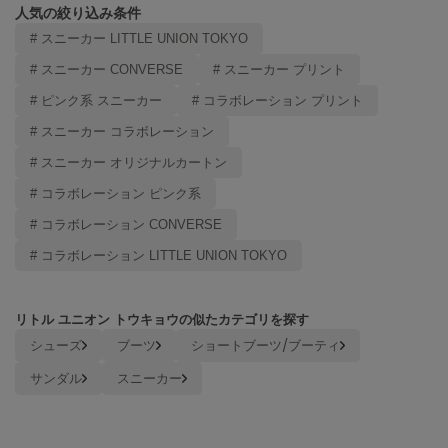
Mila Owen
人気の絞り込み条件
ミラオーウェン
# スニーカー LITTLE UNION TOKYO
MOIGE
# スニーカー CONVERSE
# スニーカー プリント
モワージュ
# ピンク系 スニーカー
# コラボレーション プリント
MUCHA
# スニーカー コラボレーション
ミュシャ
# スニーカー オリジナルカートン
# コラボレーション ピンク系
NEW Balance
# コラボレーション CONVERSE
ニューバランス
# コラボレーション LITTLE UNION TOKYO
nezu
ネズ
リトル ユニオン トウキョウの似たカテゴリを探す
NIKE
シューズ
ブーツ
ショートブーツ/ブーティ
ナイキ
サンダル
スニーカー
NOWNS
ナウンス
null.