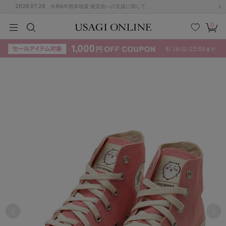
2026.07.29
令和8年熊本地震 被災地への支援に関して
0
MEN
MEN
KIDS
KIDS
BABY
BABY
BEAUTY
BEAUTY
LIFE STYLE
LIFE STYLE
検索
お気
カー
に入
ト
り
(715)
(3074)
B
C
D
E
F
G
I
J
K
L
M
N
ス/ドレス (1179)
P
Q
R
S
T
U
(570)
その
W
X
Y
Z
他
890)
ルームウェア (535)
ACYM
アシーム
(121)