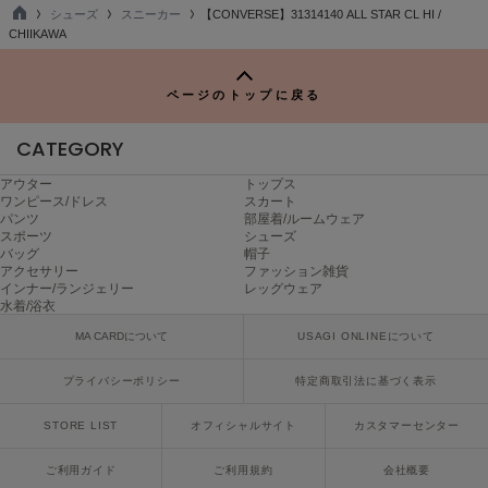
ヌル
シューズ
スニーカー
【CONVERSE】31314140 ALL STAR CL HI /
TO
CHIIKAWA
P
On
ページのトップに戻る
オン
CATEGORY
Onitsuka Tiger
オニツカ タイガー
アウター
トップス
ワンピース/ドレス
スカート
パンツ
部屋着/ルームウェア
ORGUE
オルグ
スポーツ
シューズ
バッグ
帽子
アクセサリー
ファッション雑貨
ORR
インナー/ランジェリー
レッグウェア
オル
水着/浴衣
MA CARDについて
USAGI ONLINEについて
PATRICK
プライバシーポリシー
特定商取引法に基づく表示
パトリック
STORE LIST
オフィシャルサイト
カスタマーセンター
Philly chocolate
フィリーチョコレート
ご利用ガイド
ご利用規約
会社概要