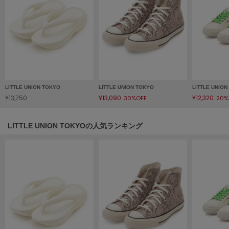
HUNTER
ハンター
HOKA ONEONE
ホカ オネオネ
KEEN
キーン
LITTLE UNION TOKYO
LITTLE UNION TOKYO
LITTLE UNIO
¥13,750
¥13,090
¥12,320
30%OFF
20%
LITTLE UNION TOKYOの人気ランキング
LAATO
ラート
le
ル
le coq sportif
ルコックスポルティフ
LeSportsac
レスポートサック