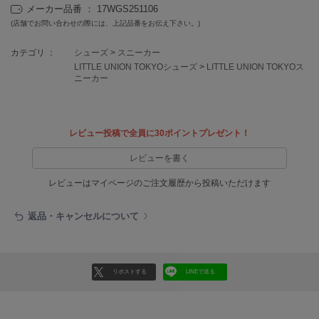
EIMY ISTOIRE
メーカー品番 ： 17WGS251106
エイミー イストワール
(店舗でお問い合わせの際には、上記品番をお伝え下さい。)
emmi
カテゴリ ：
シューズ
>
スニーカー
エミ
LITTLE UNION TOKYOシューズ
>
LITTLE UNION TOKYOス
ニーカー
emmi atelier
エミ アトリエ
emmi yoga
レビュー投稿で全員に30ポイントプレゼント！
エミヨガ
レビューを書く
ETRÉ TOKYO
エトレトウキョウ
レビューはマイページのご注文履歴から投稿いただけます
ey
アイ
返品・キャンセルについて
FILA
リポストする
LINEで送る
フィラ
FRAY I.D