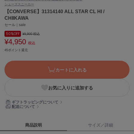
シューズ
スニーカー
ASICS
アシックス
【CONVERSE】31314140 ALL STAR CL HI /
CHIIKAWA
セール｜sale
50%
OFF
Ballelite
¥9,900
税込
バレリット
¥4,950
税込
45ポイント還元
BANDOLIER
バンドリヤー
Barbour
カートに入れる
バブアー
Beyond Closet
お気に入りに追加する
ビヨンドクローゼット
ギフトラッピングについて
配送について
Calvin Klein
カルバン・クライン
商品説明
サイズ／詳細
CELFORD
セルフォード