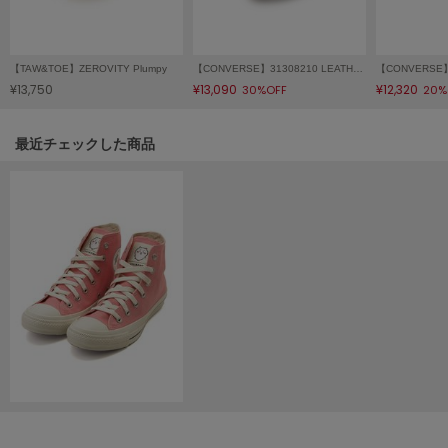
LILY BROWN
リリーブラウン
【TAW&TOE】ZEROVITY Plumpy
【CONVERSE】31308210 LEATHER ALL STAR US PYTHON HI
LILY BROWN Lingerie
¥13,750
¥13,090
¥12,320
30%OFF
20%
リリーブラウンランジェリー
LITTLE UNION TOKYO
関連記事
最近チェックした商品
リトルユニオン トウキョウ
made of Organics
メイドオブオーガニクス
MICHU COQUETTE
ミチュ コケット
MIESROHE
ミースロエ
miies miim
ミーエスミーム