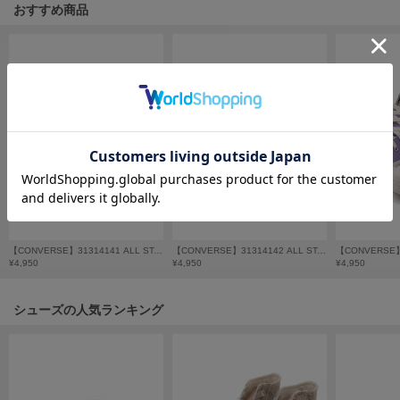
フレイアイディー
おすすめ商品
FURFUR
ファーファー
gelato pique
ジェラート ピケ
GELATO PIQUE CAT&DOG
ジェラート ピケ キャットアンドドッグ
gelato pique Sleep
ジェラート ピケ スリープ
【CONVERSE】31314141 ALL STAR CL HI / CHIIKAWA
【CONVERSE】31314142 ALL STAR CL HI / CHIIKAWA
¥4,950
¥4,950
¥4,950
GRAMICCI
グラミチ
シューズの人気ランキング
Henon.
へノン