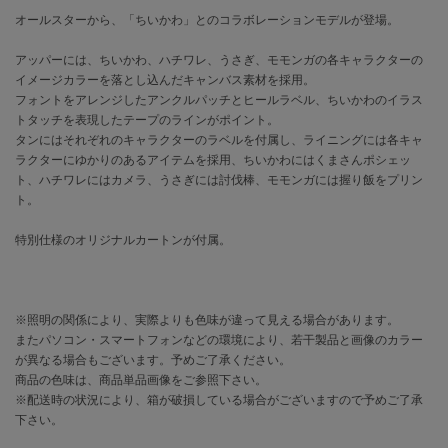
オールスターから、「ちいかわ」とのコラボレーションモデルが登場。
célon
セロン
アッパーには、ちいかわ、ハチワレ、うさぎ、モモンガの各キャラクターの
イメージカラーを落とし込んだキャンバス素材を採用。
Clarks Premium
フォントをアレンジしたアンクルパッチとヒールラベル、ちいかわのイラス
クラークス
トタッチを表現したテープのラインがポイント。
タンにはそれぞれのキャラクターのラベルを付属し、ライニングには各キャ
CODE A
ラクターにゆかりのあるアイテムを採用、ちいかわにはくまさんポシェッ
コードエー
ト、ハチワレにはカメラ、うさぎには討伐棒、モモンガには握り飯をプリン
ト。
COLE HAAN
コール ハーン
特別仕様のオリジナルカートンが付属。
CONVERSE
コンバース
※照明の関係により、実際よりも色味が違って見える場合があります。
またパソコン・スマートフォンなどの環境により、若干製品と画像のカラー
が異なる場合もございます。予めご了承ください。
DANSKIN
ダンスキン
商品の色味は、商品単品画像をご参照下さい。
※配送時の状況により、箱が破損している場合がございますので予めご了承
下さい。