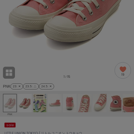
adidas
アディダス
(2009)
adidas by Stella McCartney
アディダス バイ ステラマッカートニー
916)
ALLISON BROWN
アリソンブラウン
07)
amabro
アマブロ
リー (664)
Ame no chi Hare
19
アメノチハレ
1
15
/
ョン雑貨 (865)
PNK
23
: ✕
23.5
: △
24.5
: ✕
AMOMMA
アモマ
/ランジェリー (127)
ánuans
ェア (121)
アニュアンス
PNK
ànuke
sale
 (124)
アンヌーク
LITTLE UNION TOKYO / リトル ユニオン トウキョウ