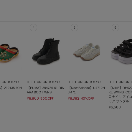
UNION TOKYO
LITTLE UNION TOKYO
LITTLE UNION TOKYO
LITTLE UNION
】212135-90H
【PUMA】394786-01 DIN
【New Balance】U4712H
【NIKE】DH0223
ARA BOOT WNS
3 471
KE WMNS ICON
C ナイキ アイ
¥8,800
¥8,382
50%OFF
40%OFF
ック サンダル
¥6,600