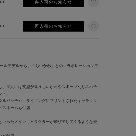
再入荷のお知らせ
UT
再入荷のお知らせ
UT
ソールモデルから、「ちいかわ」とのコラボレーションモ
ち、左足には髪型が違うちいかわやスポーツ刈りのハチ
ント。
クルパッチや、ライニングにプリントされたキャラクタ
ピスネームも付属。
といったメインキャラクターが飛び出してくるような愛
。
ンが付属。