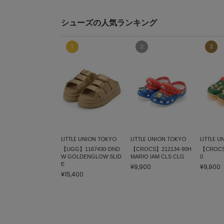
シューズの人気ランキング
LITTLE UNION TOKYO
LITTLE UNION TOKYO
LITTLE 
【UGG】1167430-DND
【CROCS】212134-90H
【CROCS
W GOLDENGLOW SLID
MARIO IAM CLS CLG
0
E
¥9,900
¥9,900
¥15,400