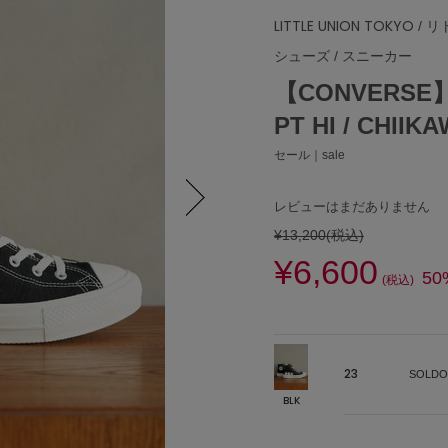
LITTLE UNION TOKYO
/ 
シューズ
/
スニーカー
【CONVERSE】3
PT HI / CHIIK
セール｜sale
レビューはまだありません
¥13,200
(税込)
Next
¥6,600
50
(税込)
23
SOLDO
BLK