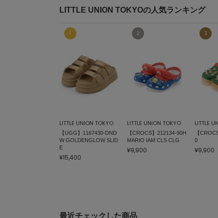
LITTLE UNION TOKYOの人気ランキング
LITTLE UNION TOKYO
LITTLE UNION TOKYO
LITTLE 
【UGG】1167430-DND
【CROCS】212134-90H
【CROCS
W GOLDENGLOW SLID
MARIO IAM CLS CLG
0
E
¥9,900
¥9,900
¥15,400
最近チェックした商品