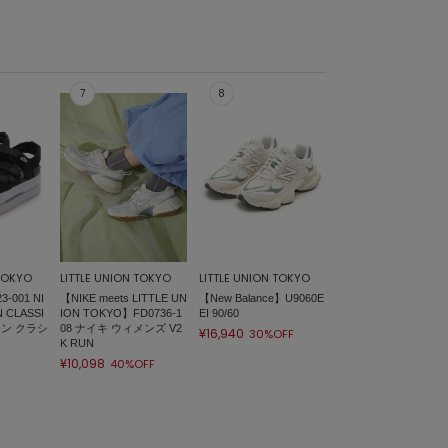
 TOKYO
LITTLE UNION TOKYO
LITTLE UNION TOKYO
-001 NI
【NIKE meets LITTLE UN
【New Balance】U9060E
 CLASSI
ION TOKYO】FD0736-1
EI 90/60
コン クラシ
08 ナイキ ウィメンズ V2
¥16,940
30%OFF
K RUN
¥10,098
40%OFF