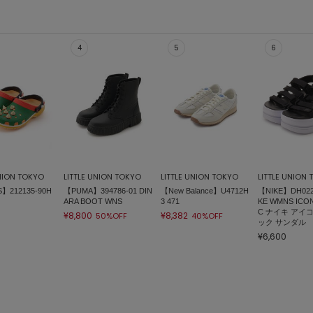
UNION TOKYO
LITTLE UNION TOKYO
LITTLE UNION TOKYO
LITTLE UNION
】212135-90H
【PUMA】394786-01 DIN
【New Balance】U4712H
【NIKE】DH0223
ARA BOOT WNS
3 471
KE WMNS ICON
C ナイキ アイ
¥8,800
¥8,382
50%OFF
40%OFF
ック サンダル
¥6,600