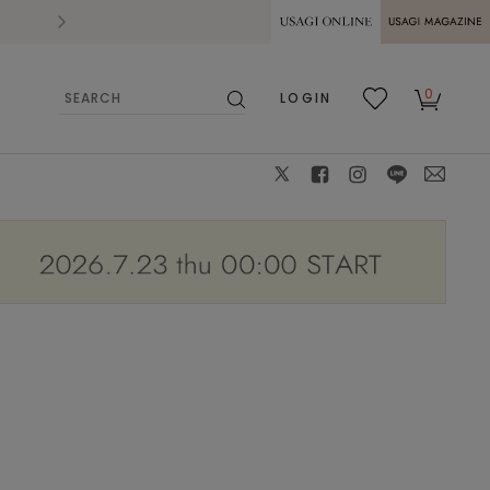
2026.07.28
熊本県熊本地方を震源とする地震の影響によ
USAGI ONLINE
USAGI
0
LOGIN
MAGAZINE
検
お気
カー
索
に入
ト
り
X
facebook
instagram
LINE
mail