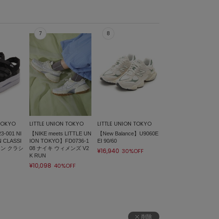
 TOKYO
LITTLE UNION TOKYO
LITTLE UNION TOKYO
-001 NI
【NIKE meets LITTLE UN
【New Balance】U9060E
 CLASSI
ION TOKYO】FD0736-1
EI 90/60
コン クラシ
08 ナイキ ウィメンズ V2
¥16,940
30%OFF
K RUN
¥10,098
40%OFF
削除