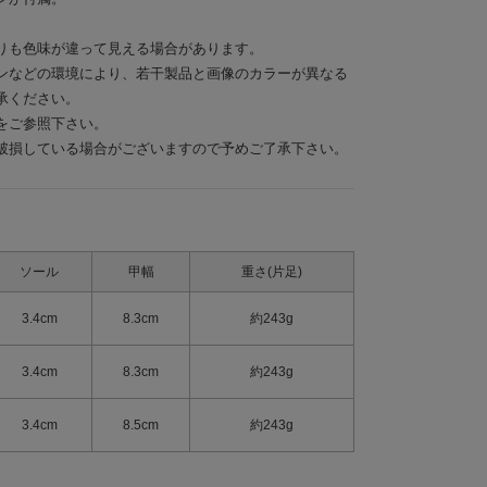
りも色味が違って見える場合があります。
ンなどの環境により、若干製品と画像のカラーが異なる
承ください。
をご参照下さい。
破損している場合がございますので予めご了承下さい。
ソール
甲幅
重さ(片足)
3.4cm
8.3cm
約243g
3.4cm
8.3cm
約243g
3.4cm
8.5cm
約243g