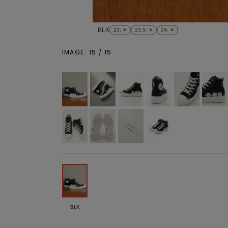
BLK
23
: ✕
23.5
: ✕
24
: ✕
IMAGE
15
/
15
BLK