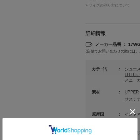
> サイズの測り方について
詳細情報
メーカー品番 ： 17WGS
(店舗でお問い合わせの際には、
カテゴリ
シュー
LITTL
スニー
素材
UPPER・
サステ
原産国
インド
洗濯表記
[本体]
洗濯表