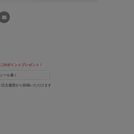
友達に
教える
に30ポイントプレゼント！
ューを書く
ご注文履歴から投稿いただけます