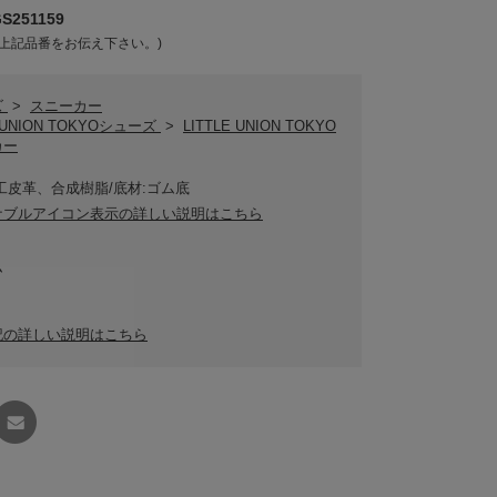
251159
上記品番をお伝え下さい。)
ズ
>
スニーカー
E UNION TOKYOシューズ
>
LITTLE UNION TOKYO
カー
工皮革、合成樹脂/底材:ゴム底
ナブルアイコン表示の詳しい説明はこちら
ム
記の詳しい説明はこちら
友達に
教える