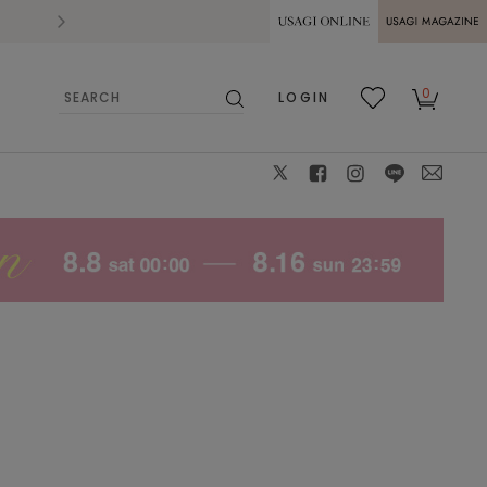
2026.07.28
熊本県熊本地方を震源とする地震の影響によ
USAGI ONLINE
USAGI
0
LOGIN
MAGAZINE
検
お気
カー
索
に入
ト
り
X
facebook
instagram
LINE
mail