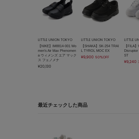
LITTLE UNION TOKYO
LITTLE UNION TOKYO
LITTLE 
【NIKE】IM8814-001 Wo
【SHAKA】SK-254 TRAI
【FILA】W
men's Air Max Phenomen
L TYROL MOC EX
Disruptor
a ウィメンズ エア マック
ST
¥9,900
50%OFF
ス フェノメナ
¥9,240
¥20,130
最近チェックした商品