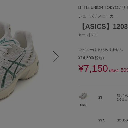
LITTLE UNION TOKYO
/ 
シューズ
/
スニーカー
【ASICS】1203A
セール│sale
レビューはまだありません
¥14,300
(税込)
¥7,150
Next
50
(税込)
残り1点
23
1-3日
GRN
23.5
SOLDO