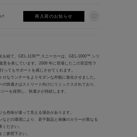
再入荷のお知らせ
UT
て、GEL-1130™ スニーカーは、GEL-1000™ シリ
に敬意を表しています。2008 年に登場したこの安定性ラ
へ行ってもサポートを感じさせてくれます。
トロなランナーをよりモダンな外観に進化させました。
ーの快適さはストリート向けにリミックスされており、
ノロジーを採用し、快適さが持続します。
りも色味が違って見える場合があります。
ンなどの環境により、若干製品と画像のカラーが異なる
承ください。
をご参照下さい。