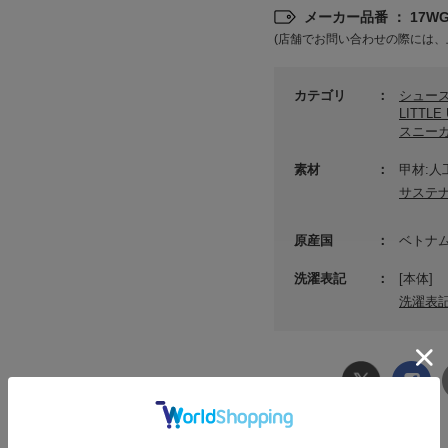
メーカー品番 ： 17WGS
(店舗でお問い合わせの際には、
カテゴリ
シュー
LITTL
スニー
素材
甲材:人
サステ
原産国
ベトナ
洗濯表記
[本体]
洗濯表
SHARE
Xでシ
facebook
ェア
でシェ
ア