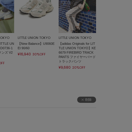
 TOKYO
LITTLE UNION TOKYO
LITTLE UNION TOKYO
ITTLE UN
【New Balance】U9060E
【adidas Originals for LIT
D0736-1
EI 90/60
TLE UNION TOKYO】KE
メンズ V2
6679 FIREBIRD TRACK
¥16,940
30%OFF
PANTS ファイヤーバード
トラックパンツ
OFF
¥9,680
20%OFF
削除