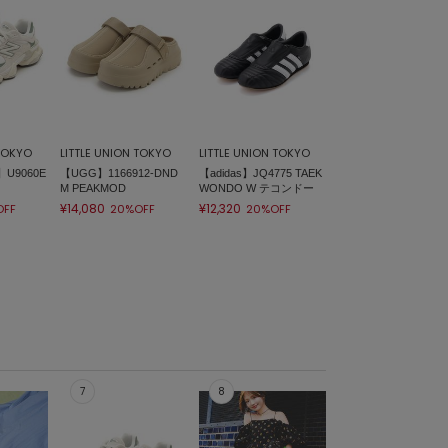
 TOKYO
LITTLE UNION TOKYO
LITTLE UNION TOKYO
】U9060E
【UGG】1166912-DND
【adidas】JQ4775 TAEK
M PEAKMOD
WONDO W テコンドー
¥14,080
¥12,320
OFF
20%OFF
20%OFF