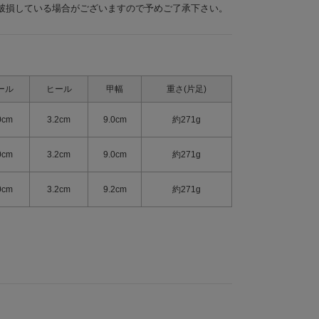
破損している場合がございますので予めご了承下さい。
ール
ヒール
甲幅
重さ(片足)
0cm
3.2cm
9.0cm
約271g
0cm
3.2cm
9.0cm
約271g
0cm
3.2cm
9.2cm
約271g