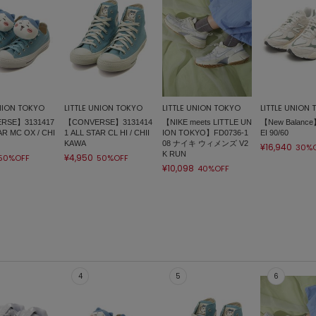
UNION TOKYO
LITTLE UNION TOKYO
LITTLE UNION TOKYO
LITTLE UNION
RSE】3131417
【CONVERSE】3131414
【NIKE meets LITTLE UN
【New Balance
AR MC OX / CHI
1 ALL STAR CL HI / CHII
ION TOKYO】FD0736-1
EI 90/60
KAWA
08 ナイキ ウィメンズ V2
¥16,940
30%
K RUN
¥4,950
50%OFF
50%OFF
¥10,098
40%OFF