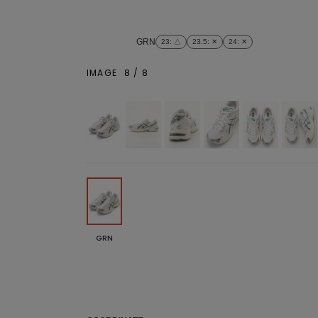
GRN
23
: △
23.5
: ✕
24
: ✕
IMAGE
8
/
8
GRN