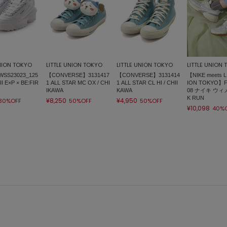
UNION TOKYO
LITTLE UNION TOKYO
LITTLE UNION TOKYO
LITTLE UNION
SS23023_125
【CONVERSE】3131417
【CONVERSE】3131414
【NIKE meets L
 II E×P × BE:FIR
1 ALL STAR MC OX / CHI
1 ALL STAR CL HI / CHII
ION TOKYO】F
IKAWA
KAWA
08 ナイキ ウィ
K RUN
¥8,250
¥4,950
30%OFF
50%OFF
50%OFF
¥10,098
40%