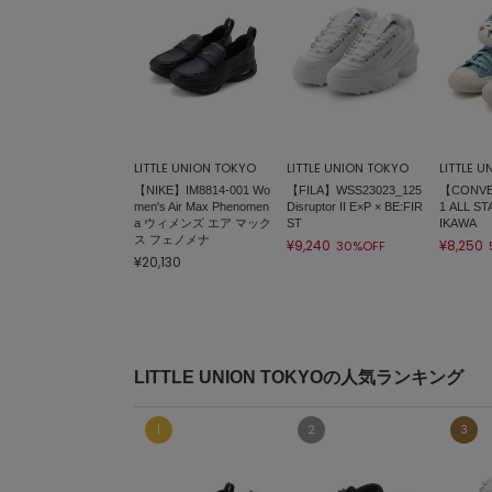
LITTLE UNION TOKYO
LITTLE UNION TOKYO
LITTLE 
【NIKE】IM8814-001 Wo
【FILA】WSS23023_125
【CONVE
men's Air Max Phenomen
Disruptor II E×P × BE:FIR
1 ALL ST
a ウィメンズ エア マック
ST
IKAWA
ス フェノメナ
¥9,240
¥8,250
30%OFF
¥20,130
LITTLE UNION TOKYOの人気ランキング