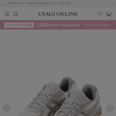
2026.07.29
令和8年熊本地震 被災地への支援に関して
0
MEN
MEN
KIDS
KIDS
BABY
BABY
BEAUTY
BEAUTY
LIFE STYLE
LIFE STYLE
検索
お気
カー
に入
ト
り
(715)
(3074)
B
C
D
E
F
G
I
J
K
L
M
N
ス/ドレス (1179)
P
Q
R
S
T
U
(570)
その
W
X
Y
Z
他
890)
ルームウェア (535)
ACYM
アシーム
(121)