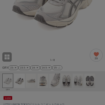
adidas
アディダス
(2005)
adidas by Stella McCartney
アディダス バイ ステラマッカートニー
916)
ALLISON BROWN
アリソンブラウン
07)
amabro
アマブロ
リー (664)
Ame no chi Hare
39
アメノチハレ
1
8
/
ョン雑貨 (865)
GRY
23
: ✕
23.5
: ✕
24
: ✕
24.5
: ✕
25
: △
AMOMMA
アモマ
/ランジェリー (127)
ánuans
ェア (121)
アニュアンス
GRY
ànuke
sale
 (124)
アンヌーク
LITTLE UNION TOKYO / リトル ユニオン トウキョウ