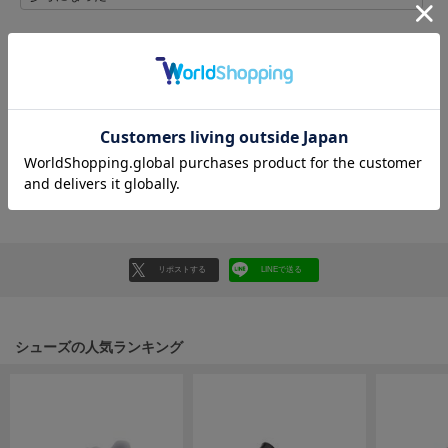
フレイアイディー
FURFUR
ファーファー
レビュー投稿で全員に30ポイントプレゼント！
レビューを書く
gelato pique
レビューはマイページのご注文履歴から投稿いただけます
ジェラート ピケ
返品・キャンセルについて
GELATO PIQUE CAT&DOG
ジェラート ピケ キャットアンドドッグ
gelato pique Sleep
ジェラート ピケ スリープ
リポストする
LINEで送る
GRAMICCI
グラミチ
シューズの人気ランキング
Henon.
へノン