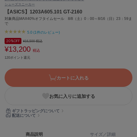
シューズ
スニーカー
ASICS
アシックス
【ASICS】1203A605.101 GT-2160
対象商品MAX40%オフタイムセール 8/8（土）0：00～8/16（日）23：59ま
で
5.0 (1件のレビュー)
Ballelite
バレリット
20%
OFF
¥16,500
税込
¥13,200
税込
BANDOLIER
バンドリヤー
120ポイント還元
Barbour
バブアー
カートに入れる
Beyond Closet
ビヨンドクローゼット
お気に入りに追加する
ギフトラッピングについて
Calvin Klein
配送について
カルバン・クライン
CELFORD
商品説明
サイズ／詳細
セルフォード