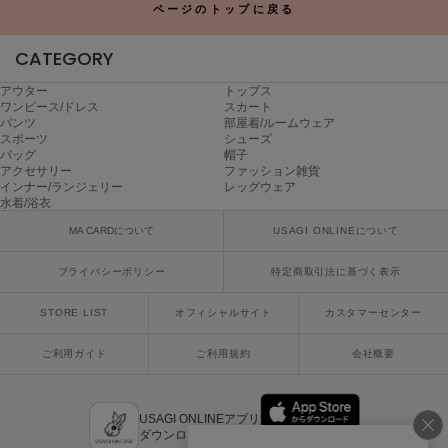
ヌル
ページのトップに戻る
CATEGORY
On
アウター
トップス
オン
ワンピース/ドレス
スカート
パンツ
部屋着/ルームウェア
スポーツ
シューズ
Onitsuka Tiger
バッグ
帽子
オニツカ タイガー
アクセサリー
ファッション雑貨
インナー/ランジェリー
レッグウェア
ORGUE
水着/浴衣
オルグ
MA CARDについて
USAGI ONLINEについて
ORR
オル
プライバシーポリシー
特定商取引法に基づく表示
STORE LIST
オフィシャルサイト
カスタマーセンター
PATRICK
ご利用ガイド
ご利用規約
会社概要
パトリック
Philly chocolate
USAGI ONLINEアプリ
フィリーチョコレート
ダウンロードはこちら