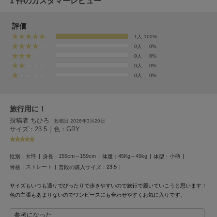
1 件のカスタマーレビュー
EIMY ISTOIRE
エイミー イストワール
評価
emmi
エミ
1人
100%
0人
0%
0人
0%
emmi atelier
エミ アトリエ
0人
0%
0人
0%
emmi yoga
エミヨガ
旅行用に！
ETRÉ TOKYO
エトレトウキョウ
投稿者 ちひろ
投稿日 2026年3月20日
サイズ：23.5
|
色：GRY
ey
アイ
女性
155cm～159cm
45Kg～49kg
小柄
性別：
身長：
体重：
体型：
ストレート
23.5
骨格：
普段の購入サイズ：
FILA
サイズもいつも通りでぴったりで歩きやすいので旅行で履いていこうと思います！
フィラ
色の主張もあまりないのでワンピースにも合わせやすくお気に入りです。
FRAY I.D
参考になった