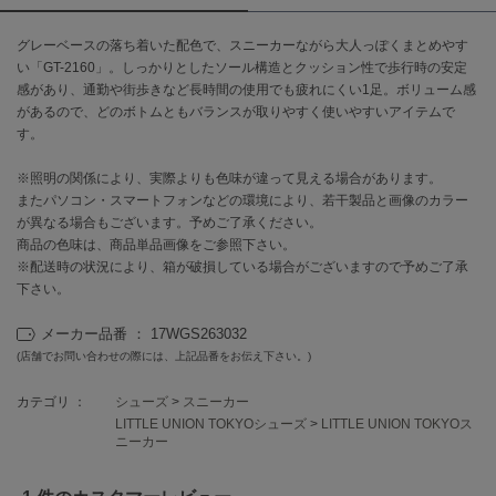
グレーベースの落ち着いた配色で、スニーカーながら大人っぽくまとめやす
célon
セロン
い「GT-2160」。しっかりとしたソール構造とクッション性で歩行時の安定
感があり、通勤や街歩きなど長時間の使用でも疲れにくい1足。ボリューム感
Clarks Premium
があるので、どのボトムともバランスが取りやすく使いやすいアイテムで
クラークス
す。
CODE A
※照明の関係により、実際よりも色味が違って見える場合があります。
コードエー
またパソコン・スマートフォンなどの環境により、若干製品と画像のカラー
が異なる場合もございます。予めご了承ください。
COLE HAAN
商品の色味は、商品単品画像をご参照下さい。
コール ハーン
※配送時の状況により、箱が破損している場合がございますので予めご了承
下さい。
CONVERSE
コンバース
メーカー品番 ： 17WGS263032
(店舗でお問い合わせの際には、上記品番をお伝え下さい。)
DANSKIN
カテゴリ ：
シューズ
>
スニーカー
ダンスキン
LITTLE UNION TOKYOシューズ
>
LITTLE UNION TOKYOス
ニーカー