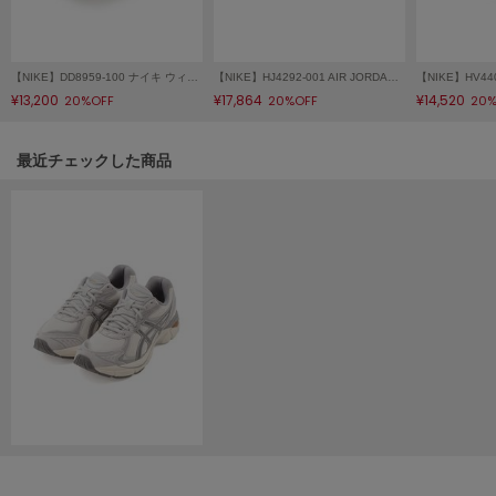
LILY BROWN
リリーブラウン
【NIKE】DD8959-100 ナイキ ウィメンズ エア フォース 1 '07 Air Force 1
【NIKE】HJ4292-001 AIR JORDAN MULE エア ジョーダン ミュール
LILY BROWN Lingerie
¥13,200
¥17,864
¥14,520
20%OFF
20%OFF
20%
リリーブラウンランジェリー
LITTLE UNION TOKYO
関連記事
最近チェックした商品
リトルユニオン トウキョウ
made of Organics
メイドオブオーガニクス
MICHU COQUETTE
ミチュ コケット
MIESROHE
ミースロエ
miies miim
ミーエスミーム