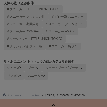
Mila Owen
人気の絞り込み条件
ミラオーウェン
# スニーカー LITTLE UNION TOKYO
MOIGE
# スニーカー クッション性
# グレー系 スニーカー
モワージュ
# スニーカー 期間限定
# スニーカー タイムセール
MUCHA
# スニーカー 20%OFF
# スニーカー ASICS
ミュシャ
# クッション性 LITTLE UNION TOKYO
# クッション性 グレー系
# スニーカー 街歩き
NEW Balance
ニューバランス
リトル ユニオン トウキョウの似たカテゴリを探す
nezu
シューズ
ブーツ
ショートブーツ/ブーティ
ネズ
サンダル
スニーカー
NIKE
ナイキ
NOWNS
シューズ
スニーカー
【ASICS】1203A605.101 GT-2160
ナウンス
TO
P
null.