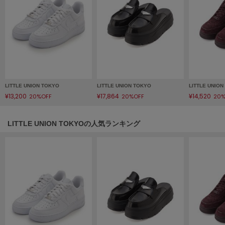
HUNTER
ハンター
HOKA ONEONE
ホカ オネオネ
KEEN
キーン
LITTLE UNION TOKYO
LITTLE UNION TOKYO
LITTLE UNIO
¥13,200
¥17,864
¥14,520
20%OFF
20%OFF
20%
LITTLE UNION TOKYOの人気ランキング
LAATO
ラート
le
ル
le coq sportif
ルコックスポルティフ
LeSportsac
レスポートサック