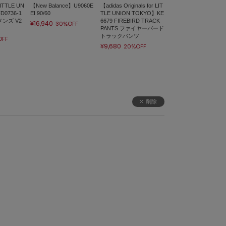
ITTLE UN
【New Balance】U9060E
【adidas Originals for LIT
D0736-1
EI 90/60
TLE UNION TOKYO】KE
メンズ V2
6679 FIREBIRD TRACK
¥16,940
30%OFF
PANTS ファイヤーバード
トラックパンツ
OFF
¥9,680
20%OFF
削除