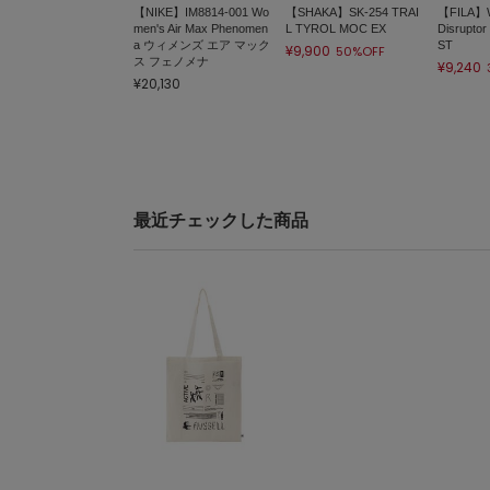
【NIKE】IM8814-001 Wo
【SHAKA】SK-254 TRAI
【FILA】W
men's Air Max Phenomen
L TYROL MOC EX
Disruptor
a ウィメンズ エア マック
ST
¥9,900
50%OFF
ス フェノメナ
¥9,240
¥20,130
最近チェックした商品