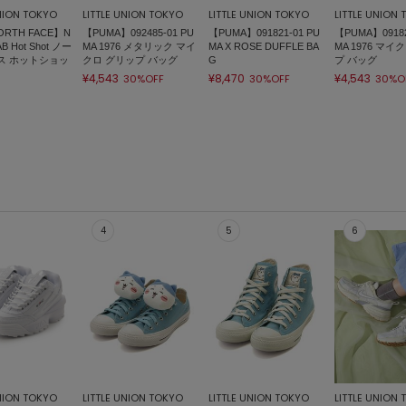
UNION TOKYO
LITTLE UNION TOKYO
LITTLE UNION TOKYO
LITTLE UNION
ORTH FACE】N
【PUMA】092485-01 PU
【PUMA】091821-01 PU
【PUMA】09182
AB Hot Shot ノー
MA 1976 メタリック マイ
MA X ROSE DUFFLE BA
MA 1976 マイ
ス ホットショッ
クロ グリップ バッグ
G
プ バッグ
¥4,543
¥8,470
¥4,543
30%OFF
30%OFF
30%O
UNION TOKYO
LITTLE UNION TOKYO
LITTLE UNION TOKYO
LITTLE UNION