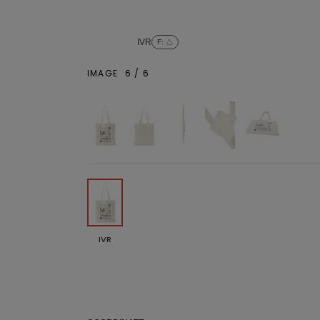
IVR
F
: △
IMAGE
6
/
6
IVR