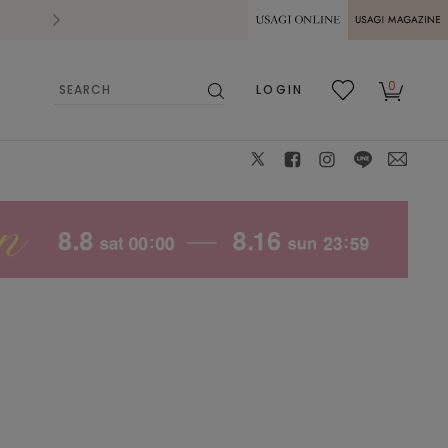
2026.07.28
熊本県熊本地方を震源とする地震の影響によ
USAGI ONLINE
USAGI
0
LOGIN
MAGAZINE
検
お気
カー
索
に入
ト
り
X
facebook
instagram
LINE
mail