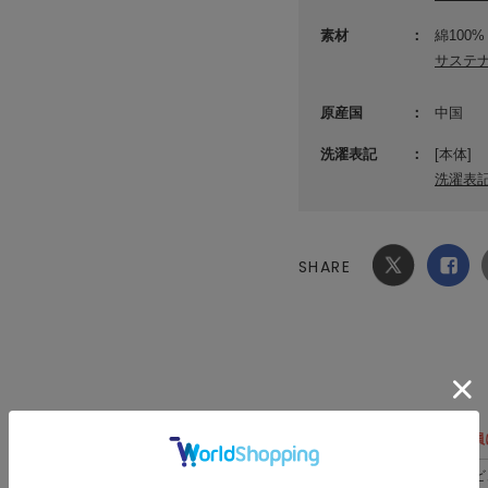
素材
綿100%
サステ
原産国
中国
洗濯表記
[本体]
洗濯表
SHARE
Xでシ
facebook
ェア
でシェ
ア
レビュー投稿で全員
レビ