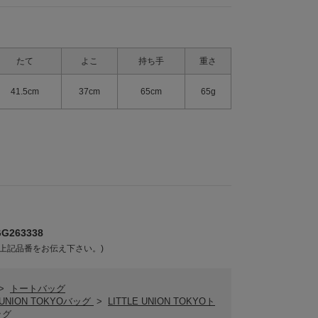
たて
よこ
持ち手
重さ
41.5cm
37cm
65cm
65g
263338
上記品番をお伝え下さい。)
>
トートバッグ
E UNION TOKYOバッグ
>
LITTLE UNION TOKYOト
ッグ