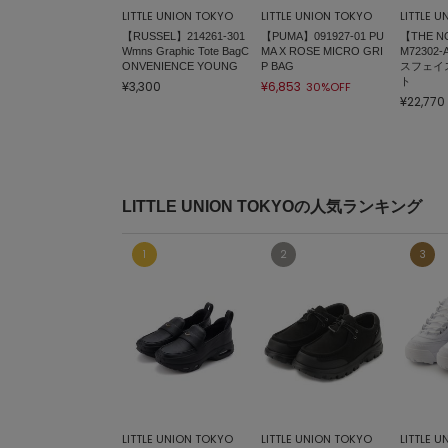
LITTLE UNION TOKYO
LITTLE UNION TOKYO
LITTLE 
【RUSSEL】214261-301
【PUMA】091927-01 PU
【THE N
Wmns Graphic Tote BagC
MA X ROSE MICRO GRI
M72302-
ONVENIENCE YOUNG
P BAG
スフェイ
ト
¥3,300
¥6,853
30%OFF
¥22,770
LITTLE UNION TOKYOの人気ランキング
LITTLE UNION TOKYO
LITTLE UNION TOKYO
LITTLE 