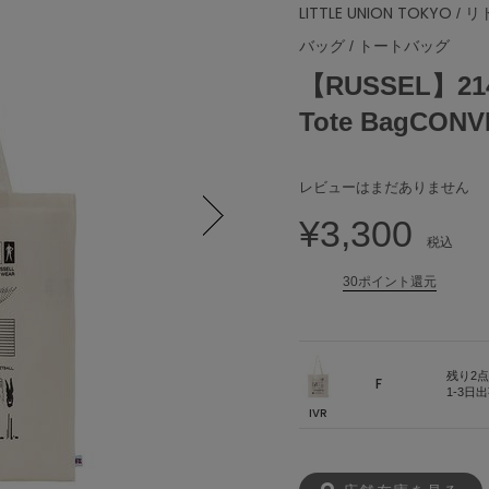
LITTLE UNION TOKYO
/ 
バッグ
/
トートバッグ
【RUSSEL】2142
Tote BagCON
レビューはまだありません
¥3,300
税込
Next
30ポイント還元
残り2点
F
1-3日
IVR