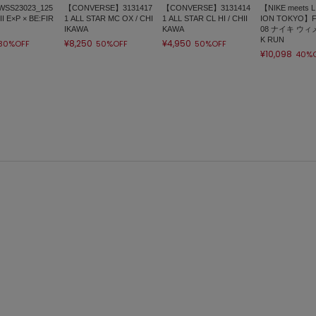
SS23023_125
【CONVERSE】3131417
【CONVERSE】3131414
【NIKE meets L
 II E×P × BE:FIR
1 ALL STAR MC OX / CHI
1 ALL STAR CL HI / CHII
ION TOKYO】F
IKAWA
KAWA
08 ナイキ ウィ
K RUN
¥8,250
¥4,950
30%OFF
50%OFF
50%OFF
¥10,098
40%