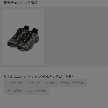
HUNTER
関連記事
最近チェックした商品
ハンター
HOKA ONEONE
ホカ オネオネ
KEEN
キーン
LAATO
ラート
le
ル
リトル ユニオン トウキョウの似たカテゴリを探す
シューズ
ブーツ
ショートブーツ/ブーティ
le coq sportif
ルコックスポルティフ
サンダル
スニーカー
LeSportsac
レスポートサック