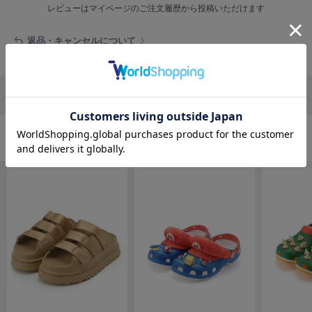
EIMY ISTOIRE
レビューはマイページのご注文履歴から投稿いただけます
エイミー イストワール
返品・キャンセルについて
emmi
エミ
emmi atelier
エミ アトリエ
リポストする
LINEで送る
emmi yoga
エミヨガ
シューズの人気ランキング
ETRÉ TOKYO
エトレトウキョウ
ey
アイ
FILA
フィラ
FRAY I.D