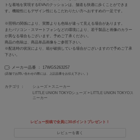
トな着地を実現するEVAのクッションは、舗道も快適に歩くことができま
す。機能性にもデザイン性にもこだわりたい方へおすすめの一足です。
célon
セロン
※照明の関係により、実際よりも色味が違って見える場合があります。
またパソコン・スマートフォンなどの環境により、若干製品と画像のカラー
Clarks Premium
クラークス
が異なる場合もございます。予めご了承ください。
商品の色味は、商品単品画像をご参照下さい。
※配送時の状況により、箱が破損している場合がございますので予めご了承
CODE A
コードエー
下さい。
COLE HAAN
メーカー品番 ： 17WGS263257
コール ハーン
(店舗でお問い合わせの際には、上記品番をお伝え下さい。)
CONVERSE
カテゴリ ：
シューズ
>
スニーカー
コンバース
LITTLE UNION TOKYOシューズ
>
LITTLE UNION TOKYOス
ニーカー
DANSKIN
ダンスキン
レビュー投稿で全員に30ポイントプレゼント！
レビューを書く