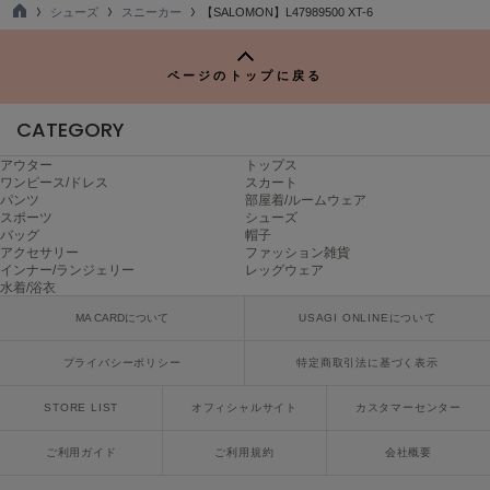
シューズ
スニーカー
【SALOMON】L47989500 XT-6
LILY BROWN
TO
リリーブラウン
P
ページのトップに戻る
LILY BROWN Lingerie
リリーブラウンランジェリー
CATEGORY
LITTLE UNION TOKYO
アウター
トップス
リトルユニオン トウキョウ
ワンピース/ドレス
スカート
パンツ
部屋着/ルームウェア
スポーツ
シューズ
バッグ
帽子
made of Organics
アクセサリー
ファッション雑貨
メイドオブオーガニクス
インナー/ランジェリー
レッグウェア
水着/浴衣
MICHU COQUETTE
MA CARDについて
USAGI ONLINEについて
ミチュ コケット
プライバシーポリシー
特定商取引法に基づく表示
MIESROHE
ミースロエ
STORE LIST
オフィシャルサイト
カスタマーセンター
miies miim
ご利用ガイド
ご利用規約
会社概要
ミーエスミーム