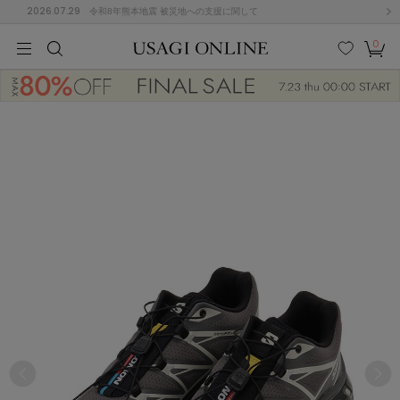
2026.07.29
令和8年熊本地震 被災地への支援に関して
0
MEN
MEN
KIDS
KIDS
BABY
BABY
BEAUTY
BEAUTY
LIFE STYLE
LIFE STYLE
検索
お気
カー
に入
ト
り
(646)
(2888)
B
C
D
E
F
G
I
J
K
L
M
N
ス/ドレス (1134)
P
Q
R
S
T
U
(543)
その
W
X
Y
Z
他
847)
ルームウェア (616)
ACYM
アシーム
(121)