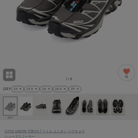
adidas
アディダス
(1978)
adidas by Stella McCartney
アディダス バイ ステラマッカートニー
862)
ALLISON BROWN
アリソンブラウン
97)
amabro
アマブロ
リー (632)
Ame no chi Hare
15
アメノチハレ
1
8
/
ョン雑貨 (849)
GRY
23
: ✕
23.5
: ✕
24
: ✕
24.5
: ✕
25
: ✕
AMOMMA
アモマ
/ランジェリー (127)
ánuans
ェア (119)
アニュアンス
GRY
ànuke
 (124)
LITTLE UNION TOKYO / リトル ユニオン トウキョウ
アンヌーク
シューズ
スニーカー