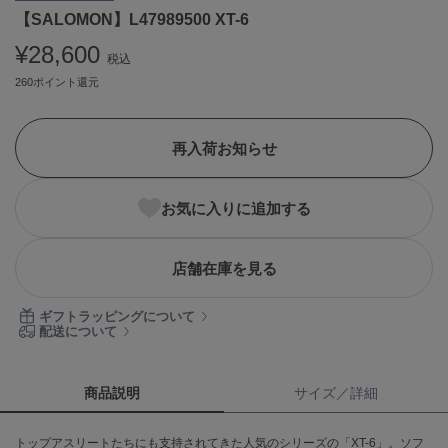
【SALOMON】L47989500 XT-6
ASICS
アシックス
¥28,600
税込
260ポイント還元
Ballelite
バレリット
再入荷お知らせ
BANDOLIER
バンドリヤー
お気に入りに追加する
Barbour
バブアー
店舗在庫を見る
Beyond Closet
ビヨンドクローゼット
ギフトラッピングについて
配送について
Calvin Klein
カルバン・クライン
商品説明
サイズ／詳細
CELFORD
トップアスリートたちにも支持されてきた人気のシリーズの「XT-6」。ソフ
セルフォード