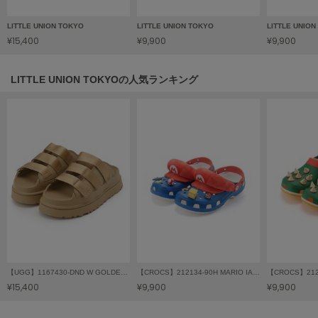
フレイアイディー
LITTLE UNION TOKYO
LITTLE UNION TOKYO
LITTLE UNIO
FURFUR
¥15,400
¥9,900
¥9,900
ファーファー
LITTLE UNION TOKYOの人気ランキング
gelato pique
ジェラート ピケ
GELATO PIQUE CAT&DOG
ジェラート ピケ キャットアンドドッグ
gelato pique Sleep
ジェラート ピケ スリープ
GRAMICCI
グラミチ
【UGG】1167430-DND W GOLDENGLOW SLIDE
【CROCS】212134-90H MARIO IAM CLS CLG
【CROCS】2121
Henon.
¥15,400
¥9,900
¥9,900
へノン