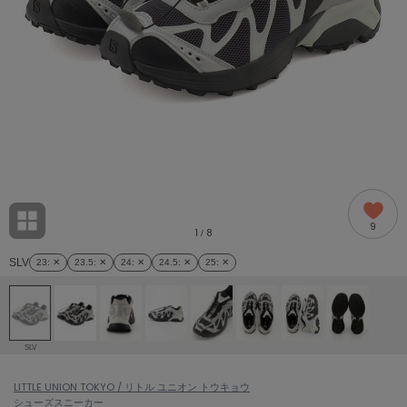
adidas
アディダス
(1994)
adidas by Stella McCartney
アディダス バイ ステラマッカートニー
889)
ALLISON BROWN
アリソンブラウン
98)
amabro
アマブロ
リー (649)
Ame no chi Hare
9
アメノチハレ
1
8
/
ョン雑貨 (853)
SLV
23
: ✕
23.5
: ✕
24
: ✕
24.5
: ✕
25
: ✕
AMOMMA
アモマ
/ランジェリー (127)
ánuans
ェア (119)
アニュアンス
SLV
ànuke
 (124)
LITTLE UNION TOKYO / リトル ユニオン トウキョウ
アンヌーク
シューズ
スニーカー