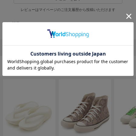
EIMY ISTOIRE
エイミー イストワール
レビューはマイページのご注文履歴から投稿いただけます
emmi
エミ
返品・キャンセルについて
emmi atelier
エミ アトリエ
リポストする
LINEで送る
emmi yoga
エミヨガ
ETRÉ TOKYO
シューズの人気ランキング
エトレトウキョウ
ey
アイ
FILA
フィラ
FRAY I.D