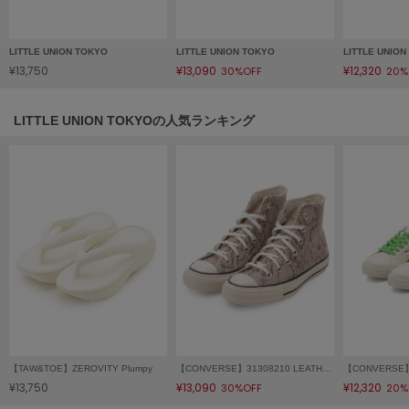
フレイアイディー
FURFUR
LITTLE UNION TOKYO
LITTLE UNION TOKYO
LITTLE UNIO
ファーファー
¥13,750
¥13,090
¥12,320
30%OFF
20%
LITTLE UNION TOKYOの人気ランキング
gelato pique
ジェラート ピケ
GELATO PIQUE CAT&DOG
ジェラート ピケ キャットアンドドッグ
gelato pique Sleep
ジェラート ピケ スリープ
GRAMICCI
グラミチ
Henon.
【TAW&TOE】ZEROVITY Plumpy
【CONVERSE】31308210 LEATHER ALL STAR US PYTHON HI
へノン
¥13,750
¥13,090
¥12,320
30%OFF
20%