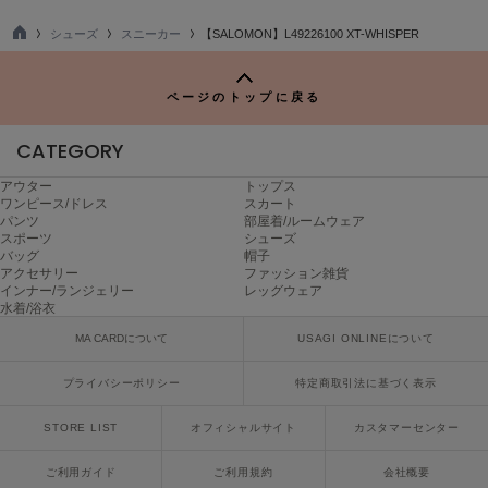
LILY BROWN
シューズ
スニーカー
【SALOMON】L49226100 XT-WHISPER
リリーブラウン
TO
P
LILY BROWN Lingerie
ページのトップに戻る
リリーブラウンランジェリー
CATEGORY
LITTLE UNION TOKYO
リトルユニオン トウキョウ
アウター
トップス
ワンピース/ドレス
スカート
パンツ
部屋着/ルームウェア
スポーツ
シューズ
made of Organics
バッグ
帽子
メイドオブオーガニクス
アクセサリー
ファッション雑貨
インナー/ランジェリー
レッグウェア
水着/浴衣
MICHU COQUETTE
ミチュ コケット
MA CARDについて
USAGI ONLINEについて
MIESROHE
プライバシーポリシー
特定商取引法に基づく表示
ミースロエ
STORE LIST
オフィシャルサイト
カスタマーセンター
miies miim
ミーエスミーム
ご利用ガイド
ご利用規約
会社概要