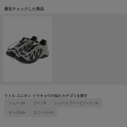
HUNTER
ハンター
関連記事
最近チェックした商品
HOKA ONEONE
ホカ オネオネ
KEEN
キーン
LAATO
ラート
le
ル
リトル ユニオン トウキョウの似たカテゴリを探す
le coq sportif
シューズ
ブーツ
ショートブーツ/ブーティ
ルコックスポルティフ
サンダル
スニーカー
LeSportsac
レスポートサック