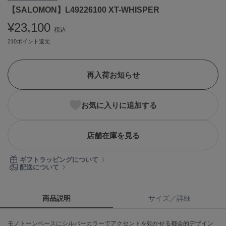
【SALOMON】L49226100 XT-WHISPER
ASICS
アシックス
¥23,100
税込
210ポイント還元
Ballelite
バレリット
再入荷お知らせ
BANDOLIER
バンドリヤー
お気に入りに追加する
Barbour
バブアー
店舗在庫を見る
Beyond Closet
ビヨンドクローゼット
ギフトラッピングについて
配送について
Calvin Klein
カルバン・クライン
商品説明
サイズ／詳細
CELFORD
モノトーンベースにシルバーカラーでアクセントを効かせる都会的デザイン
セルフォード