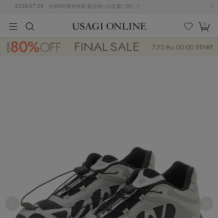
2026.07.29
令和8年熊本地震 被災地への支援に関して
0
MEN
MEN
KIDS
KIDS
BABY
BABY
BEAUTY
BEAUTY
LIFE STYLE
LIFE STYLE
検索
お気
カー
に入
ト
り
(675)
(2899)
B
C
D
E
F
G
I
J
K
L
M
N
ス/ドレス (1138)
P
Q
R
S
T
U
(545)
その
W
X
Y
Z
他
849)
ルームウェア (534)
ACYM
アシーム
(121)