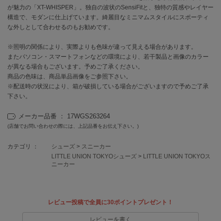
が魅力の「XT-WHISPER」。独自の波状のSensiFitと、独特の質感やレイヤー
構造で、モダンに仕上げています。綺麗目なミニマムスタイルにスポーティ
célon
な外しとして合わせるのもお勧めです。
セロン
※照明の関係により、実際よりも色味が違って見える場合があります。
Clarks Premium
クラークス
またパソコン・スマートフォンなどの環境により、若干製品と画像のカラー
が異なる場合もございます。予めご了承ください。
商品の色味は、商品単品画像をご参照下さい。
CODE A
コードエー
※配送時の状況により、箱が破損している場合がございますので予めご了承
下さい。
COLE HAAN
コール ハーン
メーカー品番 ： 17WGS263264
(店舗でお問い合わせの際には、上記品番をお伝え下さい。)
CONVERSE
コンバース
カテゴリ ：
シューズ
>
スニーカー
LITTLE UNION TOKYOシューズ
>
LITTLE UNION TOKYOス
ニーカー
DANSKIN
ダンスキン
レビュー投稿で全員に30ポイントプレゼント！
レビューを書く