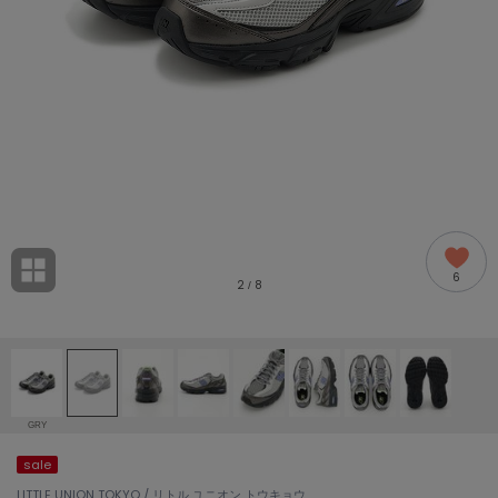
adidas
アディダス
(2005)
adidas by Stella McCartney
アディダス バイ ステラマッカートニー
916)
ALLISON BROWN
アリソンブラウン
07)
amabro
アマブロ
リー (664)
Ame no chi Hare
6
アメノチハレ
2
8
/
ョン雑貨 (865)
AMOMMA
アモマ
/ランジェリー (127)
ánuans
ェア (121)
アニュアンス
GRY
ànuke
sale
 (124)
アンヌーク
LITTLE UNION TOKYO / リトル ユニオン トウキョウ