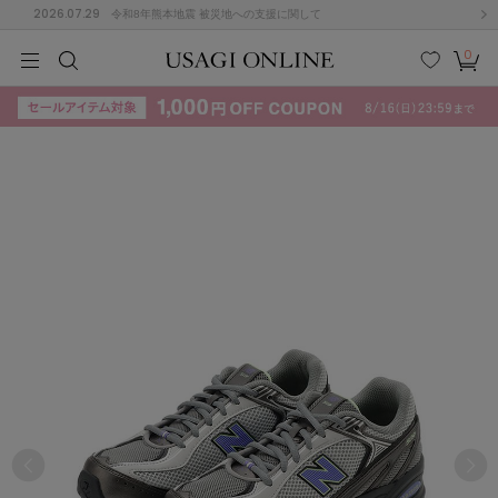
2026.07.29
令和8年熊本地震 被災地への支援に関して
0
MEN
MEN
KIDS
KIDS
BABY
BABY
BEAUTY
BEAUTY
LIFE STYLE
LIFE STYLE
検索
お気
カー
に入
ト
り
(715)
(3074)
B
C
D
E
F
G
I
J
K
L
M
N
ス/ドレス (1179)
P
Q
R
S
T
U
(570)
その
W
X
Y
Z
他
890)
ルームウェア (535)
ACYM
アシーム
(121)