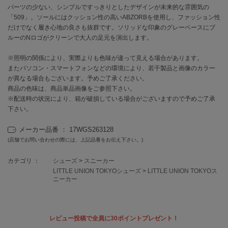
パーツの少ない、シンプルですっきりとしたデザインが未来的な雰囲気の
「509」。ソールにはクッション性の高いABZORBを使用し、ファッション性
célon
だけでなく履き心地の良さも抜群です。ソリッドな印象のグレーベースにブ
セロン
ルーのNロゴがクリーンで大人の足元を演出します。
Clarks Premium
クラークス
※照明の関係により、実際よりも色味が違って見える場合があります。
またパソコン・スマートフォンなどの環境により、若干製品と画像のカラー
が異なる場合もございます。予めご了承ください。
CODE A
コードエー
商品の色味は、商品単品画像をご参照下さい。
※配送時の状況により、箱が破損している場合がございますので予めご了承
COLE HAAN
下さい。
コール ハーン
メーカー品番 ： 17WGS263128
CONVERSE
(店舗でお問い合わせの際には、上記品番をお伝え下さい。)
コンバース
カテゴリ ：
シューズ
>
スニーカー
LITTLE UNION TOKYOシューズ
>
LITTLE UNION TOKYOス
ニーカー
DANSKIN
ダンスキン
レビュー投稿で全員に30ポイントプレゼント！