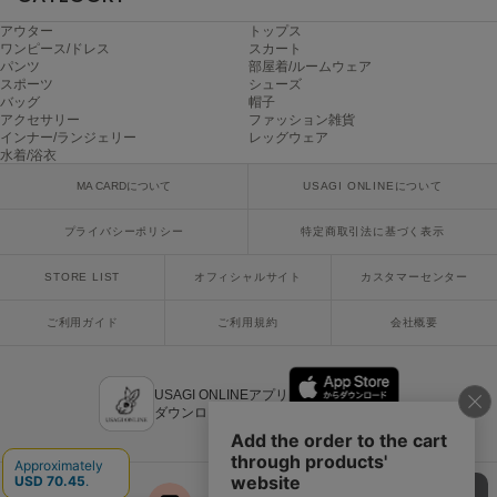
Mila Owen
ミラオーウェン
アウター
トップス
ワンピース/ドレス
スカート
パンツ
部屋着/ルームウェア
MOIGE
スポーツ
シューズ
モワージュ
バッグ
帽子
アクセサリー
ファッション雑貨
インナー/ランジェリー
レッグウェア
MUCHA
ミュシャ
水着/浴衣
MA CARDについて
USAGI ONLINEについて
プライバシーポリシー
特定商取引法に基づく表示
NEW Balance
ニューバランス
STORE LIST
オフィシャルサイト
カスタマーセンター
nezu
ネズ
ご利用ガイド
ご利用規約
会社概要
NIKE
ナイキ
USAGI ONLINEアプリ
ダウンロードはこちら
NOWNS
ナウンス
null.