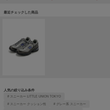
HUNTER
ハンター
関連記事
最近チェックした商品
HOKA ONEONE
ホカ オネオネ
KEEN
キーン
LAATO
ラート
le
ル
le coq sportif
人気の絞り込み条件
ルコックスポルティフ
# スニーカー LITTLE UNION TOKYO
LeSportsac
# スニーカー クッション性
# グレー系 スニーカー
レスポートサック