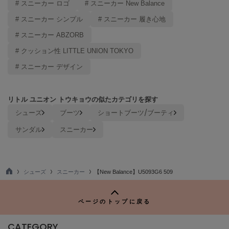
# スニーカー ロゴ
# スニーカー New Balance
LILY BROWN
# スニーカー シンプル
# スニーカー 履き心地
リリーブラウン
# スニーカー ABZORB
LILY BROWN Lingerie
リリーブラウンランジェリー
# クッション性 LITTLE UNION TOKYO
# スニーカー デザイン
LITTLE UNION TOKYO
リトルユニオン トウキョウ
リトル ユニオン トウキョウの似たカテゴリを探す
シューズ
ブーツ
ショートブーツ/ブーティ
made of Organics
メイドオブオーガニクス
サンダル
スニーカー
MICHU COQUETTE
ミチュ コケット
シューズ
スニーカー
【New Balance】U5093G6 509
MIESROHE
TO
ミースロエ
P
ページのトップに戻る
miies miim
ミーエスミーム
CATEGORY