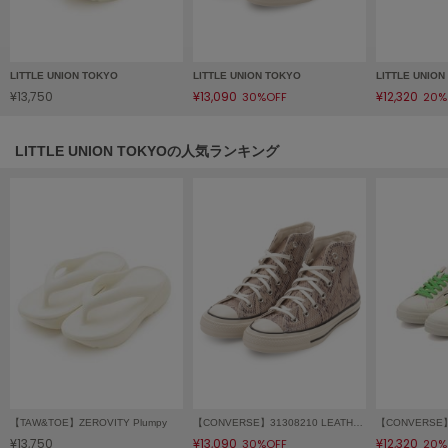
フレイアイディー
FURFUR
ファーファー
LITTLE UNION TOKYO
LITTLE UNION TOKYO
LITTLE UNIO
¥13,750
¥13,090
¥12,320
30%OFF
20%
gelato pique
ジェラート ピケ
LITTLE UNION TOKYOの人気ランキング
GELATO PIQUE CAT&DOG
ジェラート ピケ キャットアンドドッグ
gelato pique Sleep
ジェラート ピケ スリープ
GRAMICCI
グラミチ
Henon.
へノン
【TAW&TOE】ZEROVITY Plumpy
【CONVERSE】31308210 LEATHER ALL STAR US PYTHON HI
¥13,750
¥13,090
¥12,320
30%OFF
20%