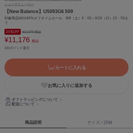
シューズ
スニーカー
ASICS
アシックス
【New Balance】U5093G6 509
対象商品MAX40%オフタイムセール 8/8（土）0：00～8/16（日）23：59ま
で
20%
OFF
¥13,970
税込
Ballelite
バレリット
¥11,176
税込
101ポイント還元
BANDOLIER
バンドリヤー
カートに入れる
Barbour
バブアー
Beyond Closet
お気に入りに追加する
ビヨンドクローゼット
ギフトラッピングについて
配送について
Calvin Klein
カルバン・クライン
商品説明
サイズ／詳細
CELFORD
セルフォード