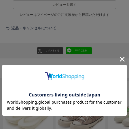
EIMY ISTOIRE
レビューを書く
エイミー イストワール
レビューはマイページのご注文履歴から投稿いただけます
emmi
エミ
返品・キャンセルについて
emmi atelier
エミ アトリエ
emmi yoga
リポストする
LINEで送る
エミヨガ
ETRÉ TOKYO
エトレトウキョウ
シューズの人気ランキング
ey
アイ
FILA
フィラ
FRAY I.D