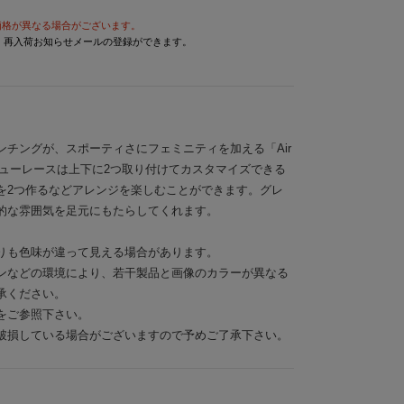
価格が異なる場合がございます。
と、再入荷お知らせメールの登録ができます。
チングが、スポーティさにフェミニティを加える「Air
MME」。シューレースは上下に2つ取り付けてカスタマイズできる
を2つ作るなどアレンジを楽しむことができます。グレ
的な雰囲気を足元にもたらしてくれます。
りも色味が違って見える場合があります。
ンなどの環境により、若干製品と画像のカラーが異なる
承ください。
をご参照下さい。
破損している場合がございますので予めご了承下さい。