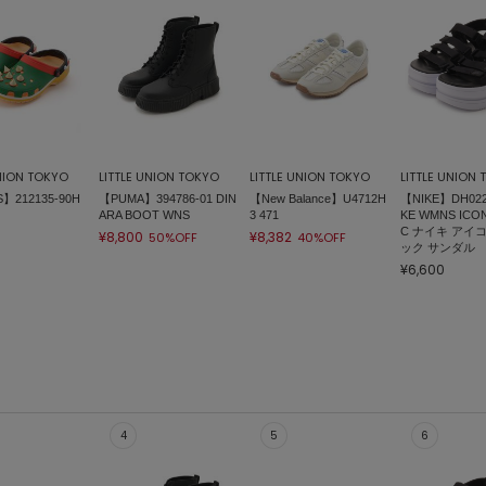
UNION TOKYO
LITTLE UNION TOKYO
LITTLE UNION TOKYO
LITTLE UNION
】212135-90H
【PUMA】394786-01 DIN
【New Balance】U4712H
【NIKE】DH0223
ARA BOOT WNS
3 471
KE WMNS ICON
C ナイキ アイ
¥8,800
¥8,382
50%OFF
40%OFF
ック サンダル
¥6,600