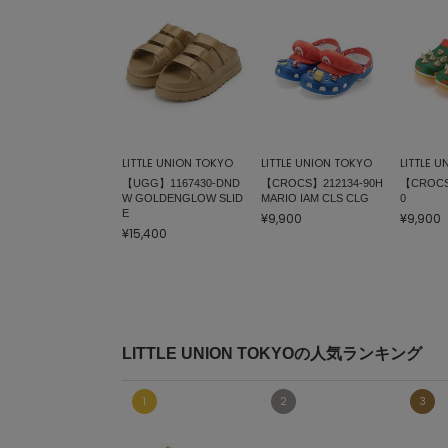
LITTLE UNION TOKYO
LITTLE UNION TOKYO
LITTLE 
【UGG】1167430-DND
【CROCS】212134-90H
【CROCS
W GOLDENGLOW SLID
MARIO IAM CLS CLG
0
E
¥9,900
¥9,900
¥15,400
LITTLE UNION TOKYOの人気ランキング