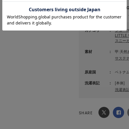
メーカー品番 ： 17WGS
(店舗でお問い合わせの際には、
カテゴリ
シュー
LITTL
スニー
素材
甲:天然
サステ
原産国
ベトナ
洗濯表記
[本体]
洗濯表
SHARE
Xでシ
facebook
ェア
でシェ