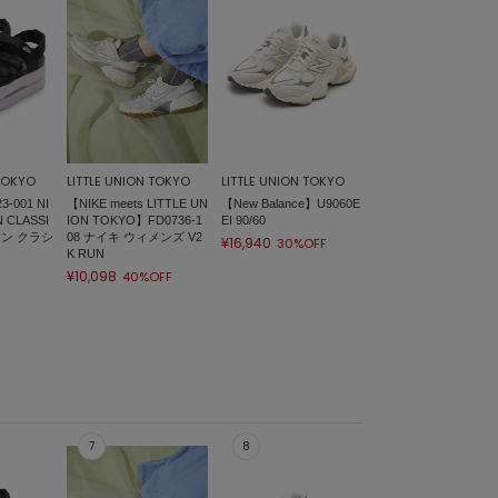
 TOKYO
LITTLE UNION TOKYO
LITTLE UNION TOKYO
-001 NI
【NIKE meets LITTLE UN
【New Balance】U9060E
 CLASSI
ION TOKYO】FD0736-1
EI 90/60
コン クラシ
08 ナイキ ウィメンズ V2
¥16,940
30%OFF
K RUN
¥10,098
40%OFF