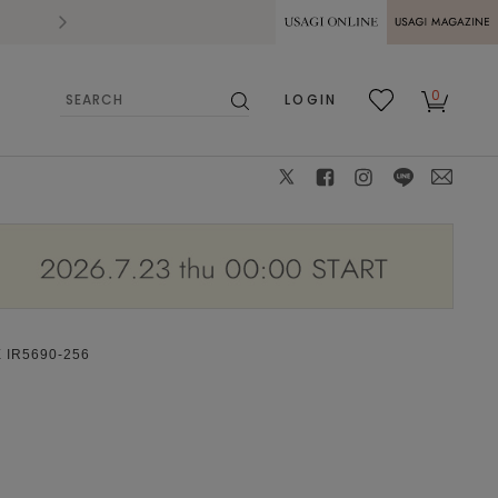
2026.07.28
熊本県熊本地方を震源とする地震の影響によ
USAGI ONLINE
USAGI
0
LOGIN
MAGAZINE
検
お気
カー
索
に入
ト
り
X
facebook
instagram
LINE
mail
IR5690-256