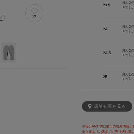
残り2点
23.5
1-3日
17
 △
残り2点
24
1-3日
残り2点
24.5
1-3日
残り1点
25
1-3日
店舗在庫を見る
※毎日AM1:30に前日の在庫情報
※在庫ありの表示でも売り切れ等