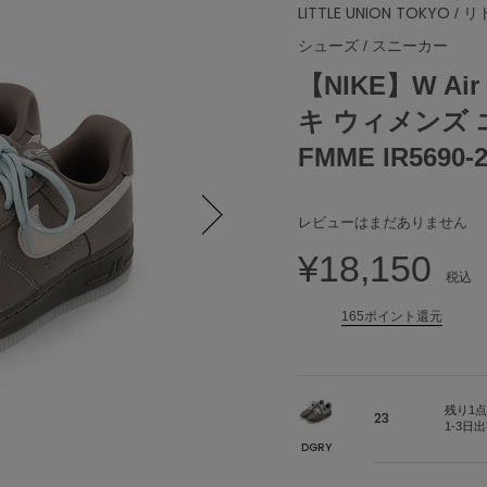
LITTLE UNION TOKYO
/ 
シューズ
/
スニーカー
【NIKE】W Air 
キ ウィメンズ エア
FMME IR5690-
レビューはまだありません
Next
¥18,150
税込
165ポイント還元
残り1点
23
1-3日
DGRY