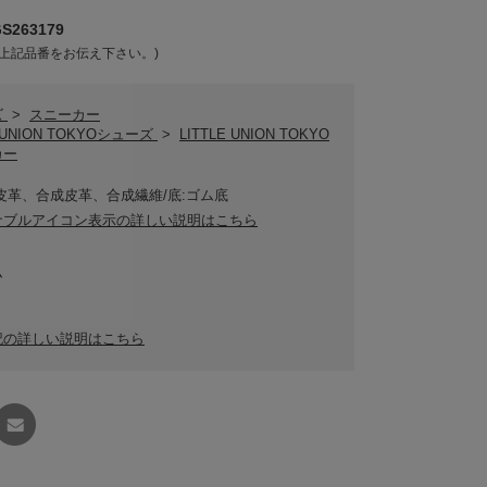
263179
上記品番をお伝え下さい。)
ズ
>
スニーカー
E UNION TOKYOシューズ
>
LITTLE UNION TOKYO
カー
皮革、合成皮革、合成繊維/底:ゴム底
ナブルアイコン表示の詳しい説明はこちら
ム
記の詳しい説明はこちら
友達に
教える