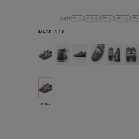
DGRY
23
: △
23.5
: △
24
: △
24.5
: △
25
:
IMAGE
8
/
8
DGRY