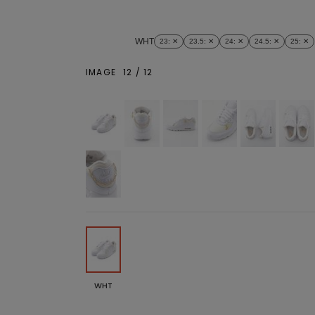
WHT
23
: ✕
23.5
: ✕
24
: ✕
24.5
: ✕
25
: ✕
IMAGE
12
/
12
WHT