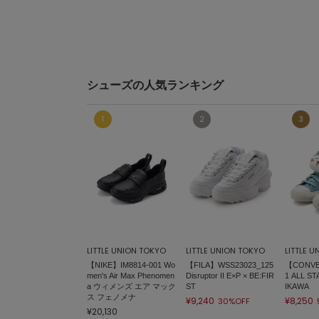
シューズの人気ランキング
LITTLE UNION TOKYO
LITTLE UNION TOKYO
LITTLE 
【NIKE】IM8814-001 Wo
【FILA】WSS23023_125
【CONVE
men's Air Max Phenomen
Disruptor II E×P × BE:FIR
1 ALL ST
a ウィメンズ エア マック
ST
IKAWA
ス フェノメナ
¥9,240
¥8,250
30%OFF
¥20,130