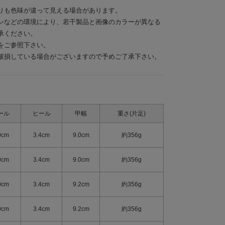
りも色味が違って見える場合があります。
ンなどの環境により、若干製品と画像のカラーが異なる
承ください。
をご参照下さい。
破損している場合がございますので予めご了承下さい。
ール
ヒール
甲幅
重さ(片足)
0cm
3.4cm
9.0cm
約356g
0cm
3.4cm
9.0cm
約356g
0cm
3.4cm
9.2cm
約356g
0cm
3.4cm
9.2cm
約356g