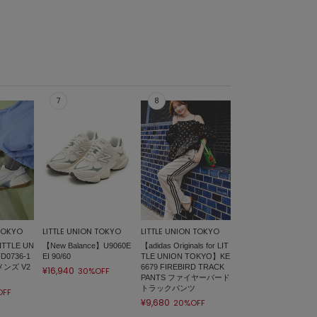
 TOKYO
LITTLE UNION TOKYO
LITTLE UNION TOKYO
ITTLE UN
【New Balance】U9060E
【adidas Originals for LIT
D0736-1
EI 90/60
TLE UNION TOKYO】KE
メンズ V2
6679 FIREBIRD TRACK
¥16,940
30%OFF
PANTS ファイヤーバード
トラックパンツ
OFF
¥9,680
20%OFF