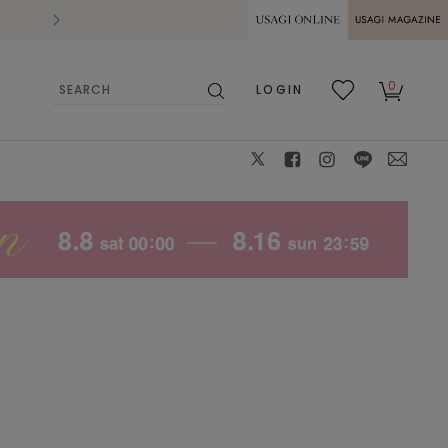
2026.07.28
熊本県熊本地方を震源とする地震の影響によ
USAGI ONLINE
USAGI
0
LOGIN
MAGAZINE
検
お気
カー
索
に入
ト
り
X
facebook
instagram
LINE
mail