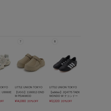
 TOKYO
LITTLE UNION TOKYO
LITTLE UNION TOKYO
】U9060E
【UGG】1166912-DND
【adidas】JQ4775 TAEK
M PEAKMOD
WONDO W テコンドー
¥14,080
¥12,320
OFF
20%OFF
20%OFF