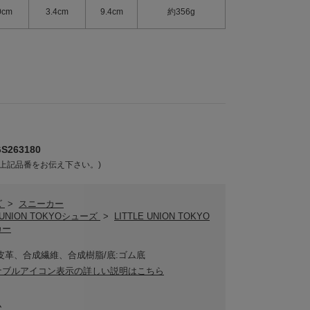
0cm
3.4cm
9.4cm
約356g
263180
上記品番をお伝え下さい。)
ズ
>
スニーカー
E UNION TOKYOシューズ
>
LITTLE UNION TOKYO
カー
皮革、合成繊維、合成樹脂/底:ゴム底
ナブルアイコン表示の詳しい説明はこちら
ム