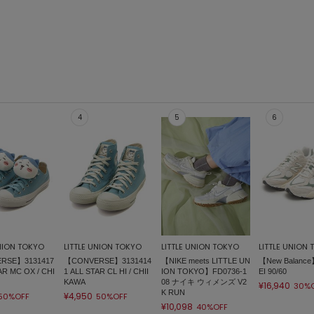
UNION TOKYO
LITTLE UNION TOKYO
LITTLE UNION TOKYO
LITTLE UNION
RSE】3131417
【CONVERSE】3131414
【NIKE meets LITTLE UN
【New Balance
AR MC OX / CHI
1 ALL STAR CL HI / CHII
ION TOKYO】FD0736-1
EI 90/60
KAWA
08 ナイキ ウィメンズ V2
¥16,940
30%
K RUN
¥4,950
50%OFF
50%OFF
¥10,098
40%OFF