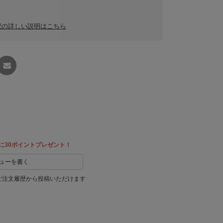
記の詳しい説明はこちら
友達に
教える
に30ポイントプレゼント！
ューを書く
ご注文履歴から投稿いただけます