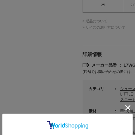
25
2.
> 返品について
> サイズの測り方について
詳細情報
メーカー品番 ： 17WGS
(店舗でお問い合わせの際には、
カテゴリ
シュー
LITTL
スニー
素材
甲:天然
サステ
原産国
ベトナ