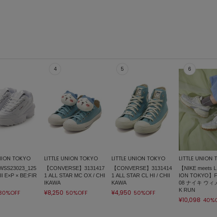
UNION TOKYO
LITTLE UNION TOKYO
LITTLE UNION TOKYO
LITTLE UNION
SS23023_125
【CONVERSE】3131417
【CONVERSE】3131414
【NIKE meets L
 II E×P × BE:FIR
1 ALL STAR MC OX / CHI
1 ALL STAR CL HI / CHII
ION TOKYO】F
IKAWA
KAWA
08 ナイキ ウィ
K RUN
¥8,250
¥4,950
30%OFF
50%OFF
50%OFF
¥10,098
40%