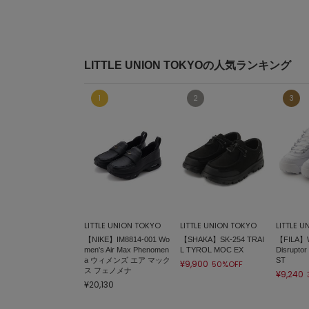
LITTLE UNION TOKYOの人気ランキング
LITTLE UNION TOKYO
LITTLE UNION TOKYO
LITTLE 
【NIKE】IM8814-001 Wo
【SHAKA】SK-254 TRAI
【FILA】W
men's Air Max Phenomen
L TYROL MOC EX
Disruptor
a ウィメンズ エア マック
ST
¥9,900
50%OFF
ス フェノメナ
¥9,240
¥20,130