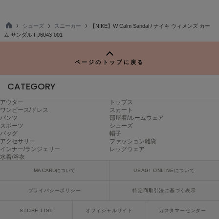
LILY BROWN
リリーブラウン
シューズ
スニーカー
【NIKE】W Calm Sandal / ナイキ ウィメンズ カー
TO
ム サンダル FJ6043-001
LILY BROWN Lingerie
P
リリーブラウンランジェリー
ページのトップに戻る
LITTLE UNION TOKYO
リトルユニオン トウキョウ
CATEGORY
アウター
トップス
ワンピース/ドレス
スカート
made of Organics
パンツ
部屋着/ルームウェア
メイドオブオーガニクス
スポーツ
シューズ
バッグ
帽子
MICHU COQUETTE
アクセサリー
ファッション雑貨
ミチュ コケット
インナー/ランジェリー
レッグウェア
水着/浴衣
MIESROHE
MA CARDについて
USAGI ONLINEについて
ミースロエ
プライバシーポリシー
特定商取引法に基づく表示
miies miim
ミーエスミーム
STORE LIST
オフィシャルサイト
カスタマーセンター