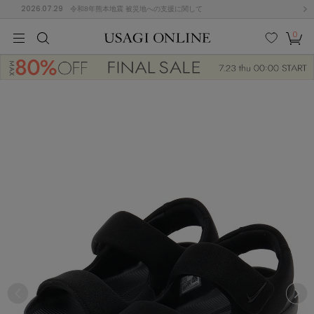
2026.07.29
令和8年熊本地震 被災地への支援に関して
0
MEN
MEN
KIDS
KIDS
BABY
BABY
BEAUTY
BEAUTY
LIFE STYLE
LIFE STYLE
検索
お気
カー
に入
ト
り
(646)
(2888)
B
C
D
E
F
G
I
J
K
L
M
N
ス/ドレス (1134)
P
Q
R
S
T
U
(543)
その
W
X
Y
Z
他
847)
ルームウェア (534)
ACYM
アシーム
(121)