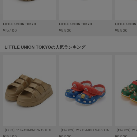
フレイアイディー
FURFUR
ファーファー
LITTLE UNION TOKYO
LITTLE UNION TOKYO
LITTLE UNIO
¥15,400
¥9,900
¥9,900
gelato pique
ジェラート ピケ
LITTLE UNION TOKYOの人気ランキング
GELATO PIQUE CAT&DOG
ジェラート ピケ キャットアンドドッグ
gelato pique Sleep
ジェラート ピケ スリープ
GRAMICCI
グラミチ
Henon.
へノン
【UGG】1167430-DND W GOLDENGLOW SLIDE
【CROCS】212134-90H MARIO IAM CLS CLG
【CROCS】2121
¥15,400
¥9,900
¥9,900