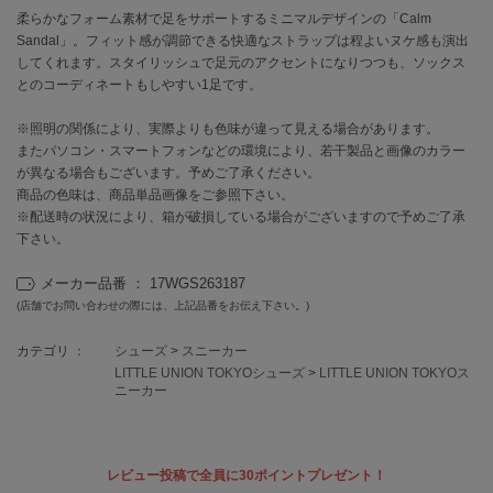
柔らかなフォーム素材で足をサポートするミニマルデザインの「Calm
Sandal」。フィット感が調節できる快適なストラップは程よいヌケ感も演出
célon
セロン
してくれます。スタイリッシュで足元のアクセントになりつつも、ソックス
とのコーディネートもしやすい1足です。
Clarks Premium
クラークス
※照明の関係により、実際よりも色味が違って見える場合があります。
またパソコン・スマートフォンなどの環境により、若干製品と画像のカラー
CODE A
が異なる場合もございます。予めご了承ください。
コードエー
商品の色味は、商品単品画像をご参照下さい。
※配送時の状況により、箱が破損している場合がございますので予めご了承
COLE HAAN
下さい。
コール ハーン
メーカー品番 ： 17WGS263187
CONVERSE
(店舗でお問い合わせの際には、上記品番をお伝え下さい。)
コンバース
カテゴリ ：
シューズ
>
スニーカー
LITTLE UNION TOKYOシューズ
>
LITTLE UNION TOKYOス
ニーカー
DANSKIN
ダンスキン
レビュー投稿で全員に30ポイントプレゼント！