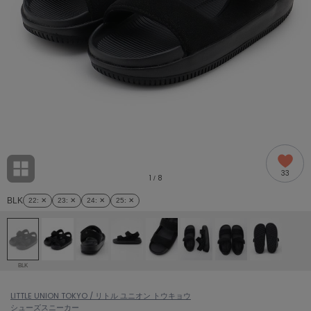
adidas
アディダス
(1978)
adidas by Stella McCartney
アディダス バイ ステラマッカートニー
858)
ALLISON BROWN
アリソンブラウン
97)
amabro
アマブロ
リー (632)
Ame no chi Hare
33
アメノチハレ
1
8
/
ョン雑貨 (842)
BLK
22
: ✕
23
: ✕
24
: ✕
25
: ✕
AMOMMA
アモマ
/ランジェリー (127)
ánuans
ェア (119)
アニュアンス
BLK
ànuke
 (124)
LITTLE UNION TOKYO / リトル ユニオン トウキョウ
アンヌーク
シューズ
スニーカー