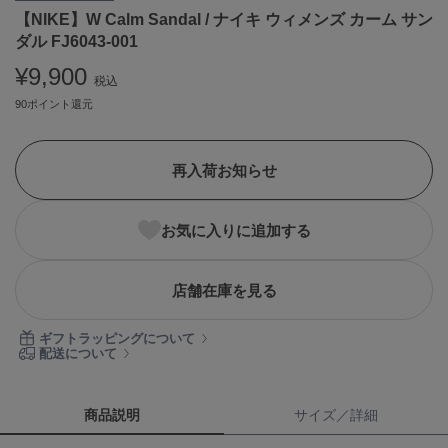
【NIKE】W Calm Sandal / ナイキ ウィメンズ カーム サン
ASICS
アシックス
ダル FJ6043-001
¥9,900
税込
90ポイント還元
Ballelite
バレリット
再入荷お知らせ
BANDOLIER
バンドリヤー
Barbour
お気に入りに追加する
バブアー
Beyond Closet
店舗在庫を見る
ビヨンドクローゼット
ギフトラッピングについて
配送について
Calvin Klein
カルバン・クライン
商品説明
サイズ／詳細
CELFORD
セルフォード