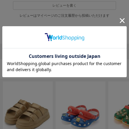
EIMY ISTOIRE
エイミー イストワール
レビューを書く
レビューはマイページのご注文履歴から投稿いただけます
emmi
エミ
返品・キャンセルについて
emmi atelier
エミ アトリエ
emmi yoga
リポストする
LINEで送る
エミヨガ
ETRÉ TOKYO
エトレトウキョウ
シューズの人気ランキング
ey
アイ
FILA
フィラ
FRAY I.D