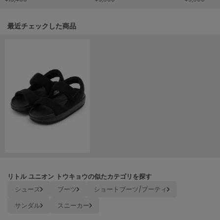
HUNTER
ハンター
関連記事
最近チェックした商品
HOKA ONEONE
ホカ オネオネ
KEEN
キーン
LAATO
ラート
le
ル
リトル ユニオン トウキョウの似たカテゴリを探す
le coq sportif
ルコックスポルティフ
シューズ
ブーツ
ショートブーツ/ブーティ
サンダル
スニーカー
LeSportsac
レスポートサック