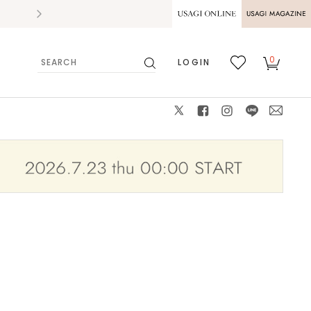
2026.07.28
熊本県熊本地方を震源とする地震の影響によ
USAGI ONLINE
USAGI
0
LOGIN
MAGAZINE
検
お気
カー
索
に入
ト
り
X
facebook
instagram
LINE
mail