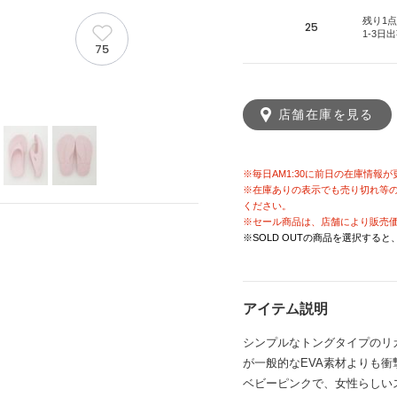
残り1点
25
1-3日
75
店舗在庫を見る
※毎日AM1:30に前日の在庫情報
※在庫ありの表示でも売り切れ等
ください。
※セール商品は、店舗により販売
※SOLD OUTの商品を選択する
アイテム説明
シンプルなトングタイプのリカバリ
が一般的なEVA素材よりも
ベビーピンクで、女性らしい