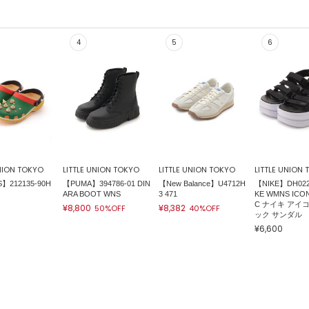
UNION TOKYO
LITTLE UNION TOKYO
LITTLE UNION TOKYO
LITTLE UNION
】212135-90H
【PUMA】394786-01 DIN
【New Balance】U4712H
【NIKE】DH0223
ARA BOOT WNS
3 471
KE WMNS ICON
C ナイキ アイ
¥8,800
¥8,382
50%OFF
40%OFF
ック サンダル
¥6,600