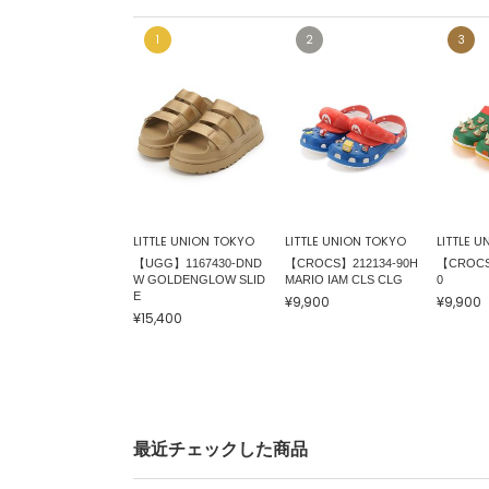
LITTLE UNION TOKYO
LITTLE UNION TOKYO
LITTLE 
【UGG】1167430-DND
【CROCS】212134-90H
【CROCS
W GOLDENGLOW SLID
MARIO IAM CLS CLG
0
E
¥9,900
¥9,900
¥15,400
最近チェックした商品