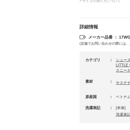
> サイズの測り方について
詳細情報
メーカー品番 ： 17WGS
(店舗でお問い合わせの際には、
カテゴリ
シュー
LITTL
スニー
素材
サステ
原産国
ベトナ
洗濯表記
[本体]
洗濯表