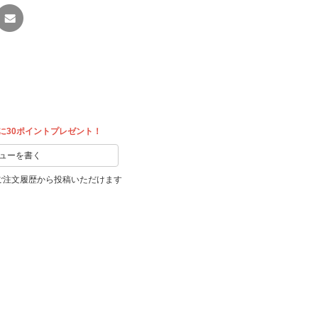
友達に
教える
に30ポイントプレゼント！
ューを書く
ご注文履歴から投稿いただけます