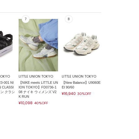
 TOKYO
LITTLE UNION TOKYO
LITTLE UNION TOKYO
-001 NI
【NIKE meets LITTLE UN
【New Balance】U9060E
 CLASSI
ION TOKYO】FD0736-1
EI 90/60
コン クラシ
08 ナイキ ウィメンズ V2
¥16,940
30%OFF
K RUN
¥10,098
40%OFF