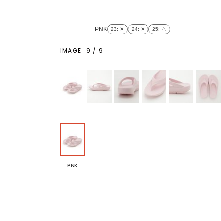
PNK
23
: ✕
24
: ✕
25
: △
IMAGE
9
/
9
PNK