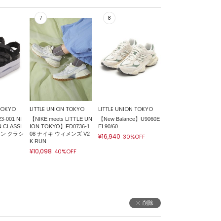
 TOKYO
LITTLE UNION TOKYO
LITTLE UNION TOKYO
-001 NI
【NIKE meets LITTLE UN
【New Balance】U9060E
 CLASSI
ION TOKYO】FD0736-1
EI 90/60
コン クラシ
08 ナイキ ウィメンズ V2
¥16,940
30%OFF
K RUN
¥10,098
40%OFF
削除