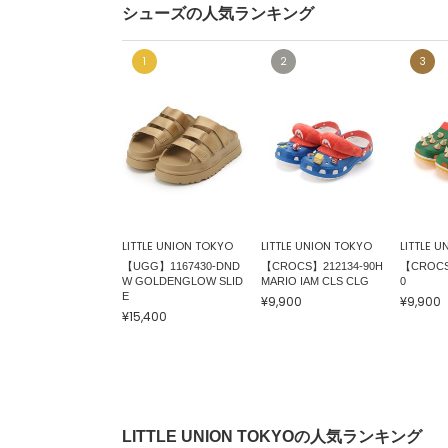
シューズの人気ランキング
LITTLE UNION TOKYO
LITTLE UNION TOKYO
LITTLE 
【UGG】1167430-DND
【CROCS】212134-90H
【CROCS
W GOLDENGLOW SLID
MARIO IAM CLS CLG
0
E
¥9,900
¥9,900
¥15,400
LITTLE UNION TOKYOの人気ランキング