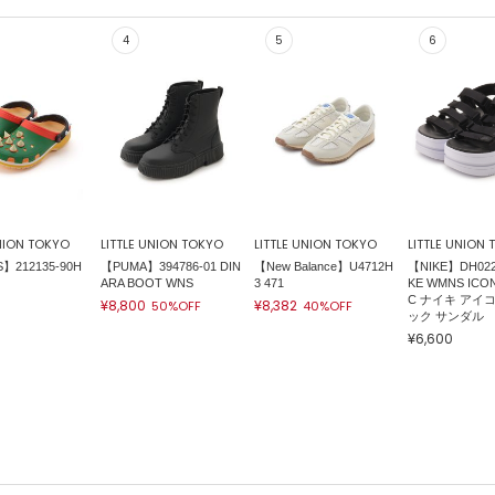
UNION TOKYO
LITTLE UNION TOKYO
LITTLE UNION TOKYO
LITTLE UNION
】212135-90H
【PUMA】394786-01 DIN
【New Balance】U4712H
【NIKE】DH0223
ARA BOOT WNS
3 471
KE WMNS ICON
C ナイキ アイ
¥8,800
¥8,382
50%OFF
40%OFF
ック サンダル
¥6,600