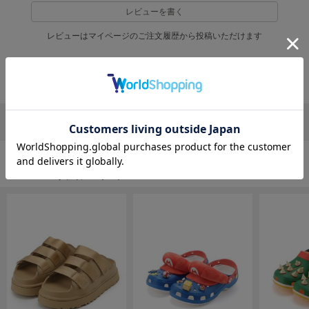
EIMY ISTOIRE
レビューを書く
エイミー イストワール
レビューはマイページのご注文履歴から投稿いただけます
emmi
エミ
返品・キャンセルについて
emmi atelier
エミ アトリエ
emmi yoga
リポストする
LINEで送る
エミヨガ
ETRÉ TOKYO
エトレトウキョウ
シューズの人気ランキング
ey
アイ
FILA
フィラ
FRAY I.D