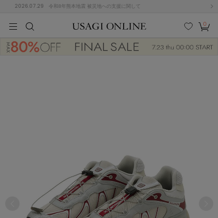
2026.07.29
令和8年熊本地震 被災地への支援に関して
0
MEN
MEN
KIDS
KIDS
BABY
BABY
BEAUTY
BEAUTY
LIFE STYLE
LIFE STYLE
検索
お気
カー
に入
ト
り
(646)
(2888)
B
C
D
E
F
G
I
J
K
L
M
N
ス/ドレス (1134)
P
Q
R
S
T
U
(543)
その
W
X
Y
Z
他
847)
ルームウェア (534)
ACYM
アシーム
(121)