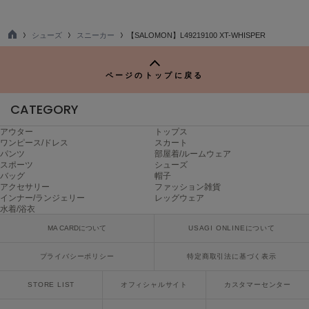
LILY BROWN
リリーブラウン
シューズ
スニーカー
【SALOMON】L49219100 XT-WHISPER
TO
P
LILY BROWN Lingerie
リリーブラウンランジェリー
ページのトップに戻る
LITTLE UNION TOKYO
CATEGORY
リトルユニオン トウキョウ
アウター
トップス
ワンピース/ドレス
スカート
パンツ
部屋着/ルームウェア
made of Organics
スポーツ
シューズ
メイドオブオーガニクス
バッグ
帽子
アクセサリー
ファッション雑貨
インナー/ランジェリー
レッグウェア
MICHU COQUETTE
ミチュ コケット
水着/浴衣
MA CARDについて
USAGI ONLINEについて
MIESROHE
ミースロエ
プライバシーポリシー
特定商取引法に基づく表示
miies miim
STORE LIST
オフィシャルサイト
カスタマーセンター
ミーエスミーム