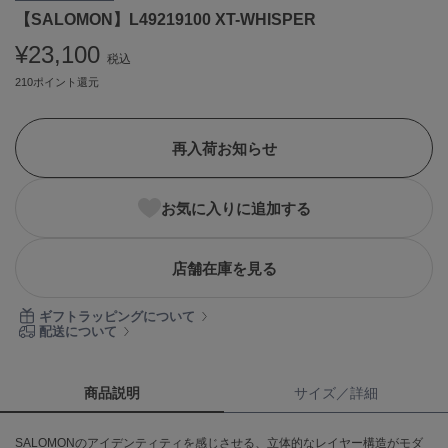
【SALOMON】L49219100 XT-WHISPER
ASICS
アシックス
¥23,100
税込
210ポイント還元
Ballelite
バレリット
再入荷お知らせ
BANDOLIER
バンドリヤー
お気に入りに追加する
Barbour
バブアー
店舗在庫を見る
Beyond Closet
ビヨンドクローゼット
ギフトラッピングについて
配送について
Calvin Klein
カルバン・クライン
商品説明
サイズ／詳細
CELFORD
SALOMONのアイデンティティを感じさせる、立体的なレイヤー構造がモダ
セルフォード