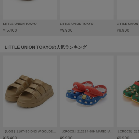
フレイアイディー
FURFUR
ファーファー
LITTLE UNION TOKYO
LITTLE UNION TOKYO
LITTLE UNIO
¥15,400
¥9,900
¥9,900
gelato pique
ジェラート ピケ
LITTLE UNION TOKYOの人気ランキング
GELATO PIQUE CAT&DOG
ジェラート ピケ キャットアンドドッグ
gelato pique Sleep
ジェラート ピケ スリープ
GRAMICCI
グラミチ
Henon.
へノン
【UGG】1167430-DND W GOLDENGLOW SLIDE
【CROCS】212134-90H MARIO IAM CLS CLG
【CROCS】2121
¥15,400
¥9,900
¥9,900