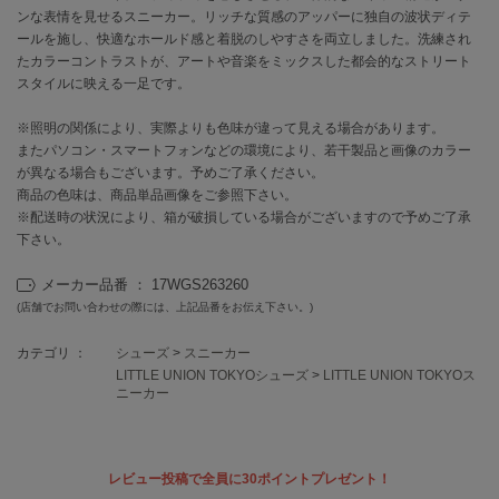
ンな表情を見せるスニーカー。リッチな質感のアッパーに独自の波状ディテ
ールを施し、快適なホールド感と着脱のしやすさを両立しました。洗練され
célon
たカラーコントラストが、アートや音楽をミックスした都会的なストリート
セロン
スタイルに映える一足です。
Clarks Premium
クラークス
※照明の関係により、実際よりも色味が違って見える場合があります。
またパソコン・スマートフォンなどの環境により、若干製品と画像のカラー
が異なる場合もございます。予めご了承ください。
CODE A
コードエー
商品の色味は、商品単品画像をご参照下さい。
※配送時の状況により、箱が破損している場合がございますので予めご了承
COLE HAAN
下さい。
コール ハーン
メーカー品番 ： 17WGS263260
CONVERSE
(店舗でお問い合わせの際には、上記品番をお伝え下さい。)
コンバース
カテゴリ ：
シューズ
>
スニーカー
LITTLE UNION TOKYOシューズ
>
LITTLE UNION TOKYOス
ニーカー
DANSKIN
ダンスキン
レビュー投稿で全員に30ポイントプレゼント！