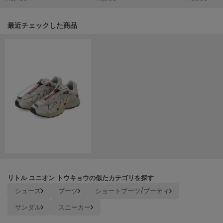
HUNTER
ハンター
関連記事
最近チェックした商品
HOKA ONEONE
ホカ オネオネ
KEEN
キーン
LAATO
ラート
le
ル
リトル ユニオン トウキョウの似たカテゴリを探す
le coq sportif
ルコックスポルティフ
シューズ
ブーツ
ショートブーツ/ブーティ
サンダル
スニーカー
LeSportsac
レスポートサック