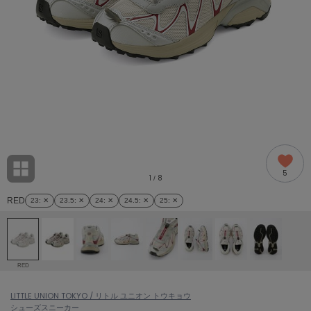
adidas
アディダス
(1978)
adidas by Stella McCartney
アディダス バイ ステラマッカートニー
858)
ALLISON BROWN
アリソンブラウン
97)
amabro
アマブロ
リー (632)
Ame no chi Hare
5
アメノチハレ
1
8
/
ョン雑貨 (842)
RED
23
: ✕
23.5
: ✕
24
: ✕
24.5
: ✕
25
: ✕
AMOMMA
アモマ
/ランジェリー (127)
ánuans
ェア (119)
アニュアンス
RED
ànuke
 (124)
LITTLE UNION TOKYO / リトル ユニオン トウキョウ
アンヌーク
シューズ
スニーカー