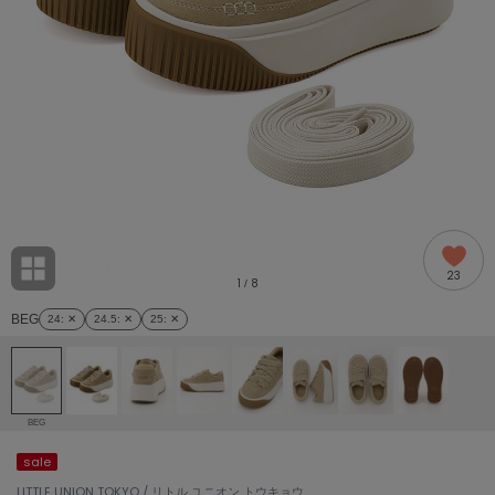
adidas
アディダス
(2005)
adidas by Stella McCartney
アディダス バイ ステラマッカートニー
916)
ALLISON BROWN
アリソンブラウン
07)
amabro
アマブロ
リー (664)
Ame no chi Hare
23
アメノチハレ
1
8
/
ョン雑貨 (865)
BEG
24
: ✕
24.5
: ✕
25
: ✕
AMOMMA
アモマ
/ランジェリー (127)
ánuans
ェア (121)
アニュアンス
BEG
ànuke
sale
 (124)
アンヌーク
LITTLE UNION TOKYO / リトル ユニオン トウキョウ