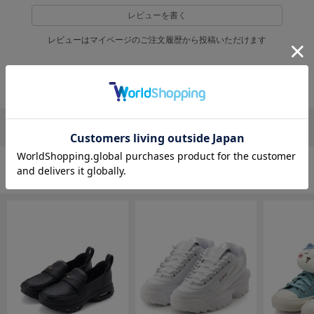
EIMY ISTOIRE
エイミー イストワール
レビューを書く
レビューはマイページのご注文履歴から投稿いただけます
emmi
エミ
返品・キャンセルについて
emmi atelier
エミ アトリエ
emmi yoga
リポストする
LINEで送る
エミヨガ
ETRÉ TOKYO
エトレトウキョウ
シューズの人気ランキング
ey
アイ
FILA
フィラ
FRAY I.D