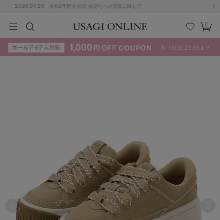
2026.07.29
令和8年熊本地震 被災地への支援に関して
0
MEN
MEN
KIDS
KIDS
BABY
BABY
BEAUTY
BEAUTY
LIFE STYLE
LIFE STYLE
検索
お気
カー
に入
ト
り
(715)
(3074)
B
C
D
E
F
G
I
J
K
L
M
N
ス/ドレス (1179)
P
Q
R
S
T
U
(570)
その
W
X
Y
Z
他
890)
ルームウェア (535)
ACYM
アシーム
(121)