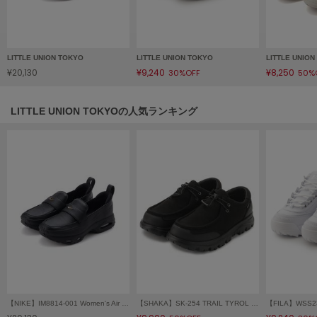
フレイアイディー
FURFUR
ファーファー
LITTLE UNION TOKYO
LITTLE UNION TOKYO
LITTLE UNIO
¥20,130
¥9,240
¥8,250
30%OFF
50%
gelato pique
ジェラート ピケ
LITTLE UNION TOKYOの人気ランキング
GELATO PIQUE CAT&DOG
ジェラート ピケ キャットアンドドッグ
gelato pique Sleep
ジェラート ピケ スリープ
GRAMICCI
グラミチ
Henon.
へノン
【NIKE】IM8814-001 Women's Air Max Phenomena ウィメンズ エア マックス フェノメナ
【SHAKA】SK-254 TRAIL TYROL MOC EX