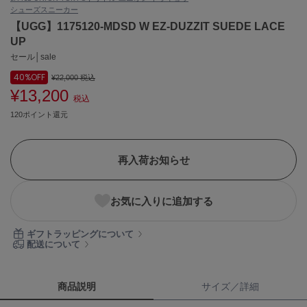
シューズ
スニーカー
ASICS
アシックス
【UGG】1175120-MDSD W EZ-DUZZIT SUEDE LACE
UP
セール│sale
40%
OFF
Ballelite
¥22,000
税込
バレリット
¥13,200
税込
120ポイント還元
BANDOLIER
バンドリヤー
Barbour
再入荷お知らせ
バブアー
Beyond Closet
お気に入りに追加する
ビヨンドクローゼット
ギフトラッピングについて
配送について
Calvin Klein
カルバン・クライン
商品説明
サイズ／詳細
CELFORD
セルフォード