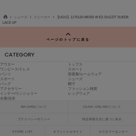
LILY BROWN
リリーブラウン
シューズ
スニーカー
【UGG】1175120-MDSD W EZ-DUZZIT SUEDE
TO
LACE UP
LILY BROWN Lingerie
P
リリーブラウンランジェリー
ページのトップに戻る
LITTLE UNION TOKYO
リトルユニオン トウキョウ
CATEGORY
アウター
トップス
ワンピース/ドレス
スカート
made of Organics
パンツ
部屋着/ルームウェア
メイドオブオーガニクス
スポーツ
シューズ
バッグ
帽子
MICHU COQUETTE
アクセサリー
ファッション雑貨
ミチュ コケット
インナー/ランジェリー
レッグウェア
水着/浴衣
MIESROHE
MA CARDについて
USAGI ONLINEについて
ミースロエ
プライバシーポリシー
特定商取引法に基づく表示
miies miim
ミーエスミーム
STORE LIST
オフィシャルサイト
カスタマーセンター