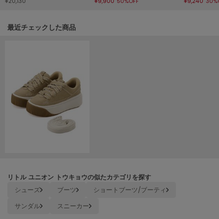
¥20,130
¥9,900
¥9,240
50%OFF
30%
HUNTER
ハンター
関連記事
最近チェックした商品
HOKA ONEONE
ホカ オネオネ
KEEN
キーン
LAATO
ラート
le
ル
le coq sportif
リトル ユニオン トウキョウの似たカテゴリを探す
ルコックスポルティフ
シューズ
ブーツ
ショートブーツ/ブーティ
LeSportsac
サンダル
スニーカー
レスポートサック