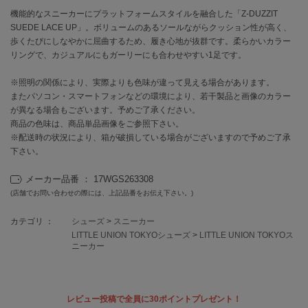
機能的なスニーカーにプラットフォームスタイルを融合した「Z-DUZZIT
SUEDE LACE UP」。ボリュームのあるソールながらクッション性が高く、
célon
セロン
歩くたびにしなやかに屈曲するため、履き心地が抜群です。柔らかいカラー
リングで、カジュアルにもガーリーにも合わせやすい1足です。
Clarks Premium
クラークス
※照明の関係により、実際よりも色味が違って見える場合があります。
またパソコン・スマートフォンなどの環境により、若干製品と画像のカラー
CODE A
が異なる場合もございます。予めご了承ください。
コードエー
商品の色味は、商品単品画像をご参照下さい。
※配送時の状況により、箱が破損している場合がございますので予めご了承
COLE HAAN
下さい。
コール ハーン
メーカー品番 ： 17WGS263308
CONVERSE
(店舗でお問い合わせの際には、上記品番をお伝え下さい。)
コンバース
カテゴリ ：
シューズ
>
スニーカー
LITTLE UNION TOKYOシューズ
>
LITTLE UNION TOKYOス
ニーカー
DANSKIN
ダンスキン
レビュー投稿で全員に30ポイントプレゼント！