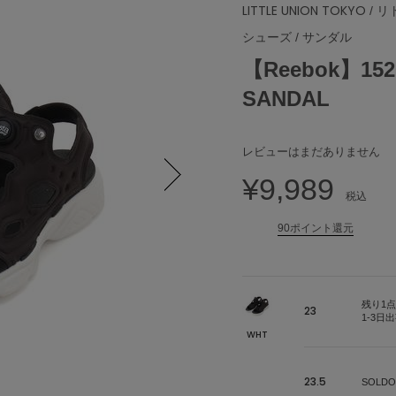
LITTLE UNION TOKYO
/ 
シューズ
/
サンダル
【Reebok】152
SANDAL
レビューはまだありません
¥9,989
税込
Next
90ポイント還元
残り1点
23
1-3日
WHT
23.5
SOLDO