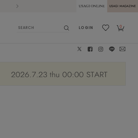
2026.07.28
熊本県熊本地方を震源とする地震の影響によ
USAGI ONLINE
USAGI
0
LOGIN
MAGAZINE
検
お気
カー
索
に入
ト
り
X
facebook
instagram
LINE
mail