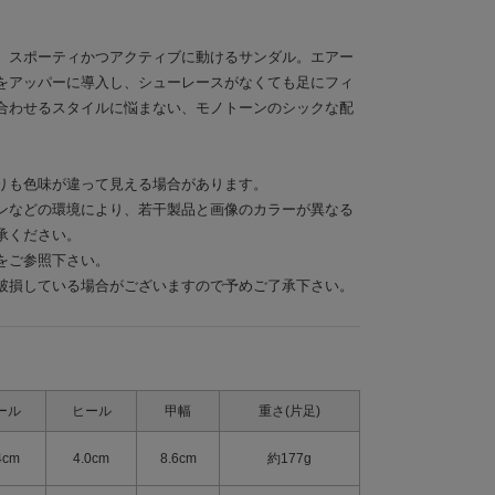
、スポーティかつアクティブに動けるサンダル。エアー
をアッパーに導入し、シューレースがなくても足にフィ
合わせるスタイルに悩まない、モノトーンのシックな配
りも色味が違って見える場合があります。
ンなどの環境により、若干製品と画像のカラーが異なる
承ください。
をご参照下さい。
破損している場合がございますので予めご了承下さい。
ール
ヒール
甲幅
重さ(片足)
4cm
4.0cm
8.6cm
約177g