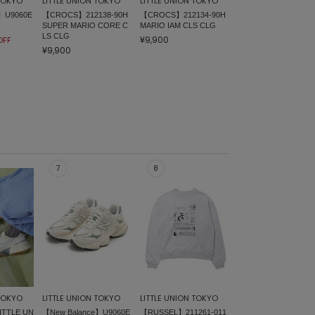
 TOKYO
LITTLE UNION TOKYO
LITTLE UNION TOKYO
】U9060E
【CROCS】212138-90H
【CROCS】212134-90H
SUPER MARIO CORE C
MARIO IAM CLS CLG
LS CLG
¥9,900
OFF
¥9,900
 TOKYO
LITTLE UNION TOKYO
LITTLE UNION TOKYO
ITTLE UN
【New Balance】U9060E
【RUSSEL】211261-011