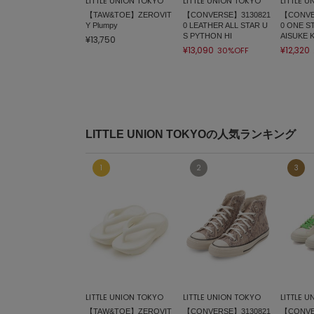
LITTLE UNION TOKYO
LITTLE UNION TOKYO
LITTLE 
【TAW&TOE】ZEROVIT
【CONVERSE】3130821
【CONVE
Y Plumpy
0 LEATHER ALL STAR U
0 ONE S
S PYTHON HI
AISUKE
¥13,750
¥13,090
¥12,320
30%OFF
LITTLE UNION TOKYOの人気ランキング
LITTLE UNION TOKYO
LITTLE UNION TOKYO
LITTLE 
【TAW&TOE】ZEROVIT
【CONVERSE】3130821
【CONVE