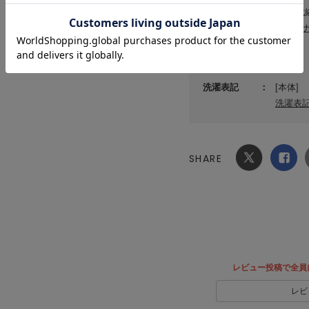
素材
甲:合成
サステ
原産国
中国
洗濯表記
[本体]
洗濯表
SHARE
Xでシ
facebook
ェア
でシェ
ア
レビュー投稿で全員
レビ