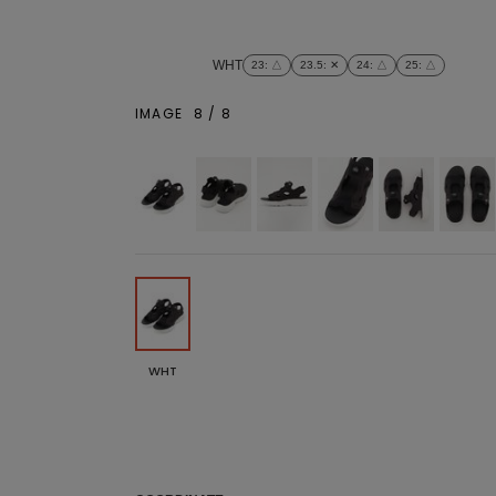
WHT
23
: △
23.5
: ✕
24
: △
25
: △
IMAGE
8
/
8
WHT