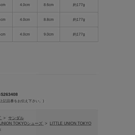
4cm
4.0cm
8.6cm
約177g
4cm
4.0cm
8.8cm
約177g
4cm
4.0cm
9.0cm
約177g
263408
上記品番をお伝え下さい。)
ズ
>
サンダル
E UNION TOKYOシューズ
>
LITTLE UNION TOKYO
ル