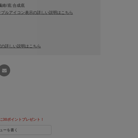
繊維/底:合成底
ナブルアイコン表示の詳しい説明はこちら
記の詳しい説明はこちら
友達に
教える
に30ポイントプレゼント！
ューを書く