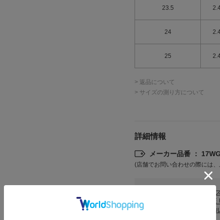
23.5
2.
24
2.
25
2.
> 返品について
> サイズの測り方について
詳細情報
メーカー品番 ： 17WGS
(店舗でお問い合わせの際には、
カテゴリ
シュー
LITTL
サンダ