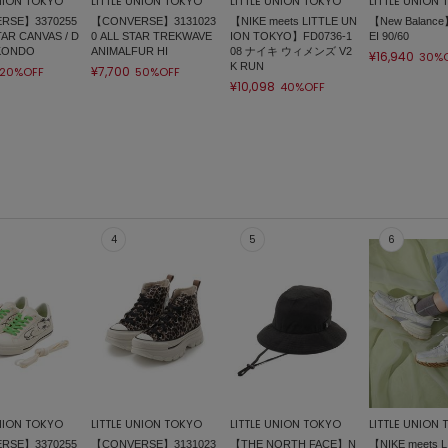
UNION TOKYO
LITTLE UNION TOKYO
LITTLE UNION TOKYO
LITTLE UNION
RSE】3370255
【CONVERSE】3131023
【NIKE meets LITTLE UN
【New Balance
TAR CANVAS / D
0 ALL STAR TREKWAVE
ION TOKYO】FD0736-1
EI 90/60
 KONDO
ANIMALFUR HI
08 ナイキ ウィメンズ V2
¥16,940
30%
K RUN
¥7,700
20%OFF
50%OFF
¥10,098
40%OFF
UNION TOKYO
LITTLE UNION TOKYO
LITTLE UNION TOKYO
LITTLE UNION
RSE】3370255
【CONVERSE】3131023
【THE NORTH FACE】N
【NIKE meets L